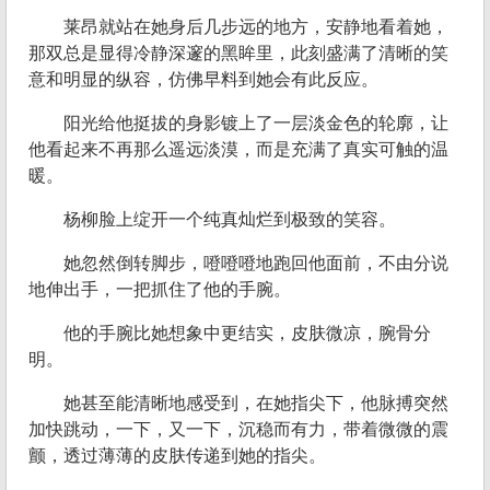
莱昂就站在她身后几步远的地方，安静地看着她，
那双总是显得冷静深邃的黑眸里，此刻盛满了清晰的笑
意和明显的纵容，仿佛早料到她会有此反应。
阳光给他挺拔的身影镀上了一层淡金色的轮廓，让
他看起来不再那么遥远淡漠，而是充满了真实可触的温
暖。
杨柳脸上绽开一个纯真灿烂到极致的笑容。
她忽然倒转脚步，噔噔噔地跑回他面前，不由分说
地伸出手，一把抓住了他的手腕。
他的手腕比她想象中更结实，皮肤微凉，腕骨分
明。
她甚至能清晰地感受到，在她指尖下，他脉搏突然
加快跳动，一下，又一下，沉稳而有力，带着微微的震
颤，透过薄薄的皮肤传递到她的指尖。