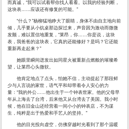
而真诚，“我可以试着帮你找人看看。以我的经验判断，
这块表……应该还有修复的可能。”
“什么？”杨柳猛地睁大了眼睛，身体不由自主地向前
倾，几乎要从小炕桌那边探过来，声音因为激动而微微
发颤，难以置信地重复，“莱昂，你……你是说，这块
表，我爸爸的这块表，它真的还能修好？是吗？它还能
重新再走起来？”
她眼里瞬间迸发出如同星火被重新点燃般的璀璨希
望，让莱昂心头微软。
他肯定地点了点头，怕她不信，主动提起了那段鲜
少与人言说的家世，语气平和却带着令人安心的力
量：“我的外公……他出生于一个钟表世家。他的父母早
年从上海去了台湾，后来他又从台湾去了美国。我小时
候，他在旧金山还经营着一间小小的钟表店，不为谋
生，纯粹是出于热爱和手艺人的坚持。”
他的目光投向虚空，仿佛穿越时光看到了那个温暖