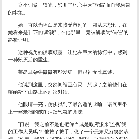
这个词像一道光，劈开了她心中因“欺骗”而自我构建
的牢笼。
她一直以为坦白是来接受审判的，却从未想过，在
她看来是罪证的“欺骗”，在他那里，竟被解读为“信任”的
终极证明。
这种视角的彻底颠覆，让她在巨大的惊愕中，感到
一种毁灭后的重生。
莱昂耳朵尖微微有些发红，但眼神无比真诚。
他说到这里，突然间福至心灵，想起了之前他们在
喀纳斯下山路上的那次对话。
他眼睛一亮，仿佛找到了最合适的比喻，语气里带
上一丝笨拙的试图活跃气氛的意味：
“再说，我之前不是也把你当成是政府派来‘监视’我
的工作人员吗？”他摊了摊手，做了一个无奈又好笑的表