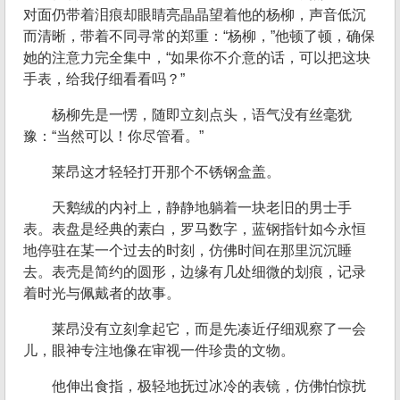
对面仍带着泪痕却眼睛亮晶晶望着他的杨柳，声音低沉
而清晰，带着不同寻常的郑重：“杨柳，”他顿了顿，确保
她的注意力完全集中，“如果你不介意的话，可以把这块
手表，给我仔细看看吗？”
杨柳先是一愣，随即立刻点头，语气没有丝毫犹
豫：“当然可以！你尽管看。”
莱昂这才轻轻打开那个不锈钢盒盖。
天鹅绒的内衬上，静静地躺着一块老旧的男士手
表。表盘是经典的素白，罗马数字，蓝钢指针如今永恒
地停驻在某一个过去的时刻，仿佛时间在那里沉沉睡
去。表壳是简约的圆形，边缘有几处细微的划痕，记录
着时光与佩戴者的故事。
莱昂没有立刻拿起它，而是先凑近仔细观察了一会
儿，眼神专注地像在审视一件珍贵的文物。
他伸出食指，极轻地抚过冰冷的表镜，仿佛怕惊扰