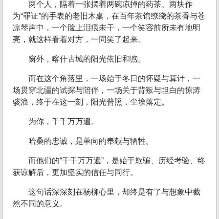
两个人，隔着一张摆着两碗凉掉的药茶、两块作
为“罪证”的手表的老旧木桌，在百年茶馆缭绕的茶香与苍
凉琴声中，一个脸上泪痕未干，一个笑容前所未有地明
亮，就这样看着对方，一同笑了起来。
窗外，喀什古城的阳光依旧和煦。
而在这个角落里，一场始于冬日的怀疑与算计，一
场贯穿北疆的试探与陪伴，一场关于背叛与坦白的惊涛
骇浪，终于在这一刻，阳光普照，尘埃落定。
为你，千千万万遍。
哈桑的忠诚，是单向的奉献与牺牲。
而他们的“千千万万遍”，是始于欺骗、历经考验、终
获谅解后，更加坚实的信任与同行。
这句话深深刻在杨柳心里，却终是有了与想象中截
然不同的意义。