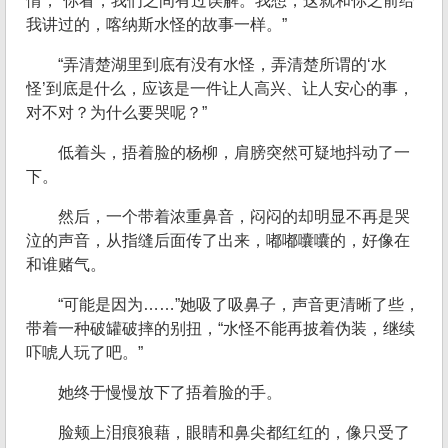
情，“你看，我们之间有过误解。我想，这就和你之前给
我讲过的，喀纳斯水怪的故事一样。”
“弄清楚湖里到底有没有水怪，弄清楚所谓的‘水
怪’到底是什么，应该是一件让人高兴、让人安心的事，
对不对？为什么要哭呢？”
低着头，捂着脸的杨柳，肩膀突然可疑地抖动了一
下。
然后，一个带着浓重鼻音，闷闷的却明显不再是哭
泣的声音，从指缝后面传了出来，嘟嘟囔囔的，好像在
和谁赌气。
“可能是因为……”她吸了吸鼻子，声音更清晰了些，
带着一种破罐破摔的别扭，“水怪不能再披着伪装，继续
吓唬人玩了吧。”
她终于慢慢放下了捂着脸的手。
脸颊上泪痕狼藉，眼睛和鼻尖都红红的，像只受了