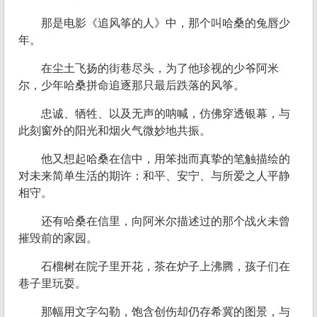
那是电影《追风筝的人》中，那个叫哈桑的兔唇少
年。
在尘土飞扬的街巷尽头，为了他珍视的少爷阿米
尔，少年哈桑拼命追逐那只最后跌落的风筝。
忠诚、牺牲、以及无声的呐喊，仿佛穿透银幕，与
此刻窗外的阳光和烟火气微妙地共振。
他又想起哈桑在信中，用笨拙而真挚的笔触描绘的
对未来简单生活的期许：和平、安宁、与所爱之人平静
相守。
还有哈桑在信里，向阿米尔描述过的那个战火未曾
摧毁前的家园。
石榴树在院子里开花，茶在炉子上沸腾，孩子们在
巷子里玩耍。
那幅用文字勾勒，饱含创伤却仍存希冀的图景，与