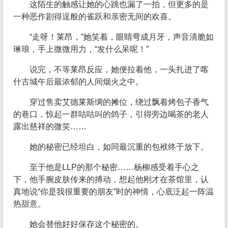
这陌生的触感让她的心跳也漏了一拍，但更多的是
一种恶作剧得逞般的雀跃和亲密无间的欢喜。
“走呀！莱昂，”她笑着，眼睛弯成月牙，声音清脆如
琳琅，手上微微用力，“发什么呆呢！”
说完，不等莱昂反应，她便拉着他，一头扎进了喀
什古城午后最浓郁的人间烟火之中。
穿过售卖艾德莱斯绸的摊位，绕过飘着烤包子香气
的巷口，惊起一群咕咕叫的鸽子，引得旁边喝茶的老人
露出慈祥的微笑……
她的秘密已经坦白，如同最沉重的包袱终于放下。
至于他是LLP的那个秘密……杨柳感受着手心之
下，他手腕皮肤传来的搏动，想起他刚才在茶馆里，认
真地说“你是我很重要的朋友”时的神情，心底泛起一阵温
热甜意。
她会替他好好保存这个秘密的。