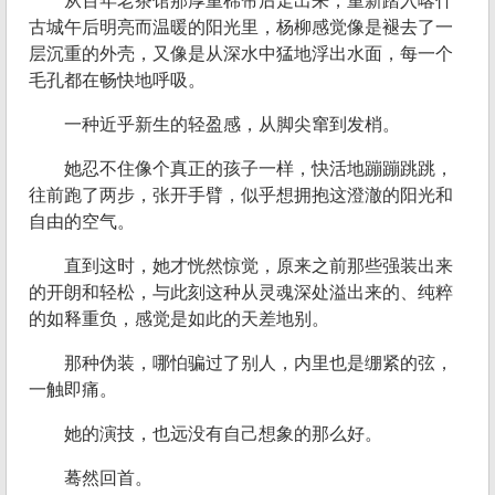
从百年老茶馆那厚重棉帘后走出来，重新踏入喀什
古城午后明亮而温暖的阳光里，杨柳感觉像是褪去了一
层沉重的外壳，又像是从深水中猛地浮出水面，每一个
毛孔都在畅快地呼吸。
一种近乎新生的轻盈感，从脚尖窜到发梢。
她忍不住像个真正的孩子一样，快活地蹦蹦跳跳，
往前跑了两步，张开手臂，似乎想拥抱这澄澈的阳光和
自由的空气。
直到这时，她才恍然惊觉，原来之前那些强装出来
的开朗和轻松，与此刻这种从灵魂深处溢出来的、纯粹
的如释重负，感觉是如此的天差地别。
那种伪装，哪怕骗过了别人，内里也是绷紧的弦，
一触即痛。
她的演技，也远没有自己想象的那么好。
蓦然回首。