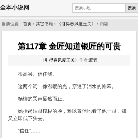
全本小说网
搜索
当前位置：
首页
›
其它书籍
›
《引得春风度玉关》
› 内容
第117章 金匠知道银匠的可贵
《
引得春风度玉关
》
作者:
肥狸
很高兴。信任我。
这两个词，像温暖的光，穿透了泪水的帷幕。
杨柳的哭声戛然而止。
她抬起泪眼模糊的脸，难以置信地看了他一眼，却
又立即低下头去。
“信任”……