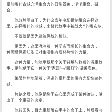
眼前喀什古城充满生命力的日常景象，渐渐重叠、融
合。
他忽然明白了，为什么当年电影摄制组会选择这
里，选择喀什的老城，来替代故事中被战火**的喀布尔。
不仅仅是因为建筑风貌的相似。
更因为，这里流淌着一种坚实而绵长的生命力，一
种历经风霜却依旧对生活抱有质朴热情的力量。
这种力量，能够承载那个关于背叛与救赎的沉重故
事，更能赋予它一种关于“家园”与“回归”的温暖底色。
莱昂静静地望着，深邃的眼眸里仿佛有光影快速掠
过。
片刻之后，他像是终于在心里完成了某种确认，做
出了一个重要的决定。
他转回头，目光重新落在手中的盒子上，然后看向