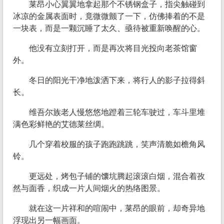
莱昂小心翼翼地拿起那个不锈钢盒子，指尖触碰到
冰凉的金属表面时，竟微微颤了一下，仿佛捧着的不是
一块表，而是一颗沉睡了太久、亟待被重新唤醒的心。
他没有立刻打开，而是再次将目光投向老茶馆窗
外。
冬日的阳光干净地泼洒下来，将行人的影子拉得斜
长。
维吾尔族老人慢悠悠地蹬着三轮车驶过，车斗里堆
满色彩鲜艳的艾德莱丝绸。
几个穿着校服的孩子跑跑跳跳，笑声清脆如檐角风
铃。
更远处，烤包子铺的馕坑腾起滚滚白烟，混合着孜
然与面香，织成一片人间烟火的热络图景。
就在这一片祥和的喧闹中，莱昂的眼前，却奇异地
浮现出另一幅画面。