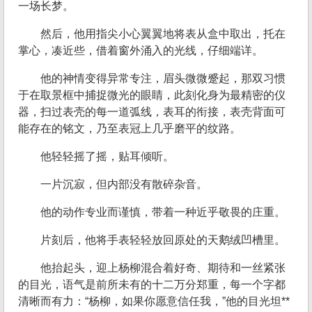
一场长梦。
然后，他用指尖小心翼翼地将表从盒中取出，托在
掌心，凑近些，借着窗外涌入的光线，仔细端详。
他的神情变得异常专注，眉头微微蹙起，那双习惯
于在取景框中捕捉微光的眼睛，此刻化身为最精密的仪
器，扫过表壳的每一道弧线，表耳的衔接，表壳背面可
能存在的铭文，乃至表冠上几乎磨平的纹路。
他轻轻摇了摇，贴耳倾听。
一片沉寂，但内部没有散碎杂音。
他的动作专业而谨慎，带着一种近乎敬畏的庄重。
片刻后，他将手表轻轻放回原处的天鹅绒凹槽里。
他抬起头，迎上杨柳混合着好奇、期待和一丝紧张
的目光，语气是前所未有的十二万分郑重，每一个字都
清晰而有力：“杨柳，如果你愿意信任我，”他的目光坦**