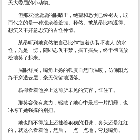
天大委屈的小动物。
但那双湿漉漉的眼睛里，绝望和恐惧已经褪去，取
而代之的是一种混杂着羞愧、释然、被莱昂比喻逗得、
想笑又不好意思笑的古怪神情。
莱昂听到她竟然把自己比作“披着伪装吓唬人”的水
怪，先是一愣，随即忍俊不禁，摇了摇头，终于彻底放
松地笑了起来。
眉眼舒展，嘴角上扬的弧度自然而温暖，仿佛阳光
终于穿透云层，毫无保留地洒落。
杨柳看着他脸上这前所未见的笑容，怔住了。
那笑容像有魔力，驱散了她心中最后一片阴霾，也
冲垮了她强撑的别扭。
她也顾不得脸上还挂着狼狈的泪珠，鼻头还是红红
的，就这么看着他，然后，一点一点地，弯起嘴角。