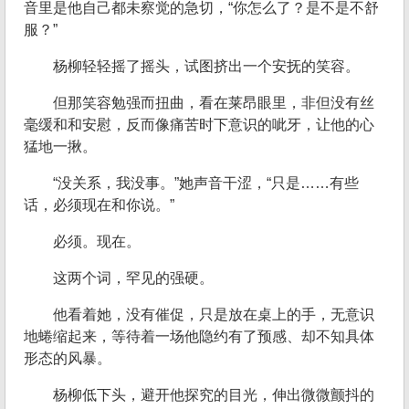
音里是他自己都未察觉的急切，“你怎么了？是不是不舒
服？”
杨柳轻轻摇了摇头，试图挤出一个安抚的笑容。
但那笑容勉强而扭曲，看在莱昂眼里，非但没有丝
毫缓和和安慰，反而像痛苦时下意识的呲牙，让他的心
猛地一揪。
“没关系，我没事。”她声音干涩，“只是……有些
话，必须现在和你说。”
必须。现在。
这两个词，罕见的强硬。
他看着她，没有催促，只是放在桌上的手，无意识
地蜷缩起来，等待着一场他隐约有了预感、却不知具体
形态的风暴。
杨柳低下头，避开他探究的目光，伸出微微颤抖的