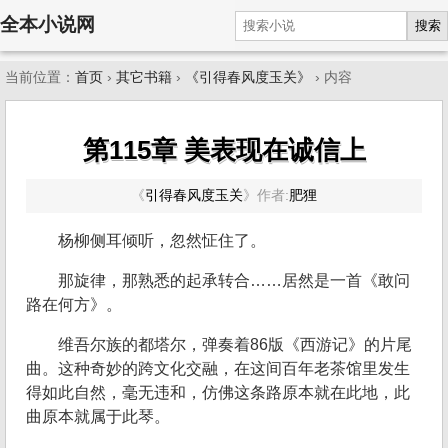
全本小说网
搜索
当前位置：
首页
›
其它书籍
›
《引得春风度玉关》
› 内容
第115章 美表现在诚信上
《
引得春风度玉关
》
作者:
肥狸
杨柳侧耳倾听，忽然怔住了。
那旋律，那熟悉的起承转合……居然是一首《敢问
路在何方》。
维吾尔族的都塔尔，弹奏着86版《西游记》的片尾
曲。这种奇妙的跨文化交融，在这间百年老茶馆里发生
得如此自然，毫无违和，仿佛这条路原本就在此地，此
曲原本就属于此琴。