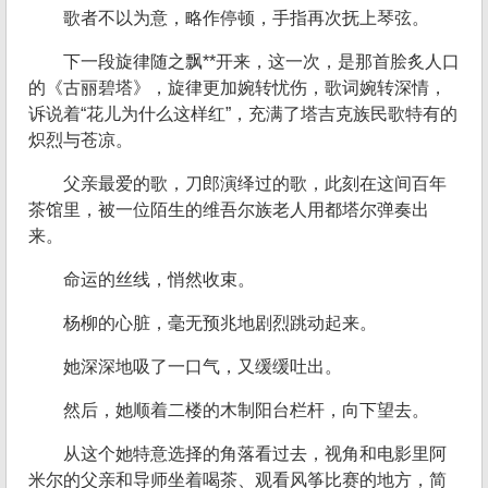
歌者不以为意，略作停顿，手指再次抚上琴弦。
下一段旋律随之飘**开来，这一次，是那首脍炙人口
的《古丽碧塔》，旋律更加婉转忧伤，歌词婉转深情，
诉说着“花儿为什么这样红”，充满了塔吉克族民歌特有的
炽烈与苍凉。
父亲最爱的歌，刀郎演绎过的歌，此刻在这间百年
茶馆里，被一位陌生的维吾尔族老人用都塔尔弹奏出
来。
命运的丝线，悄然收束。
杨柳的心脏，毫无预兆地剧烈跳动起来。
她深深地吸了一口气，又缓缓吐出。
然后，她顺着二楼的木制阳台栏杆，向下望去。
从这个她特意选择的角落看过去，视角和电影里阿
米尔的父亲和导师坐着喝茶、观看风筝比赛的地方，简