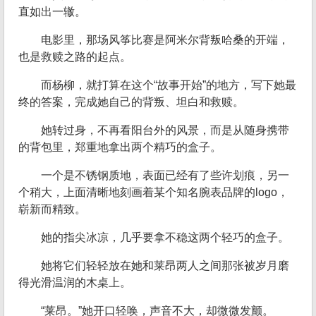
直如出一辙。
电影里，那场风筝比赛是阿米尔背叛哈桑的开端，
也是救赎之路的起点。
而杨柳，就打算在这个“故事开始”的地方，写下她最
终的答案，完成她自己的背叛、坦白和救赎。
她转过身，不再看阳台外的风景，而是从随身携带
的背包里，郑重地拿出两个精巧的盒子。
一个是不锈钢质地，表面已经有了些许划痕，另一
个稍大，上面清晰地刻画着某个知名腕表品牌的logo，
崭新而精致。
她的指尖冰凉，几乎要拿不稳这两个轻巧的盒子。
她将它们轻轻放在她和莱昂两人之间那张被岁月磨
得光滑温润的木桌上。
“莱昂。”她开口轻唤，声音不大，却微微发颤。