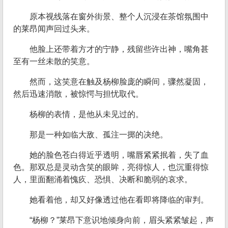
原本视线落在窗外街景、整个人沉浸在茶馆氛围中
的莱昂闻声回过头来。
他脸上还带着方才的宁静，残留些许出神，嘴角甚
至有一丝未散的笑意。
然而，这笑意在触及杨柳脸庞的瞬间，骤然凝固，
然后迅速消散，被惊愕与担忧取代。
杨柳的表情，是他从未见过的。
那是一种如临大敌、孤注一掷的决绝。
她的脸色苍白得近乎透明，嘴唇紧紧抿着，失了血
色。那双总是灵动含笑的眼眸，亮得惊人，也沉重得惊
人，里面翻涌着愧疚、恐惧、决断和脆弱的哀求。
她看着他，却又好像透过他在看即将降临的审判。
“杨柳？”莱昂下意识地倾身向前，眉头紧紧皱起，声