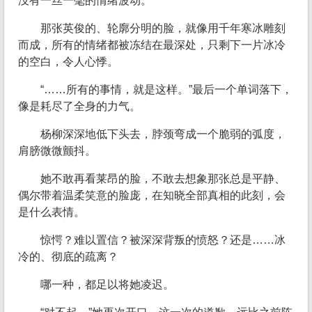
没有一丝一毫的情绪波动。
那张英俊的、轮廓分明的脸，就像用千年寒冰雕刻
而成，所有的情绪都被冻结在最深处，只剩下一片冰冷
的空白，令人心悸。
“……所有的事情，就是这样。”最后一个单词落下，
像是耗尽了全身的力气。
杨柳深深地低下头去，脖颈弯成一个脆弱的弧度，
肩膀微微颤抖。
她不敢再看莱昂的脸，不敢去想象那张总是平静、
偶尔带着温柔笑意的脸庞，在知晓全部真相的此刻，会
是什么表情。
惊愕？难以置信？被深深背叛的愤怒？还是……冰
冷的、彻底的疏离？
哪一种，都足以将她凌迟。