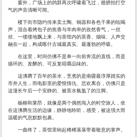
窗外，广场上的鸽群再次呼啸着飞过，翅膀拍打空
气的声音清晰可闻。
楼下街市隐约传来卖土陶、铜器和各色干果的吆喝
声，混合着烤包子的焦香与羊肉串的孜然香气，一丝
丝、一缕缕地飘上来，与茶馆内的茶香、烟味、人声交
融在一起，构成喀什古城最真实、最蓬勃的呼吸。
在这里，时间仿佛不是单一向前奔流的直线，而是
循环的、发酵的、可反复咀嚼品味的。
这沸腾了百年的茶水，烹煮的是南疆最淳厚踏实的
市井人生，而电影里的爱恨情仇、悲欢离合，仿佛只是
这漫长午后一个安静的、被茶水氤氲了的注脚。
杨柳和莱昂，就像是两个偶然闯入的时空旅人，坐
在这沸腾生活的边缘，静静地聆听，感受，被这强大而
温暖的气息默默包裹。
一曲终了，茶馆里响起稀稀落落带着敬意的掌声。