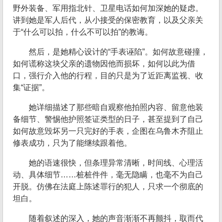
野外装备、军用指北针、卫星电话如何加深她的疑虑。
讲到她是军人后代，从小接受的保密教育，以及父亲关
于“什么可以拍，什么不可以拍”的教诲。
然后，是她精心设计的“手表诬陷”。如何故意碰撞，
如何谎称这块父亲的遗物因他而损坏，如何以此为借
口，强行介入他的行程，目的只是为了近距离监视、收
集“证据”。
她详细描述了那些暗自观察他拍照内容、留意他装
备细节、警惕他护照签证类型的日子，甚至提到了自己
如何故意毁坏另一只完好的手表，企图在乌鲁木齐阻止
修表成功，只为了能继续跟着他。
她的语速很快，但条理异常清晰，时间线、心理活
动、具体细节……桩桩件件，毫无隐瞒，也毫不为自己
开脱。仿佛在法庭上陈述罪行的犯人，只求一个彻底的
坦白。
随着叙述的深入，她的声音渐渐不再颤抖，取而代