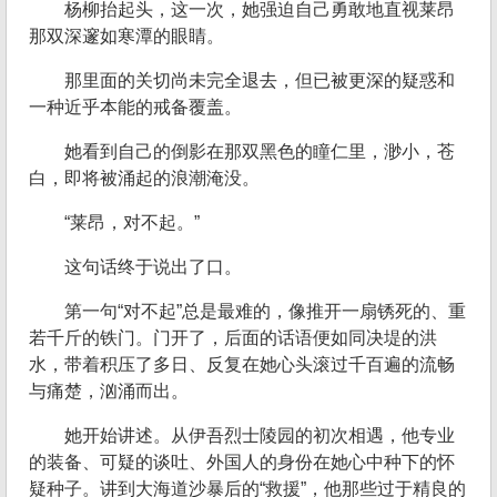
杨柳抬起头，这一次，她强迫自己勇敢地直视莱昂
那双深邃如寒潭的眼睛。
那里面的关切尚未完全退去，但已被更深的疑惑和
一种近乎本能的戒备覆盖。
她看到自己的倒影在那双黑色的瞳仁里，渺小，苍
白，即将被涌起的浪潮淹没。
“莱昂，对不起。”
这句话终于说出了口。
第一句“对不起”总是最难的，像推开一扇锈死的、重
若千斤的铁门。门开了，后面的话语便如同决堤的洪
水，带着积压了多日、反复在她心头滚过千百遍的流畅
与痛楚，汹涌而出。
她开始讲述。从伊吾烈士陵园的初次相遇，他专业
的装备、可疑的谈吐、外国人的身份在她心中种下的怀
疑种子。讲到大海道沙暴后的“救援”，他那些过于精良的