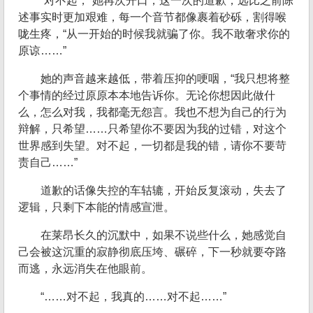
“对不起，”她再次开口，这一次的道歉，远比之前陈
述事实时更加艰难，每一个音节都像裹着砂砾，割得喉
咙生疼，“从一开始的时候我就骗了你。我不敢奢求你的
原谅……”
她的声音越来越低，带着压抑的哽咽，“我只想将整
个事情的经过原原本本地告诉你。无论你想因此做什
么，怎么对我，我都毫无怨言。我也不想为自己的行为
辩解，只希望……只希望你不要因为我的过错，对这个
世界感到失望。对不起，一切都是我的错，请你不要苛
责自己……”
道歉的话像失控的车轱辘，开始反复滚动，失去了
逻辑，只剩下本能的情感宣泄。
在莱昂长久的沉默中，如果不说些什么，她感觉自
己会被这沉重的寂静彻底压垮、碾碎，下一秒就要夺路
而逃，永远消失在他眼前。
“……对不起，我真的……对不起……”