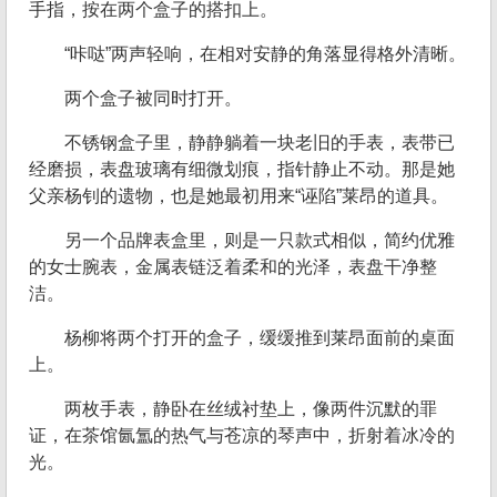
手指，按在两个盒子的搭扣上。
“咔哒”两声轻响，在相对安静的角落显得格外清晰。
两个盒子被同时打开。
不锈钢盒子里，静静躺着一块老旧的手表，表带已
经磨损，表盘玻璃有细微划痕，指针静止不动。那是她
父亲杨钊的遗物，也是她最初用来“诬陷”莱昂的道具。
另一个品牌表盒里，则是一只款式相似，简约优雅
的女士腕表，金属表链泛着柔和的光泽，表盘干净整
洁。
杨柳将两个打开的盒子，缓缓推到莱昂面前的桌面
上。
两枚手表，静卧在丝绒衬垫上，像两件沉默的罪
证，在茶馆氤氲的热气与苍凉的琴声中，折射着冰冷的
光。