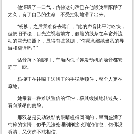
他深吸了一口气，仿佛这句话已在他喉咙里酝酿了
太久，有了自己的生命，不受控制地滑了出来。
“杨柳，之后我准备去喀什，”他的声音比平时略快，
但依旧平稳，目光注视着前方，侧脸的线条在车窗外流
动的雪光映照下，显得有些紧绷，“你愿意继续当我的导
游和翻译吗？”
话音落下的瞬间，车厢内似乎连发动机的噪音都安
静了一瞬。
杨柳正在往嘴里送饼干的手猛地顿住，整个人定在
原地。
她带着一种难以置信的怔忡，极其缓慢地转过头，
看向莱昂的侧脸。
那双总是灵动狡黠的眼睛瞪得圆圆的，里面盛满了
纯粹的惊愕，似乎无法处理刚刚接收到的信息，仿佛没
听清，又仿佛不敢相信。