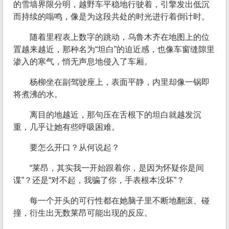
的雪墙界限分明，越野车平稳地行驶着，引擎发出低沉
而持续的嗡鸣，像是为这段共处的时光进行着倒计时。
随着里程表上数字的跳动，乌鲁木齐在地图上的位
置越来越近，那种名为“坦白”的迫近感，也像车窗缝隙里
渗入的寒气，悄无声息地侵入了车厢。
杨柳坐在副驾驶座上，表面平静，内里却像一锅即
将煮沸的水。
离目的地越近，那句压在舌根下的坦白就越发沉
重，几乎让她有些呼吸困难。
要怎么开口？从何说起？
“莱昂，其实我一开始跟着你，是因为怀疑你是间
谍”？还是“对不起，我骗了你，手表根本没坏”？
每一个开头的可行性都在她脑子里不断地翻滚、碰
撞，衍生出无数莱昂可能出现的反应。