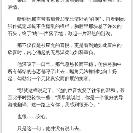
莱昂一直用余光紧紧追随着她每一个细微的动作和
表情。
听到她那声带着颤音却无比清晰的“好啊”，再看到她
强作镇定却掩不住慌乱的模样，胸腔里那块悬了许久的
石头，终于“咚”一声落了地，激起一片温热的涟漪。
那不仅仅是被应允的喜悦，更是看到她如此直白的
欣喜时，内心涌起的无尽温柔与如释重负。
他深吸了一口气，那气息悠长而平稳，仿佛将胸中
所有郁结的忐忑都呼了出去，嘴角无法抑制地向上扬
起，勾勒出一个无比真实而舒展的笑容。
“那就这样说定了。”他的声音恢复了往常的温和，甚
至比平时更轻快一些，“我早就说过，你是一个很好的导
游兼翻译。这一路上有你，我感到很开心。”
也很……安心。
只是这一句，他并没有说出去。