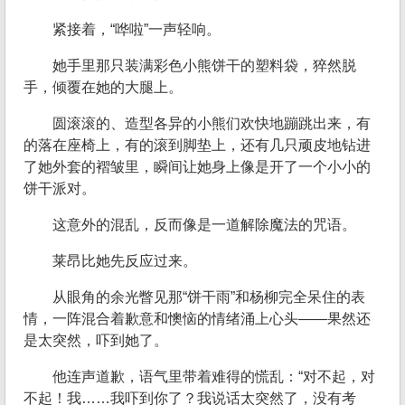
紧接着，“哗啦”一声轻响。
她手里那只装满彩色小熊饼干的塑料袋，猝然脱
手，倾覆在她的大腿上。
圆滚滚的、造型各异的小熊们欢快地蹦跳出来，有
的落在座椅上，有的滚到脚垫上，还有几只顽皮地钻进
了她外套的褶皱里，瞬间让她身上像是开了一个小小的
饼干派对。
这意外的混乱，反而像是一道解除魔法的咒语。
莱昂比她先反应过来。
从眼角的余光瞥见那“饼干雨”和杨柳完全呆住的表
情，一阵混合着歉意和懊恼的情绪涌上心头——果然还
是太突然，吓到她了。
他连声道歉，语气里带着难得的慌乱：“对不起，对
不起！我……我吓到你了？我说话太突然了，没有考