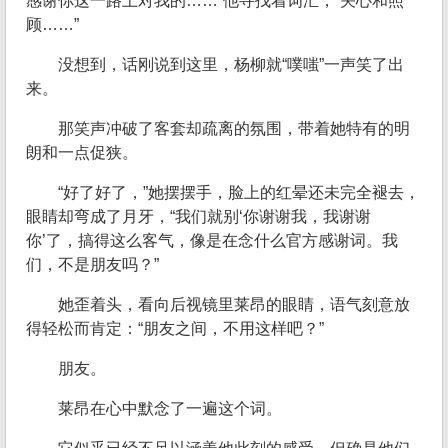
感谢你这一路上对我的……”他寻找着词汇，“关心和照
顾……”
没想到，话刚说到这里，杨柳就“噗嗤”一声笑了出
来。
那笑声冲破了客套却疏离的氛围，带着她特有的明
朗和一点促狭。
“好了好了，”她摆摆手，脸上的红晕还未完全褪去，
眼睛却弯成了月牙，“我们就别‘你谢谢我，我谢谢
你’了，搞得这么客气，像是在念什么官方感谢词。我
们，不是朋友吗？”
她歪着头，看向后视镜里莱昂的眼睛，语气刻意放
得轻松而肯定：“朋友之间，不用这样吧？”
朋友。
莱昂在心中默念了一遍这个词。