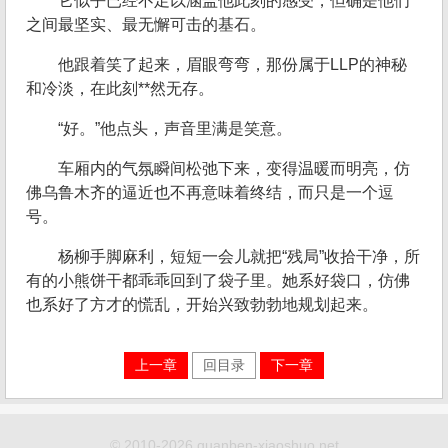
它似乎已经不足以涵盖他此刻的感受，但确是他们
之间最坚实、最无懈可击的基石。
他跟着笑了起来，眉眼弯弯，那份属于LLP的神秘
和冷淡，在此刻**然无存。
“好。”他点头，声音里满是笑意。
车厢内的气氛瞬间松弛下来，变得温暖而明亮，仿
佛乌鲁木齐的逼近也不再意味着终结，而只是一个逗
号。
杨柳手脚麻利，短短一会儿就把“残局”收拾干净，所
有的小熊饼干都乖乖回到了袋子里。她系好袋口，仿佛
也系好了方才的慌乱，开始兴致勃勃地规划起来。
上一章
回目录
下一章
© 2010-2026 quanben-xiaoshuo.net