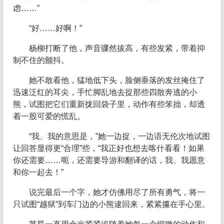
虑……”
“好……好啊！”
杨柳打断了他，声音骤然拔高，有些发紧，带着抑
制不住的颤抖。
她不敢看他，猛地低下头，脸侧垂落的发丝掩住了
迅速泛红的耳尖，手忙脚乱地去捉那些四散奔逃的小
熊，试图把它们重新拢回袋子里，动作有些笨拙，却透
着一股可爱的慌乱。
“我、我的意思是，”她一边捉，一边语无伦次地试图
让回答显得更“合理”些，“我正好也想去喀什看看！如果
你还需要……呃，还需要导游和翻译的话，我、我愿意
和你一起去！”
说完最后一个字，她才仿佛用尽了所有勇气，将一
只试图“越狱”到车门边的小熊逮回来，紧紧攥在手心里。