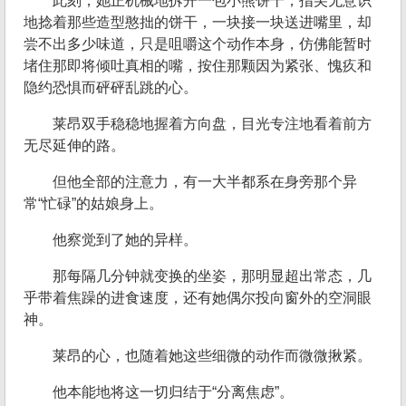
此刻，她正机械地拆开一包小熊饼干，指尖无意识
地捻着那些造型憨拙的饼干，一块接一块送进嘴里，却
尝不出多少味道，只是咀嚼这个动作本身，仿佛能暂时
堵住那即将倾吐真相的嘴，按住那颗因为紧张、愧疚和
隐约恐惧而砰砰乱跳的心。
莱昂双手稳稳地握着方向盘，目光专注地看着前方
无尽延伸的路。
但他全部的注意力，有一大半都系在身旁那个异
常“忙碌”的姑娘身上。
他察觉到了她的异样。
那每隔几分钟就变换的坐姿，那明显超出常态，几
乎带着焦躁的进食速度，还有她偶尔投向窗外的空洞眼
神。
莱昂的心，也随着她这些细微的动作而微微揪紧。
他本能地将这一切归结于“分离焦虑”。