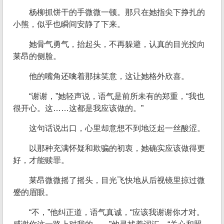
杨柳抓饼干的手微微一顿。那只在她指尖下挣扎的
小熊，似乎也瞬间安静了下来。
她骨气勇气，抬起头，不再躲避，认真的目光投向
莱昂的侧脸。
他的嘴角还噙着那抹笑意，这让她格外欣喜。
“谢谢，”她轻声说，语气是前所未有的郑重，“我也
很开心。这……这都是我应该做的。”
这句话说出口，心里却意想不到地泛起一丝酸涩。
以那种充满怀疑和欺骗的初衷，她确实应该做得更
好，才能赎罪。
莱昂微微摇了摇头，目光飞快地从后视镜里掠过微
蹙的眉眼。
“不，”他纠正道，语气真诚，“应该我谢谢你才对。