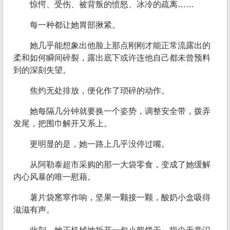
惊愕、受伤、被背叛的愤怒、冰冷的疏离……
每一种都让她胃部揪紧。
她几乎能想象出他脸上那点刚刚才能正常流露出的
柔和如何瞬间碎裂，露出底下或许连他自己都未曾预料
到的深刻失望。
焦灼无处排放，便化作了琐碎的动作。
她每隔几分钟就要换一个姿势，调整安全带，拨弄
发尾，把围巾解开又系上。
更明显的是，她一路上几乎没停过嘴。
从阿勒泰超市采购的那一大袋零食，变成了她缓解
内心风暴的唯一慰藉。
薯片袋窸窣作响，坚果一颗接一颗，酸奶小盒吸得
滋滋有声。