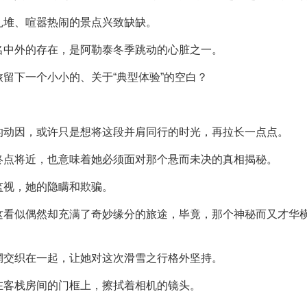
扎堆、喧嚣热闹的景点兴致缺缺。
名中外的存在，是阿勒泰冬季跳动的心脏之一。
留下一个小小的、关于“典型体验”的空白？
的动因，或许只是想将这段并肩同行的时光，再拉长一点点。
终点将近，也意味着她必须面对那个悬而未决的真相揭秘。
监视，她的隐瞒和欺骗。
这看似偶然却充满了奇妙缘分的旅途，毕竟，那个神秘而又才华横
惘交织在一起，让她对这次滑雪之行格外坚持。
在客栈房间的门框上，擦拭着相机的镜头。