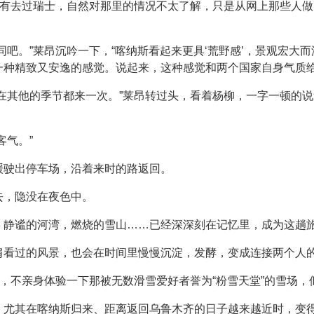
没有去过瑞士，自然对那里的情况不太了解，只是从网上那些人
同吧。”莱昂沉吟一下，“喀纳斯看起来更具‘荒野感’，景观宏大
一种精致又安逸的感觉。说起来，这种感觉和两个国家自身气质给
在其他的季节都来一次。”莱昂转过头，看着杨柳，一字一顿的说
客气。”
缓驶出停车场，沿着来时的路返回。
去，隐没在夜色中。
，静谧的河湾，燃烧的雪山……已经深深刻在记忆里，成为这趟
肩看过的风景，也会在时间里慢慢沉淀，发酵，变成连接两个人
泰，不亲身体验一下那被无数滑雪爱好者誉为“粉雪天堂”的雪场
，尤其在喀纳斯归来、距离返回乌鲁木齐的日子越来越近时，变