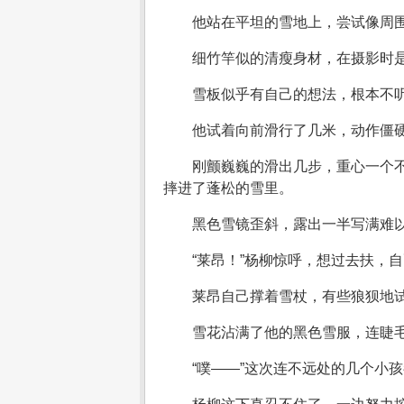
他站在平坦的雪地上，尝试像周
细竹竿似的清瘦身材，在摄影时
雪板似乎有自己的想法，根本不
他试着向前滑行了几米，动作僵
刚颤巍巍的滑出几步，重心一个不
摔进了蓬松的雪里。
黑色雪镜歪斜，露出一半写满难
“莱昂！”杨柳惊呼，想过去扶，
莱昂自己撑着雪杖，有些狼狈地
雪花沾满了他的黑色雪服，连睫
“噗——”这次连不远处的几个小