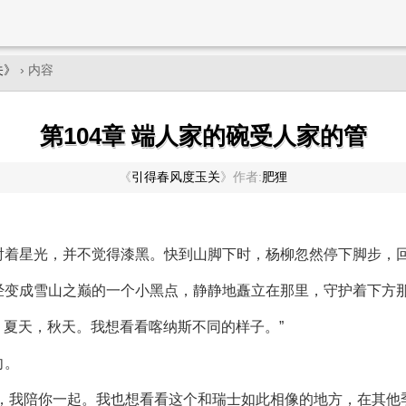
关》
› 内容
第104章 端人家的碗受人家的管
《
引得春风度玉关
》
作者:
肥狸
射着星光，并不觉得漆黑。快到山脚下时，杨柳忽然停下脚步，
经变成雪山之巅的一个小黑点，静静地矗立在那里，守护着下方
天，夏天，秋天。我想看看喀纳斯不同的样子。”
向。
，我陪你一起。我也想看看这个和瑞士如此相像的地方，在其他