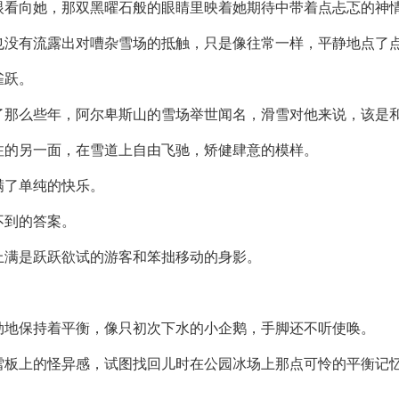
眼看向她，那双黑曜石般的眼睛里映着她期待中带着点忐忑的神
没有流露出对嘈杂雪场的抵触，只是像往常一样，平静地点了点
雀跃。
了那么些年，阿尔卑斯山的雪场举世闻名，滑雪对他来说，该是
注的另一面，在雪道上自由飞驰，矫健肆意的模样。
满了单纯的快乐。
不到的答案。
上满是跃跃欲试的游客和笨拙移动的身影。
劲地保持着平衡，像只初次下水的小企鹅，手脚还不听使唤。
雪板上的怪异感，试图找回儿时在公园冰场上那点可怜的平衡记