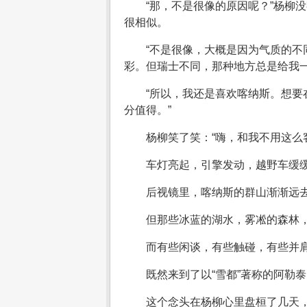
“那，不是很像的原因呢？”杨柳
很相似。
“不是很像，大概是因为气质的不
彩。但瑞士不同，那种地方总是给我
“所以，我还是喜欢喀纳斯。想要
分值得。”
杨柳笑了笑：“嗨，和我不用这么
车灯亮起，引擎发动，越野车缓
后视镜里，喀纳斯的群山渐渐远
但那些冰蓝的湖水，雾凇的森林
而有些闲谈，有些触碰，有些并
既然来到了以“雪都”著称的阿勒
这个念头在杨柳心里盘桓了几天