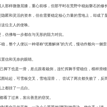
围人那样微微屈膝，重心前移，但那平时在荒野中稳如磐石的修
是隐匿和灵活的资本，但在需要稳定核心力量的雪地上，却成了
听这位主人的使唤。
硬，仿佛每一步都在与无形的阻力对抗。
稳，整个人便以一种堪称“优雅解体”的方式，慢动作般向一侧歪
以置信和无奈的眼睛。
自己脚下也是一滑，差点跟着栽倒，连忙挥舞手臂稳住，模样滑稽
试图站起，可雪板交叉，雪地湿滑，、尝试了两次都失败了，反
毛上都挂了一点白。
孩都看了过来，发出善意的窃笑。