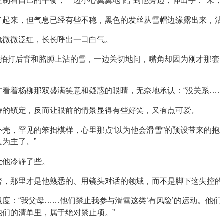
制着自己的平衡，一边小心翼翼地“蹭”到他旁边，伸出手：“来，
了起来，但气息已经有些不稳，黑色的发丝从雪帽边缘露出来，
尬微微泛红，长长呼出一口白气。
他拍打后背和胳膊上沾的雪，一边关切地问，嘴角却因为刚才那套
看着杨柳那双盛满笑意和疑惑的眼睛，无奈地承认：“没关系…
持的镇定，反而让眼前的情景显得有些好笑，又有点可爱。
壳，罕见的笨拙模样，心里那点“以为他会滑雪”的预设带来的抱
为主了。”
让他冷静了些。
峦，那里才是他熟悉的、用镜头对话的领域，而不是脚下这失控
度：“我父母……他们禁止我参与滑雪这类‘有风险’的运动。他
们的清单里，属于绝对禁止项。”