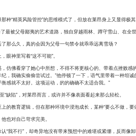
那种“精英风险管控”的思维模式了，但放在莱昂身上又显得极
择了最被父母鄙夷的艺术道路，独自穿越雨林、蹲守雪山、在全世
活了那么久，真的会因为父母一句禁令就乖乖远离雪场？
，眼神里写着“这不可能”。
惑，仿佛看穿了她心中所想，不得不将更核心的、带着点挫败感的
纪，我确实偷偷尝试过。”他停顿了一下，语气里带着一种坦诚
平衡感就不太好。这项运动，的的确确不太适合我。”
甚至“缺陷”，对莱昂而言，或许并不像表面看起来那么轻松。
上的教育逻辑，但在那种环境中浸泡成长，某种“要么不做，要
，他也对自己苛求完美。
认“我不行”，却奇异地没有带来预想中的难堪或紧绷，反而像