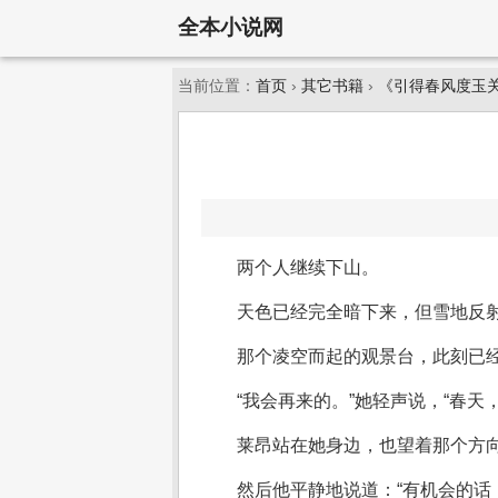
全本小说网
当前位置：
首页
›
其它书籍
›
《引得春风度玉
两个人继续下山。
天色已经完全暗下来，但雪地反
那个凌空而起的观景台，此刻已
“我会再来的。”她轻声说，“春
莱昂站在她身边，也望着那个方
然后他平静地说道：“有机会的话