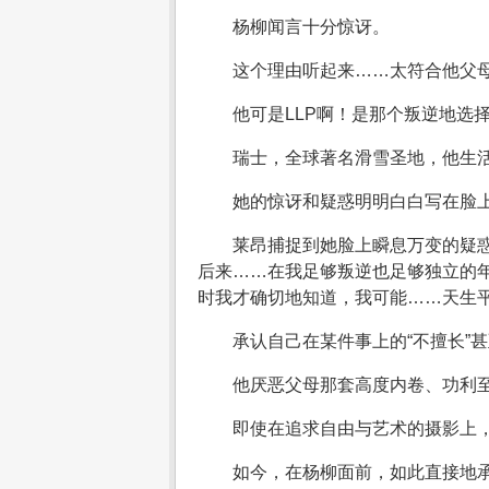
杨柳闻言十分惊讶。
这个理由听起来……太符合他父母
他可是LLP啊！是那个叛逆地选
瑞士，全球著名滑雪圣地，他生
她的惊讶和疑惑明明白白写在脸上
莱昂捕捉到她脸上瞬息万变的疑
后来……在我足够叛逆也足够独立的年
时我才确切地知道，我可能……天生
承认自己在某件事上的“不擅长”
他厌恶父母那套高度内卷、功利至
即使在追求自由与艺术的摄影上
如今，在杨柳面前，如此直接地承