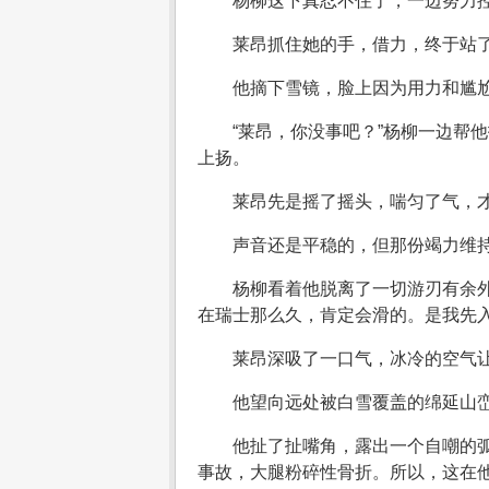
杨柳这下真忍不住了，一边努力控
莱昂抓住她的手，借力，终于站
他摘下雪镜，脸上因为用力和尴
“莱昂，你没事吧？”杨柳一边帮
上扬。
莱昂先是摇了摇头，喘匀了气，才
声音还是平稳的，但那份竭力维
杨柳看着他脱离了一切游刃有余外
在瑞士那么久，肯定会滑的。是我先入
莱昂深吸了一口气，冰冷的空气
他望向远处被白雪覆盖的绵延山
他扯了扯嘴角，露出一个自嘲的弧
事故，大腿粉碎性骨折。所以，这在他