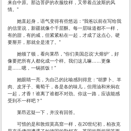
来自中原。那边菩萨的衣服纹样，又带着点波斯的风
情。”
她直起身，语气变得有些悠远：“我爸以前在写给我
的信里说，新疆就像个千层酥。每一层味道都不一样，
有的甜，有的咸，但紧紧粘在一起，才成了这点心。硬
要掰开，那就全是渣了。”
她顿了顿，看向莱昂，“你们美国总说‘大熔炉’，好
像要把所有人都化成一个样。我们这儿嘛……更像
是……嗯，一锅抓饭！”
她眼睛一亮，为自己的比喻感到得意：“胡萝卜、羊
肉、皮牙子、葡萄干，各是各的味儿，但用油和米焖在
一起，才香！谁离了谁都不对劲。你这一路，应该能感
受到不一样吧？”
莱昂迟疑一下，并没有回答。
可惜的是和敦煌莫高窟一样，在20世纪初，柏孜克