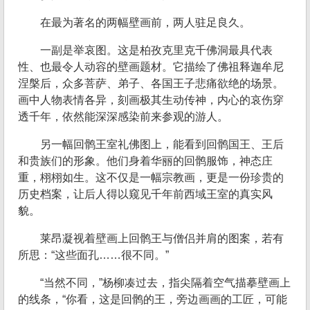
在最为著名的两幅壁画前，两人驻足良久。
一副是举哀图。这是柏孜克里克千佛洞最具代表
性、也最令人动容的壁画题材。它描绘了佛祖释迦牟尼
涅槃后，众多菩萨、弟子、各国王子悲痛欲绝的场景。
画中人物表情各异，刻画极其生动传神，内心的哀伤穿
透千年，依然能深深感染前来参观的游人。
另一幅回鹘王室礼佛图上，能看到回鹘国王、王后
和贵族们的形象。他们身着华丽的回鹘服饰，神态庄
重，栩栩如生。这不仅是一幅宗教画，更是一份珍贵的
历史档案，让后人得以窥见千年前西域王室的真实风
貌。
莱昂凝视着壁画上回鹘王与僧侣并肩的图案，若有
所思：“这些面孔……很不同。”
“当然不同，”杨柳凑过去，指尖隔着空气描摹壁画上
的线条，“你看，这是回鹘的王，旁边画画的工匠，可能