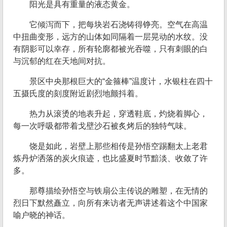
阳光是具有重量的液态黄金。
它倾泻而下，把每块岩石浇铸得铮亮。空气在高温
中扭曲变形，远方的山体如同隔着一层晃动的水纹。没
有阴影可以幸存，所有轮廓都被光吞噬，只有刺眼的白
与沉郁的红在天地间对抗。
景区中央那根巨大的“金箍棒”温度计，水银柱在四十
五摄氏度的刻度附近剧烈地颤抖着。
热力从滚烫的地表升起，穿透鞋底，灼烧着脚心，
每一次呼吸都带着戈壁沙石被炙烤后的独特气味。
饶是如此，岩壁上那些相传是孙悟空踢翻太上老君
炼丹炉洒落的炭火痕迹，也比盛夏时节黯淡、收敛了许
多。
那尊描绘孙悟空与铁扇公主传说的雕塑，在无情的
烈日下默然矗立，向所有来访者无声讲述着这个中国家
喻户晓的神话。