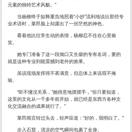
元素的独特艺术风貌。”
当杨柳终于如释重负地照着“小抄”流利地说出那些专
业术语时，莱昂脸上却露出了一丝茫然的神色。
看着他比往常生动的表情，杨柳忍不住在心里偷
笑。
她专门准备了这一段拗口又生僻的专有名词，要的
就是这种专业到能震撼到老外的效果。
虽说现场发挥得不甚满意，但总体上来说瑕不掩
瑜。
“听不懂没关系，”她得意地摆摆手，“你只要知道，
这里的文化从一千多年前开始，就已经是东西方各种文
化交流融合的成果就行了。”
莱昂闻言转过头去，轻声应道：“好的，我明白了。”
步入石窟，清凉的空气瞬间包裹了全身。