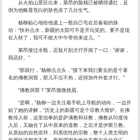
从火焰山景区出来，莱昂的脸颊已被晒得通红，反
倒为他略显苍白的肤色添了几分生气。
杨柳贴心地给他递上一瓶自己屯在后备箱的脉
动：“快补点水，新疆的太阳可不是开玩笑的。要不是现
在入秋了，我可不敢大中午带你来这儿。”
莱昂接过水瓶，迟疑片刻才拧开抿了一口：“谢谢，
我还好。”
“那就行，”杨柳点点头，“接下来我们要去的是个著
名的佛教洞窟，那儿不仅不热，还得加件外套才行。”
“佛教洞窟？”莱昂微微挑眉。
“是啊，”杨柳一边关注着手机上导航的动向，一边开
始了她的讲解，“历史上的新疆可是个宗教大熔炉。在佛
教传入前，这里信奉的是萨满教和祆教，佛教从印度传
入后，又融合了从中原来的道教，之后才是伊斯兰教。
从原始的自然崇拜，到系统性的宗教，整个人类文明的