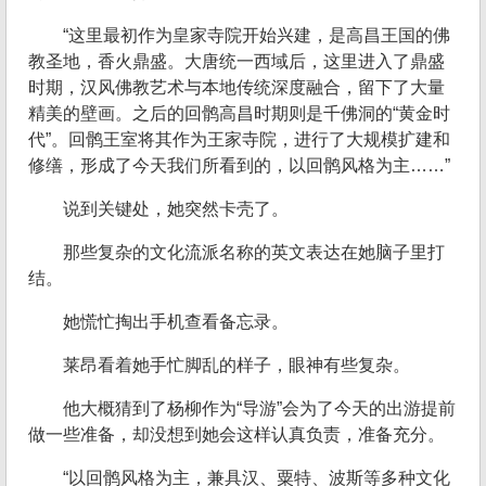
“这里最初作为皇家寺院开始兴建，是高昌王国的佛
教圣地，香火鼎盛。大唐统一西域后，这里进入了鼎盛
时期，汉风佛教艺术与本地传统深度融合，留下了大量
精美的壁画。之后的回鹘高昌时期则是千佛洞的“黄金时
代”。回鹘王室将其作为王家寺院，进行了大规模扩建和
修缮，形成了今天我们所看到的，以回鹘风格为主……”
说到关键处，她突然卡壳了。
那些复杂的文化流派名称的英文表达在她脑子里打
结。
她慌忙掏出手机查看备忘录。
莱昂看着她手忙脚乱的样子，眼神有些复杂。
他大概猜到了杨柳作为“导游”会为了今天的出游提前
做一些准备，却没想到她会这样认真负责，准备充分。
“以回鹘风格为主，兼具汉、粟特、波斯等多种文化