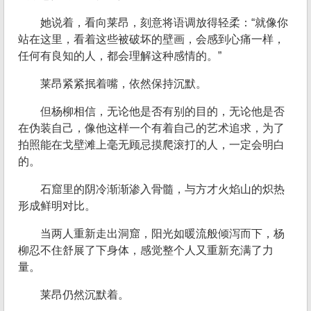
她说着，看向莱昂，刻意将语调放得轻柔：“就像你
站在这里，看着这些被破坏的壁画，会感到心痛一样，
任何有良知的人，都会理解这种感情的。”
莱昂紧紧抿着嘴，依然保持沉默。
但杨柳相信，无论他是否有别的目的，无论他是否
在伪装自己，像他这样一个有着自己的艺术追求，为了
拍照能在戈壁滩上毫无顾忌摸爬滚打的人，一定会明白
的。
石窟里的阴冷渐渐渗入骨髓，与方才火焰山的炽热
形成鲜明对比。
当两人重新走出洞窟，阳光如暖流般倾泻而下，杨
柳忍不住舒展了下身体，感觉整个人又重新充满了力
量。
莱昂仍然沉默着。