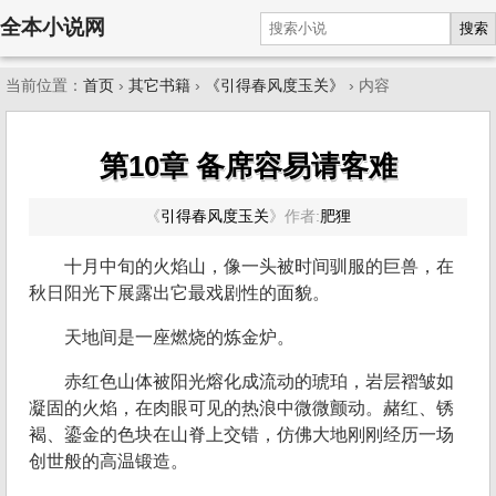
全本小说网
搜索
当前位置：
首页
›
其它书籍
›
《引得春风度玉关》
› 内容
第10章 备席容易请客难
《
引得春风度玉关
》
作者:
肥狸
十月中旬的火焰山，像一头被时间驯服的巨兽，在
秋日阳光下展露出它最戏剧性的面貌。
天地间是一座燃烧的炼金炉。
赤红色山体被阳光熔化成流动的琥珀，岩层褶皱如
凝固的火焰，在肉眼可见的热浪中微微颤动。赭红、锈
褐、鎏金的色块在山脊上交错，仿佛大地刚刚经历一场
创世般的高温锻造。