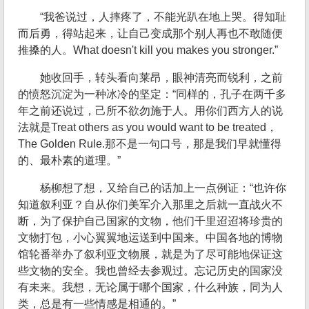
“我爸说过，人摔疼了，不能光趴在地上哭。得知耻
而后勇，得站起来，让自己变成那个别人再也不敢随便
推搡的人。What doesn't kill you makes you stronger.”
她收回手，转头看向莱昂，眼神清亮而锐利，之前
的愤怒沉淀为一种冰冷的坚定：“同样的，孔子在两千多
年之前还说过，己所不欲勿施于人。用你们西方人的说
法就是Treat others as you would want to be treated，
The Golden Rule.那不是一句口号，那是我们早就懂得
的、最朴素的道理。”
杨柳想了想，又给自己的话加上一点例证：“也许你
知道叙利亚？自从你们美军介入那里之后就一直战火不
断，为了保护自己国家的文物，他们千里迢迢将珍贵的
文物打包，小心翼翼地运送到中国来。中国各地的博物
馆轮番举办了叙利亚文物展，就是为了尽可能地保证这
些文物的安全。我也曾经去参观过。忘记历史的国家没
有未来。我想，无论属于哪个国家，什么种族，同为人
类，总是有一些情感是相通的。”