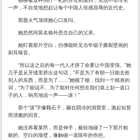
杨柳被这种倒打一耙的言论刺激到，见他不语冷笑
一声，不自觉地想起让每个中国人倍感屈辱的近代史。
那股火气顶得她心口发闷。
她忽然间莫名格外思念自己的父亲。
她盯着那片空白，仿佛能听见当年锯子撕裂壁画的
刺耳噪音。
“所以这之后的每一代人才拼了命要让中国变强。”她
几乎是从牙缝里挤出这句话，“不是为了有朝一日能去抢
别人的东西，而是为了……”她顿了顿，找到一个精准的
词，“为了能说不。为了能对任何想在我们墙上划一道口
子的人，响亮地说一声——滚！”
那个“滚”字像颗石子，砸在阴冷的洞窟里，激起短暂
而清脆的回音。
她没再看莱昂，而是伸手，极轻地碰了一下那片粗
粝的、空白的墙壁，像触碰一道陈年的伤疤。