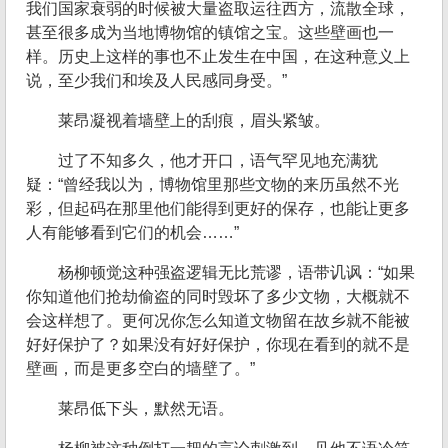
我们国家衰弱的时候被大量盗取运往西方，流散全球，
甚至很多成为当地博物馆的镇馆之宝。这些壁画也一
样。历史上这样的事也不止发生在中国，在这种意义上
说，至少我们和埃及人民感同身受。”
莱昂凝视着墙壁上的刮痕，眉头紧皱。
过了不知多久，他才开口，语气罕见地充满犹
疑：“曾经我以为，博物馆里那些文物的来历虽然不光
彩，但起码在那里他们能得到更好的保存，也能让更多
人有能够看到它们的机会……”
杨柳顿觉这种强盗逻辑无比荒谬，语带讥讽：“如果
你知道他们抢劫偷盗的同时毁坏了多少文物，大概就不
会这样想了。更何况你怎么知道文物留在故乡就不能被
好好保护了？如果没有好好保护，你现在看到的就不是
壁画，而是更多空白的墙壁了。”
莱昂低下头，默然无语。