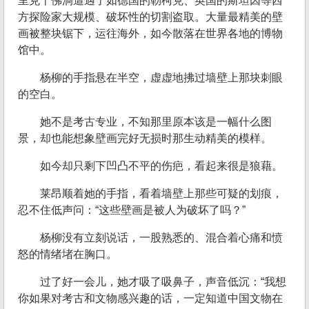
里克千佛洞遭遇了如德国的勒柯克、英国的斯坦因等西
方探险家大规模、破坏性的切割盗取。大量最精美的壁
画被整块锯下，运往海外，如今散落在世界各地的博物
馆中。
杨柳的手指悬在半空，虚虚地拂过墙壁上那块刺眼
的空白。
她不是考古专业，不知那里原本该是一幅什么图
景，却也能想象壁画完好无损时那生动精美的模样。
如今却只剩下凹凸不平的伤疤，看起来很是狼藉。
莱昂顺着她的手指，看着墙壁上那些可疑的划痕，
忍不住低声问：“这些壁画是被人为破坏了吗？”
杨柳没有立刻说话，一股熟悉的、混合着心痛和愤
怒的情绪堵在胸口。
过了好一会儿，她才吸了吸鼻子，声音低沉：“我想
你如果对考古和文物感兴趣的话，一定知道中国文物在