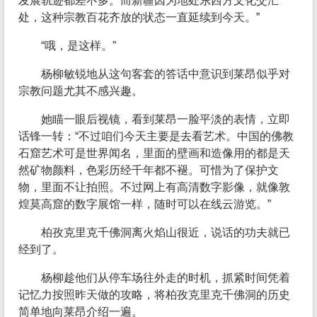
发展轨迹都差不多。而新疆因为地处东西方文化交汇
处，这种宗教百花齐放的状态一直延续到今天。”
“哦，是这样。”
杨柳敏锐地从这句客套的答话中意识到莱昂似乎对
宗教问题尤其不感兴趣。
她瞄一眼后视镜，看到莱昂一脸平淡的表情，立即
话锋一转：“不过咱们今天主要是去看艺术。中国的佛教
石窟艺术可是世界闻名，里面的壁画和造像用的都是天
然矿物颜料，色彩历经千年都不褪。可惜为了保护文
物，里面不让拍照。不过网上有高清数字影像，就像敦
煌莫高窟的数字展馆一样，随时可以在线云游览。”
柏孜克里克千佛洞离火焰山很近，说话的功夫就已
经到了。
杨柳趁他们从停车场往外走的时机，抓紧时间凭着
记忆力按照昨天做的攻略，将柏孜克里克千佛洞的历史
简单地向莱昂介绍一遍。