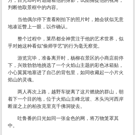
方，目光却时时追随着他的身影，试图捕捉他的视角，
判断他取景框中的内容。
当他偶尔停下查看刚拍下的照片时，她会状似无意
地凑近瞥上一眼，以作确认。
整个过程中，莱昂都全神贯注于他的艺术世界，似
乎对她这种看似“偷师学艺”的行为毫无察觉。
游览完毕，准备离开时，杨柳在景区的小商店前停
下，兴致勃勃地挑选了一个火焰山主题的彩色冰箱贴，
小心翼翼地塞进了自己的背包里，如同收藏起一小片火
焰山的灵魂。
两人再次上路，越野车驶离了这片燃烧的群山，朝
着下一个目的地，位于火焰山主峰北坡、木头沟河西岸
断崖之上的柏孜克里克千佛洞驶去。
吐鲁番的日光如同一张金色的网，将万物笼罩其
中。