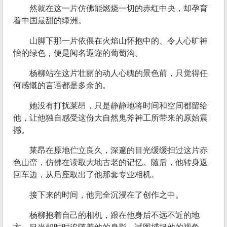
然就在这一片仿佛能燃烧一切的赤红中央，却孕育
着中国最甜的绿洲。
山脚下那一片依偎在火焰山怀抱中的、令人心旷神
怡的绿色，便是闻名遐迩的葡萄沟。
杨柳站在这片壮丽的动人心魄的景色前，只觉得任
何感慨的言语都是多余的。
她没有打扰莱昂，只是静静地将时间和空间都留给
他，让他独自感受这份大自然鬼斧神工所带来的原始震
撼。
莱昂在原地伫立良久，深邃的目光缓缓扫过这片赤
色山峦，仿佛在读取大地古老的记忆。随后，他转身返
回车边，从后座取出了他那套专业相机。
接下来的时间，他完全沉浸在了创作之中。
杨柳抱着自己的相机，跟在他身后不远不近的地