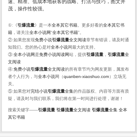
速、精准、低成本地获客的战略、打法与技巧，图文并
茂，操作性较强。
①:《
引爆流量
》是一本
全本其它书籍
。更多好看的
全本其它书
籍
，请关注
全本小说网
“
全本其它书籍
”。
②:如果您发现
免费小说
引爆流量
全文阅读
章节有错误，请及时通
知我们。您的热心是对
全本小说
网最大的支持。
③:
全本小说网
是
免费小说阅读网
站，提供
引爆流量
，
引爆流量
全
文阅读
④:
免费小说
引爆流量
全文阅读
的所有章节均为网友更新，属发布
者个人行为，与
全本小说
网（
quanben-xiaoshuo.com
）立场无
关。
⑤:如果您对
完结小说
引爆流量
全集
的作品版权、内容等方面有质
疑，请及时与我们联系，我们将在第一时间进行处理，谢谢！
搜索关键字——
引爆流量
引爆流量
全文阅读
引爆流量
全集
全本
其它书籍