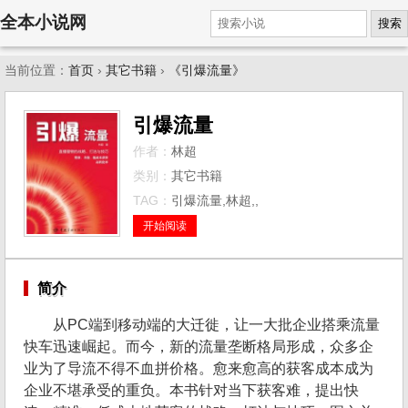
全本小说网
搜索
当前位置：
首页
›
其它书籍
›
《引爆流量》
引爆流量
作者：
林超
类别：
其它书籍
TAG：
引爆流量,林超,,
开始阅读
简介
从PC端到移动端的大迁徙，让一大批企业搭乘流量
快车迅速崛起。而今，新的流量垄断格局形成，众多企
业为了导流不得不血拼价格。愈来愈高的获客成本成为
企业不堪承受的重负。本书针对当下获客难，提出快