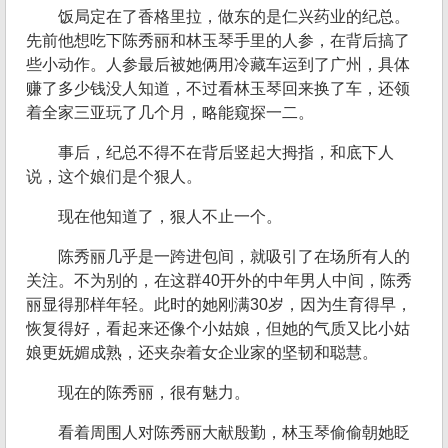
饭局定在了香格里拉，做东的是仁兴药业的纪总。
先前他想吃下陈秀丽和林玉琴手里的人参，在背后搞了
些小动作。人参最后被她俩用冷藏车运到了广州，具体
赚了多少钱没人知道，不过看林玉琴回来换了车，还领
着全家三亚玩了几个月，略能窥探一二。
事后，纪总不得不在背后竖起大拇指，和底下人
说，这个娘们是个狠人。
现在他知道了，狠人不止一个。
陈秀丽几乎是一跨进包间，就吸引了在场所有人的
关注。不为别的，在这群40开外的中年男人中间，陈秀
丽显得那样年轻。此时的她刚满30岁，因为生育得早，
恢复得好，看起来还像个小姑娘，但她的气质又比小姑
娘更妩媚成熟，还夹杂着女企业家的坚韧和聪慧。
现在的陈秀丽，很有魅力。
看着周围人对陈秀丽大献殷勤，林玉琴偷偷朝她眨