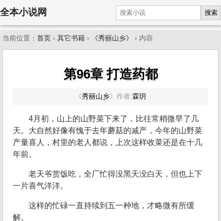
全本小说网
搜索
当前位置：
首页
›
其它书籍
›
《秀丽山乡》
› 内容
第96章 打造药都
《
秀丽山乡
》
作者:
霖玥
4月初，山上的山野菜下来了，比往常稍微早了几
天。大自然好像有愧于去年蘑菇的减产，今年的山野菜
产量喜人，村里的老人都说，上次这样收菜还是在十几
年前。
老天爷赏饭吃，全厂忙得没黑天没白天，但也上下
一片喜气洋洋。
这样的忙碌一直持续到五一种地，才略微有所缓
解。