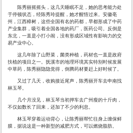
陈秀丽摇摇头，这几天睡眠不足，她的思考能力处
于停顿状态，经陈秀玲提醒，她才醒悟过来。安徽亳
州，江西樟树，这些全国有名的药都，早都形成了中药
产业集群，吸引着全国各地的药厂，医药公司。反倒是
东北，一直是小打小闹，没有形成区域性有影响力的交
易产业中心。
这几年除了山野菜，菌类种植，药材也一直是政府
扶植的项目之一。抚溪市的地理环境其实特别时候发展
中草药，陈秀丽隐隐觉得，倒腾药材要赶上好时候了。
又过了几天，收购接近尾声，陈秀丽开车去申南找
林玉琴。
几个月没见，林玉琴当初押车去广州瘦的十斤肉，
不仅如数长了回来，还加了不少的利息。
林玉琴穿着运动背心，让陈秀丽帮忙往身上缠保鲜
膜，据说这是一种新型的减肥方式，可以燃烧脂肪。