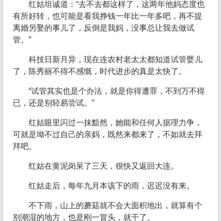
红姑坦诚道：“去不去都这样了，这两年他妈态度也
有所好转，也可能是看我挣钱一年比一年多吧，再不提
离婚另娶的事儿了，反倒是我妈，没事总让我去做试
管。”
科技日新月异，现在连农村老太太都知道试管婴儿
了，陈秀丽不得不感慨，时代进步的真是太快了。
“试管其实也是个办法，就是你得遭罪，不到万不得
已，还是别轻易尝试。”
红姑眼里闪过一抹黯然，她能和任何人据理力争，
可就是坳不过自己的亲妈，既然来都来了，不如就去拜
拜吧。
红姑在黄泥岗呆了三天，很快又返回大连。
红姑走后，每年九月本该下的雨，迟迟没有来。
不下雨，山上的蘑菇就不会大面积地出，就算有个
别潮湿的地方，也是刚一冒头，就干了。