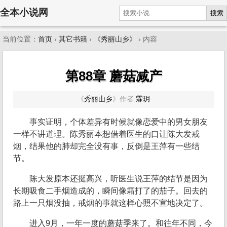
全本小说网
搜索
当前位置：
首页
›
其它书籍
›
《秀丽山乡》
› 内容
第88章 蘑菇减产
《
秀丽山乡
》
作者:
霖玥
事实证明，个体差异有时候就像恋爱中的男女朋友
一样不讲道理。陈秀丽本想借着医生的口让陈大发戒
烟，结果他的肺却完全没有事，反倒是王萍有一些结
节。
陈大发原本还挺高兴，听医生说王萍的结节是因为
长期吸食二手烟造成的，瞬间像霜打了的茄子。回去的
路上一只烟没抽，戒烟的事就这样心照不宣地决定了。
进入9月，一年一度的蘑菇季来了。和往年不同，今