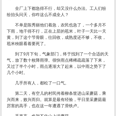
全厂上下都急得不行，却又没什么办法。工人们纷
纷抬头问天，你咋这么不成全人？
不单是陈秀丽他们着急，农民也急了，一个多月不
下雨，地干得不行，正在上层的苞米，叶子一天比一天
黄，到了这个节骨眼，往回收，成熟度还不够，不收，
苞米秧眼看着要死了。
到了9月下旬，气象部门，终于找到了一个合适的天
气，放了数十枚降雨弹。很快雨点稀稀疏疏落了下来，
又过了半个小时，雨点逐渐大了起来，以中雨之势下了
几个小时。
几乎所有人，都松了一口气。
第二天，有空儿的村民挎着柳条筐进山采蘑菇，乘
兴而来，败兴而归。就算是最有经验，平日里采蘑菇最
厉害的高手，也在这一年遭遇了滑铁卢。