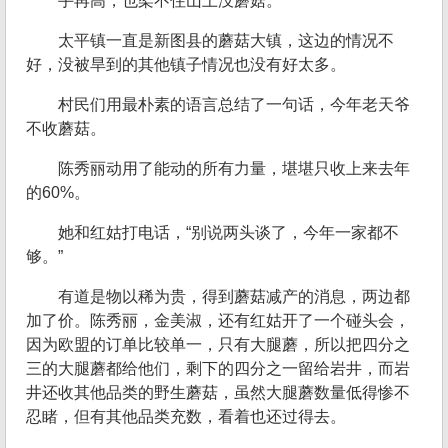
手再高，也架不住山上没蘑菇。
太平镇一直是新图县的蘑菇大镇，这边的情况不
好，没被旱到的其他镇子情况也没有好太多。
村民们用最朴素的语言总结了一句话，今年老天爷
不收蘑菇。
陈秀丽动用了能动的所有力量，堪堪只收上来去年
的60%。
她和红姑打电话，“别说两头谈了，今年一家都不
够。”
有道是物以稀为贵，得到蘑菇减产的消息，两边都
加了价。陈秀丽，金美淑，还有红姑开了一个碰头会，
因为欧盟的订单比较单一，只有大腿蘑，所以把四分之
三的大腿蘑都给他们，剩下的四分之一留给岩井，而岩
井还收其他品类的野生蘑菇，虽然大腿蘑数量低得惨不
忍睹，但有其他品类充数，看着也还过得去。