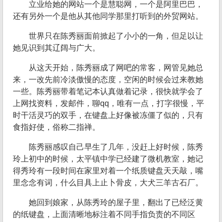
立业给她的网站一个是慧聪网，一个是阿里巴巴，
还有另外一个是他从其他同学那里打听到的外贸网站。
世界只在陈秀丽面前掀起了小小的一角，但足以让
她见识到其辽阔与广大。
从这天开始，陈秀丽成了网吧的常客，网管见她总
来，一改先前冷淡傲慢的态度，空闲的时候会过来教她
一些。陈秀丽带着笔记本认真做着记录，很快就学会了
上网找资料，发邮件，聊qq，唯有一点，打字很慢，平
时干活灵巧的双手，在键盘上好像被冻僵了似的，只有
食指好使，俗称二指禅。
陈秀丽感叹自己早生了几年，没赶上好时候，陈秀
玲上初中的时候，太平镇中学已经建了微机教室，她记
得秀玲有一段时间在家里对着一个纸质键盘天天敲，嘴
里念念有词，什么目具上止卜骨皮，大犬三羊古石厂。
她回到娘家，从陈秀玲的屋子里，翻出了已经泛黄
的纸键盘，上面清晰地标注着不同手指负责的不同区