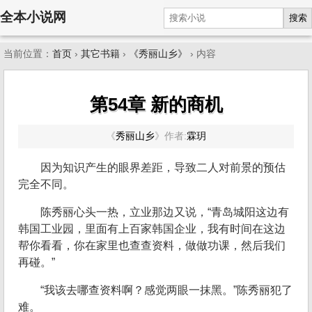
全本小说网
搜索
当前位置：
首页
›
其它书籍
›
《秀丽山乡》
› 内容
第54章 新的商机
《
秀丽山乡
》
作者:
霖玥
因为知识产生的眼界差距，导致二人对前景的预估
完全不同。
陈秀丽心头一热，立业那边又说，“青岛城阳这边有
韩国工业园，里面有上百家韩国企业，我有时间在这边
帮你看看，你在家里也查查资料，做做功课，然后我们
再碰。”
“我该去哪查资料啊？感觉两眼一抹黑。”陈秀丽犯了
难。