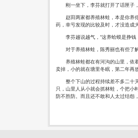
刚一坐下，李芬就打开了话匣子
赵田两家都养殖林蛙，本是你养
药，幸亏发现的比较及时，才没造成
李芬越说越气，“这养蛤蟆是挣钱
对于养殖林蛙，陈秀丽也有些了
养殖林蛙都在有河沟的山里，依
卖掉，小的就在塘里冬眠，第二年再
整个下山的过程持续差不多二十
只，山里人从小就会抓林蛙，个把小
防不胜防。而且还不敢和人太过结怨