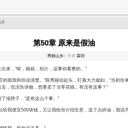
内容
第50章 原来是假油
《
秀丽山乡
》
作者:
霖玥
出来，“唉，丽姐，别介，这事你看整的。”
官的面我和你说清楚。”陈秀丽抬起头，盯着大力媳妇，“当初你
出去，也没告诉她，想要卖了当零花钱，有没有这事？”
了缩脖子，“是有这么个事。”
以给我便宜500块钱，又让我给你介绍生意，送了点碎油，我说