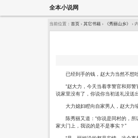
全本小说网
当前位置：
首页
›
其它书籍
›
《秀丽山乡》
› 
已经到手的钱，赵大力当然不想吐
“赵大力，今天当着李警官和郑警
说家里没有了，你说你当初送礼没送
大力媳妇瞪向自家男人，赵大力缩
陈秀丽又道：“你说是同村的，所
家大门上，我说的是不是事实？”