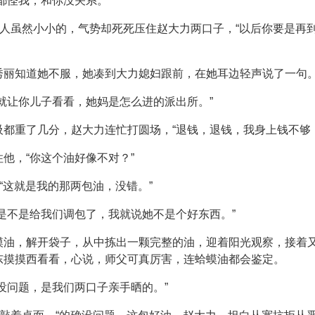
都怪我，和你没关系。”
，人虽然小小的，气势却死死压住赵大力两口子，“以后你要是再
秀丽知道她不服，她凑到大力媳妇跟前，在她耳边轻声说了一句
就让你儿子看看，她妈是怎么进的派出所。”
都重了几分，赵大力连忙打圆场，“退钱，退钱，我身上钱不够
他，“你这个油好像不对？”
“这就是我的那两包油，没错。”
是不是给我们调包了，我就说她不是个好东西。”
蟆油，解开袋子，从中拣出一颗完整的油，迎着阳光观察，接着
东摸摸西看看，心说，师父可真厉害，连蛤蟆油都会鉴定。
没问题，是我们两口子亲手晒的。”