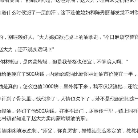
轻敲着桌面，“的确没问题。这包好油，赵大力，坦白从宽抗拒从严
知道什么时候泌了一层的汗，这下连他媳妇和陈秀丽都发觉不对
的，别诬赖好人。”大力媳妇欲把桌上的油拿走，“今日麻烦李警
赵大力，还不说实话吗？”
的林蛙油，是内蒙蛤蟆，但是我价格也便宜，不算骗人啊。”
给他便宜了500块钱，内蒙蛤蟆油比新图林蛙油市价便宜一半，
油是真的，怎么也值1000块，里外算下来，我不仅没骗她，还给她
算计到了骨头里，钱他挣了，人情也欠下了，若不是他媳妇闹这
蟆油，还罚了他500块钱。好事不出门，坏事传千里，镇上同
的村镇都知道了赵大力卖内蒙蛤蟆油的事。
笑眯眯地凑过来，“师父，你真厉害，蛤蟆油怎么鉴定的，教教