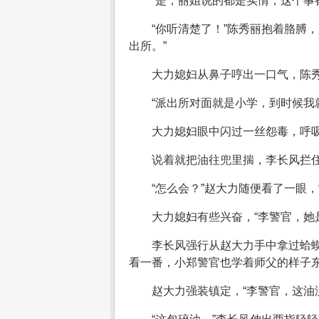
“是，丽姐说的都是实情，这个事
“你听清楚了！”陈秀丽抱着胳膊
出所。”
大力媳妇从鼻子哼出一口气，陈
“派出所对面就是小学，到时候我
大力媳妇眼中闪过一丝怨毒，呼吸
说着就把油往兜里揣，李长风拦住
“怎么会？”赵大力随便看了一眼，
大力媳妇有些兴奋，“李警官，她
李长风强行从赵大力手中拿过蛤
看一番，小郑警官也学着师父的样子
赵大力强装镇定，“李警官，这油