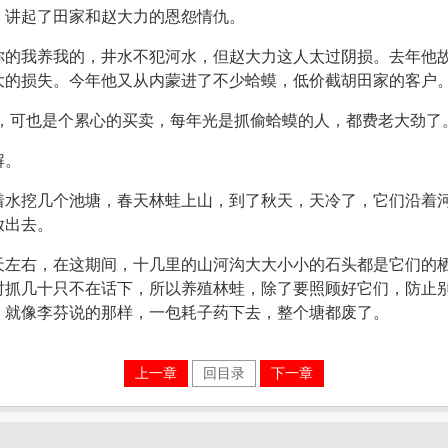
，讲起了田家和赵大力的恩怨情仇。
你的我养我的，井水不犯河水，但赵大力这人太过阴损。去年他
大的损失。今年他又从内蒙进了不少蛤蟆，低价截胡田家的客户
，可也是个累心的买卖，每年光是抓偷蛤蟆的人，都费老大劲了。
解。
着水挖几个池塘，春天林蛙上山，到了秋天，天冷了，它们沿着
放出去。
天左右，在这期间，十几里的山河沟大大小小的石头都是它们的
时抓几十只不在话下，所以养殖林蛙，除了要照顾好它们，防止
，就像李芬说的那样，一包耗子药下去，整个塘都废了。
上一章
回目录
下一章