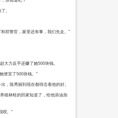
，你知道吧？”
劲了。
官和郑警官，家里还有事，我们先走。”
赵大力反手还赚了她500块钱。
便宜了500块钱。”
一出，陈秀丽到现在都得念着他的好。
样养殖林蛙的田家知道了，给他添油加
我呗。”