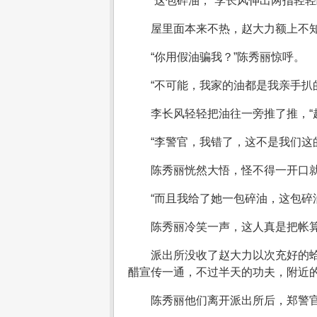
“这包碎油，”李长风伸出两指轻
屋里面本来不热，赵大力额上不
“你用假油骗我？”陈秀丽惊呼。
“不可能，我家的油都是我亲手扒
李长风轻轻把油往一旁推了推，“
“李警官，我错了，这不是我们这
陈秀丽恍然大悟，怪不得一开口就
“而且我给了她一包碎油，这包碎
陈秀丽冷笑一声，这人真是把帐
派出所没收了赵大力以次充好的蛤
醋宣传一通，不过半天的功夫，附近
陈秀丽他们离开派出所后，郑警官