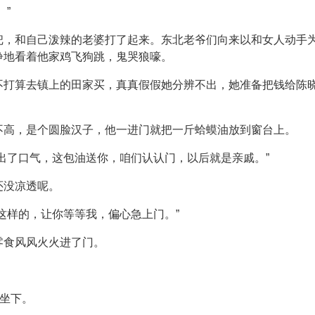
。”
把，和自己泼辣的老婆打了起来。东北老爷们向来以和女人动手
睁地看着他家鸡飞狗跳，鬼哭狼嚎。
不打算去镇上的田家买，真真假假她分辨不出，她准备把钱给陈
不高，是个圆脸汉子，他一进门就把一斤蛤蟆油放到窗台上。
出了口气，这包油送你，咱们认认门，以后就是亲戚。”
还没凉透呢。
这样的，让你等等我，偏心急上门。”
零食风风火火进了门。
芬坐下。