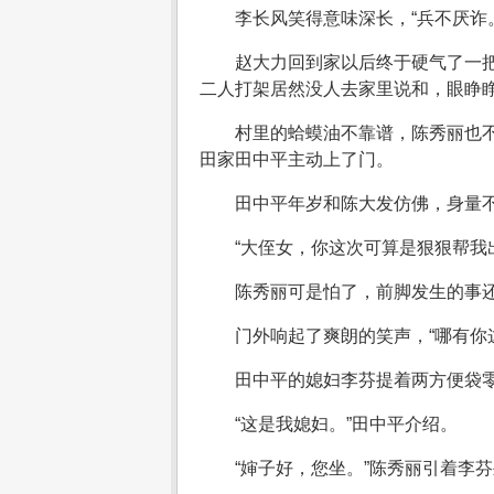
李长风笑得意味深长，“兵不厌诈
赵大力回到家以后终于硬气了一
二人打架居然没人去家里说和，眼睁
村里的蛤蟆油不靠谱，陈秀丽也
田家田中平主动上了门。
田中平年岁和陈大发仿佛，身量
“大侄女，你这次可算是狠狠帮我
陈秀丽可是怕了，前脚发生的事
门外响起了爽朗的笑声，“哪有你
田中平的媳妇李芬提着两方便袋
“这是我媳妇。”田中平介绍。
“婶子好，您坐。”陈秀丽引着李