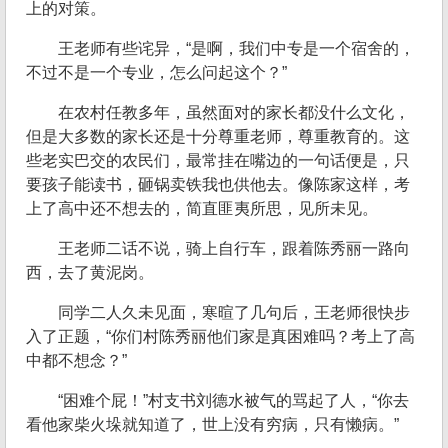
上的对策。
王老师有些诧异，“是啊，我们中专是一个宿舍的，
不过不是一个专业，怎么问起这个？”
在农村任教多年，虽然面对的家长都没什么文化，
但是大多数的家长还是十分尊重老师，尊重教育的。这
些老实巴交的农民们，最常挂在嘴边的一句话便是，只
要孩子能读书，砸锅卖铁我也供他去。像陈家这样，考
上了高中还不想去的，简直匪夷所思，见所未见。
王老师二话不说，骑上自行车，跟着陈秀丽一路向
西，去了黄泥岗。
同学二人久未见面，寒暄了几句后，王老师很快步
入了正题，“你们村陈秀丽他们家是真困难吗？考上了高
中都不想念？”
“困难个屁！”村支书刘德水被气的骂起了人，“你去
看他家柴火垛就知道了，世上没有穷病，只有懒病。”