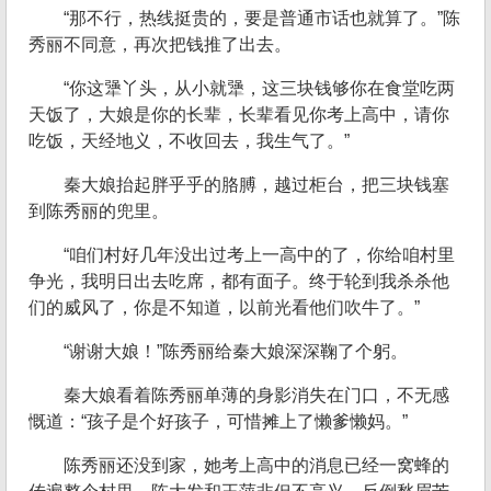
“那不行，热线挺贵的，要是普通市话也就算了。”陈
秀丽不同意，再次把钱推了出去。
“你这犟丫头，从小就犟，这三块钱够你在食堂吃两
天饭了，大娘是你的长辈，长辈看见你考上高中，请你
吃饭，天经地义，不收回去，我生气了。”
秦大娘抬起胖乎乎的胳膊，越过柜台，把三块钱塞
到陈秀丽的兜里。
“咱们村好几年没出过考上一高中的了，你给咱村里
争光，我明日出去吃席，都有面子。终于轮到我杀杀他
们的威风了，你是不知道，以前光看他们吹牛了。”
“谢谢大娘！”陈秀丽给秦大娘深深鞠了个躬。
秦大娘看着陈秀丽单薄的身影消失在门口，不无感
慨道：“孩子是个好孩子，可惜摊上了懒爹懒妈。”
陈秀丽还没到家，她考上高中的消息已经一窝蜂的