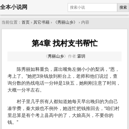
全本小说网
搜索
当前位置：
首页
›
其它书籍
›
《秀丽山乡》
› 内容
第4章 找村支书帮忙
《
秀丽山乡
》
作者:
霖玥
陈秀丽如释重负，露出嘴角左侧小小的梨涡，“恩，
考上了。”她把3块钱放到柜台上，老师和他们说过，查
询分数的热线电话一分钟是1块五，她刚刚注意了时间，
大概一分半左右。
村子里几乎所有人都知道她每天早出晚归的为自己
凑学费，秦大娘也不例外，她连忙把钱推回去，“咱们村
里总算是有个考上县高中的了，大娘高兴，不要你的
钱。”