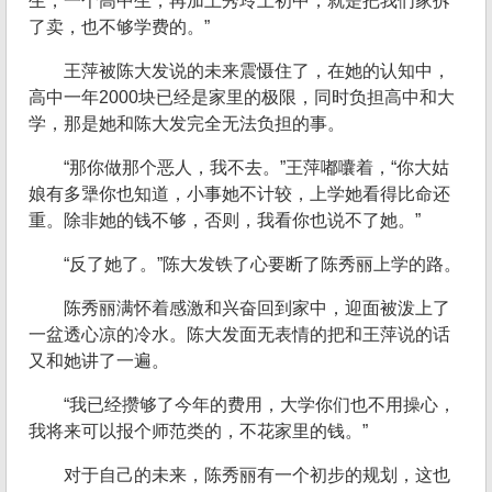
生，一个高中生，再加上秀玲上初中，就是把我们家拆
了卖，也不够学费的。”
王萍被陈大发说的未来震慑住了，在她的认知中，
高中一年2000块已经是家里的极限，同时负担高中和大
学，那是她和陈大发完全无法负担的事。
“那你做那个恶人，我不去。”王萍嘟囔着，“你大姑
娘有多犟你也知道，小事她不计较，上学她看得比命还
重。除非她的钱不够，否则，我看你也说不了她。”
“反了她了。”陈大发铁了心要断了陈秀丽上学的路。
陈秀丽满怀着感激和兴奋回到家中，迎面被泼上了
一盆透心凉的冷水。陈大发面无表情的把和王萍说的话
又和她讲了一遍。
“我已经攒够了今年的费用，大学你们也不用操心，
我将来可以报个师范类的，不花家里的钱。”
对于自己的未来，陈秀丽有一个初步的规划，这也