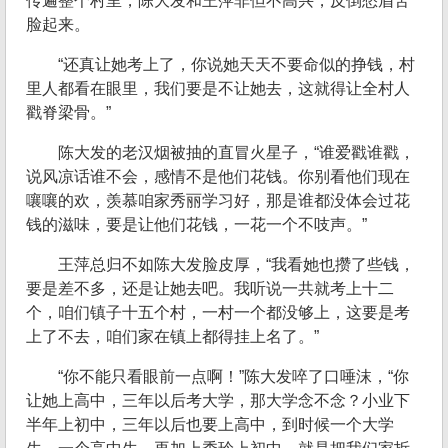
传遍整个村里，陈大发和王萍非但不高兴，反倒愁眉苦
脸起来。
“还真让她考上了，你说她天天不要命似的挣钱，村
里人都看在眼里，我们要是不让她去，这就得让全村人
戳脊梁骨。”
陈大发的老汉烟被抽的直冒火星子，“谁爱戳谁戳，
说风凉话谁不会，感情不是他们花钱。你别看他们现在
嚷嚷的欢，羡慕咱家秀丽学习好，那是谁都没体会过花
钱的滋味，要是让他们花钱，一花一个不吱声。”
王萍总归不如陈大发脸皮厚，“我看她也攒了些钱，
要是差不多，还是让她去吧。我听说一共就考上十二
个，咱们镇子十五个村，一村一个都没够上，这要是考
上了不去，咱们家在镇上都得挂上名了。”
“你不能只看眼前一点啊！”陈大发啐了口唾沫，“你
让她上高中，三年以后考大学，那大学念不念？小业下
半年上初中，三年以后也要上高中，到时候一个大学