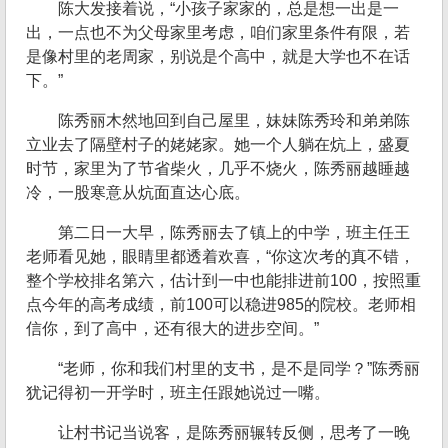
陈大发接着说，“小孩子家家的，总是想一出是一
出，一点也不为父母家里考虑，咱们家里条件有限，若
是像村里的老周家，别说是个高中，就是大学也不在话
下。”
陈秀丽木然地回到自己屋里，妹妹陈秀玲和弟弟陈
立业去了隔壁村子的姥姥家。她一个人躺在炕上，盛夏
时节，家里为了节省柴火，几乎不烧火，陈秀丽越睡越
冷，一股寒意从炕面直达心底。
第二日一大早，陈秀丽去了镇上的中学，班主任王
老师看见她，眼睛里都透着欢喜，“你这次考的真不错，
整个学校排名第六，估计到一中也能排进前100，按照重
点今年的高考成绩，前100可以稳进985的院校。老师相
信你，到了高中，还有很大的进步空间。”
“老师，你和我们村里的支书，是不是同学？”陈秀丽
犹记得初一开学时，班主任跟她说过一嘴。
让村书记当说客，是陈秀丽辗转反侧，思考了一晚