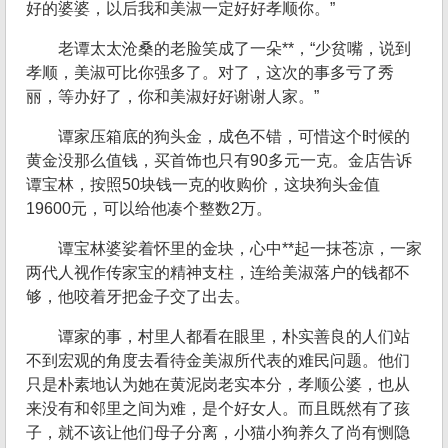
好的婆婆，以后我和美淑一定好好孝顺你。”
老谭太太沧桑的老脸笑成了一朵**，“少贫嘴，说到
孝顺，美淑可比你强多了。对了，这次的事多亏了秀
丽，等办好了，你和美淑好好谢谢人家。”
谭家压箱底的狗头金，成色不错，可惜这个时候的
黄金没那么值钱，买首饰也只有90多元一克。金店告诉
谭宝林，按照50块钱一克的收购价，这块狗头金值
19600元，可以给他凑个整数2万。
谭宝林婆娑着怀里的金块，心中**起一抹苍凉，一家
两代人视作传家宝的精神支柱，连给美淑落户的钱都不
够，他咬着牙把金子交了出去。
谭家的事，村里人都看在眼里，朴实善良的人们站
不到宏观的角度去看待金美淑所代表的难民问题。他们
只是朴素地认为她在黄泥岗老实本分，孝顺公婆，也从
来没有和邻里之间为难，是个好女人。而且既然有了孩
子，就不该让他们母子分离，小猫小狗养久了尚有恻隐