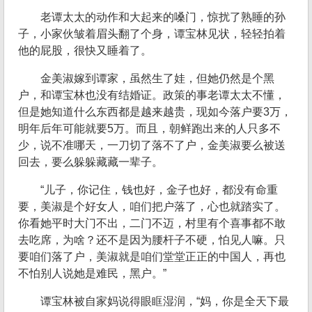
老谭太太的动作和大起来的嗓门，惊扰了熟睡的孙
子，小家伙皱着眉头翻了个身，谭宝林见状，轻轻拍着
他的屁股，很快又睡着了。
金美淑嫁到谭家，虽然生了娃，但她仍然是个黑
户，和谭宝林也没有结婚证。政策的事老谭太太不懂，
但是她知道什么东西都是越来越贵，现如今落户要3万，
明年后年可能就要5万。而且，朝鲜跑出来的人只多不
少，说不准哪天，一刀切了落不了户，金美淑要么被送
回去，要么躲躲藏藏一辈子。
“儿子，你记住，钱也好，金子也好，都没有命重
要，美淑是个好女人，咱们把户落了，心也就踏实了。
你看她平时大门不出，二门不迈，村里有个喜事都不敢
去吃席，为啥？还不是因为腰杆子不硬，怕见人嘛。只
要咱们落了户，美淑就是咱们堂堂正正的中国人，再也
不怕别人说她是难民，黑户。”
谭宝林被自家妈说得眼眶湿润，“妈，你是全天下最