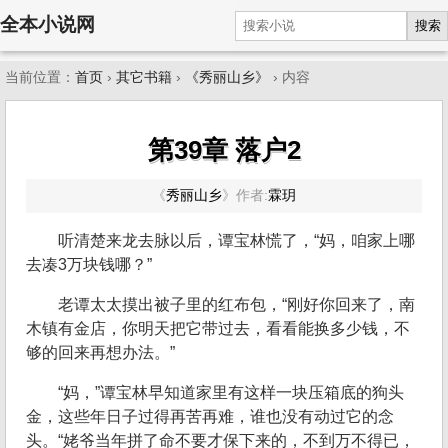
全本小说网
搜索
当前位置：
首页
›
其它书籍
›
《秀丽山乡》
› 内容
第39章 落户2
《
秀丽山乡
》
作者:
霖玥
听清楚来龙去脉以后，谭宝林慌了，“妈，咱家上哪
去凑3万块钱哪？”
老谭太太摸出被子里的红布包，“刚好你回来了，南
木镇有金店，你明天把它带过去，看看能换多少钱，不
够的回来再想办法。”
“妈，”谭宝林早知道家里有这样一块压箱底的狗头
金，这些年日子过得再苦再难，谁也没有动过它的念
头。“姥爷当年拼了命不要才保下来的，不到万不得已，