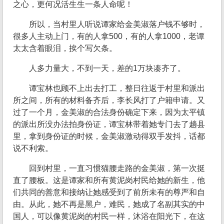
之心，更何况活生生一条人命呢！
所以，当村里人听说谭家给金美淑落户钱不够时，
很多人主动上门，有的人拿500，有的人拿1000，老谭
太太含着眼泪，挨个写欠条。
人多力量大，不到一天，差的1万块凑齐了。
谭宝林也顾不上出去打工，整日往返于村里和派出
所之间，所有的材料备齐后，李长风打了户籍申请。又
过了一个月，金美淑的合法身份确定下来，因为太平镇
的派出所没办法拍身份证，谭宝林带着她专门去了趟县
里，拿到身份证的时候，金美淑激动得双手发抖，话都
说不利索。
回到村里，一直习惯猫腰走路的金美淑，第一次挺
直了腰板。这是谭家和所有黄泥岗村民给她的新生，他
们共同的善意和接纳让她感受到了前所未有的尊严和自
由。从此，她不再是黑户，难民，她成了名副其实的中
国人，可以像黄泥岗的村民一样，沐浴在阳光下，在这