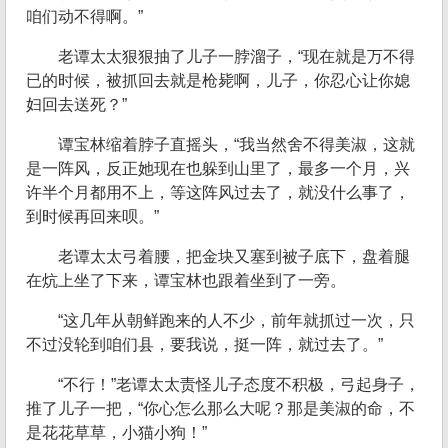
咱们动不得啊。”
老谭太太狠狠抽了儿子一脖溜子，“现在就是万不得
已的时候，被抓回去就是枪毙啊，儿子，你忍心让你媳
妇回去送死？”
谭宝林缩着脖子直摇头，“我当然舍不得美淑，这就
是一阵风，反正她现在也躲到山里了，最多一个月，兴
许半个月都用不上，等这阵风过去了，就没什么事了，
到时候再回来呗。”
老谭太太弓着腰，把金块又塞到被子底下，盘着腿
在炕上坐了下来，谭宝林也跟着坐到了一旁。
“这几年从朝鲜跑来的人不少，前年就抓过一次，只
不过没轮到咱们县，要我说，挺一阵，就过去了。”
“不行！”老谭太太责怪儿子态度不积极，弓起身子，
推了儿子一把，“你心怎么那么大呢？那是美淑的命，不
是花花草草，小猫小狗！”