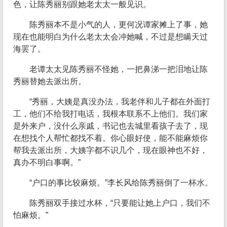
色，让陈秀丽别跟她老太太一般见识。
陈秀丽本不是小气的人，更何况谭家摊上了事，她
现在也能明白为什么老太太会冲她喊，不过是想瞒天过
海罢了。
老谭太太见陈秀丽不怪她，一把鼻涕一把泪地让陈
秀丽替她去派出所。
“秀丽，大姨是真没办法，我老伴和儿子都在外面打
工，他们不给我打电话，我根本联系不上他们。我们家
是外来户，没什么亲戚，书记也去城里看孩子去了，现
在想找个人帮忙都找不着。你心眼好使，能不能麻烦你
帮我去派出所，大姨字都不识几个，现在眼神也不好，
真办不明白事啊。”
“户口的事比较麻烦。”李长风给陈秀丽倒了一杯水。
陈秀丽双手接过水杯，“只要能让她上户口，我们不
怕麻烦。”