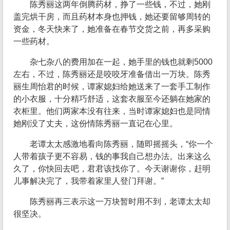
陈秀丽这两年倒腾药材，挣了一些钱，不过，她刚
盖完烘干房，而且药材本身也押钱，她还要留够周转的
资金，冬天快来了，她准备在春节交货之前，再多采购
一些药材。
杂七杂八的费用加在一起，她手里的钱也就剩5000
左右，不过，陈秀丽还是咬咬牙准备借出一万块。陈秀
丽生周怡君的时候，谭家媳妇给她送来了一套手工制作
的小衣服，十分精巧舒适，这套衣服至今还躺在她家的
衣柜里。他们两家本没有往来，当时谭家媳妇也是同情
她刚没了丈夫，这份情陈秀丽一直记在心里。
老谭太太感激地看向陈秀丽，随即摇摇头，“你一个
人带着孩子更不容易，钱的事我自己想办法。出来这么
久了，你快回去吧，君君该找你了。今天谢谢你，赶明
儿事解决完了，我带着家里人登门拜谢。”
陈秀丽再三表示这一万块暂时用不到，老谭太太却
很坚决。