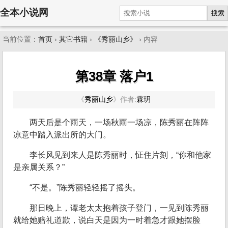
全本小说网
搜索
当前位置：
首页
›
其它书籍
›
《秀丽山乡》
› 内容
第38章 落户1
《
秀丽山乡
》
作者:
霖玥
两天后是个雨天，一场秋雨一场凉，陈秀丽在阵阵
凉意中踏入派出所的大门。
李长风见到来人是陈秀丽时，怔住片刻，“你和他家
是亲属关系？”
“不是。”陈秀丽轻轻摇了摇头。
那日晚上，谭老太太抱着孩子登门，一见到陈秀丽
就给她赔礼道歉，说白天是因为一时着急才跟她摆脸