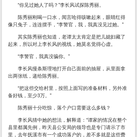
“你见过她人了吗？”李长风试探陈秀丽。
陈秀丽刚喝一口水，闻言呛得咳嗽起来，眼睛红得
像只兔子，连连摆手，“李警官，我，我真没见过她。”
其实陈秀丽也知道，老谭太太肯定是把儿媳妇藏了
起来，所以对上李长风的视线，她莫名觉得心虚。
“李警官，我真没骗你。”
李长风慢条斯理地打开自己面前的抽屉，从里面拿
出两张纸，递给陈秀丽。
“把这些交给村里，按照上面写的准备材料，另外准
备好钱，至少3万。”
陈秀丽十分吃惊，落个户口需要这么多钱？
李长风猜中她的想法，解释道：“谭家的情况在整个
县里都属先例，昨天县公安局的领导也是专门请示了市
里，去年抚溪市有一个成功落户的，差不多就是这些费