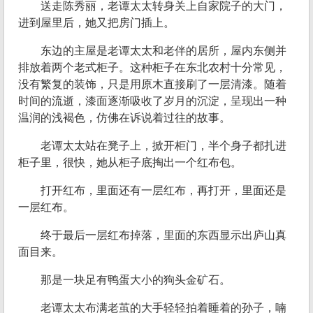
送走陈秀丽，老谭太太转身关上自家院子的大门，
进到屋里后，她又把房门插上。
东边的主屋是老谭太太和老伴的居所，屋内东侧并
排放着两个老式柜子。这种柜子在东北农村十分常见，
没有繁复的装饰，只是用原木直接刷了一层清漆。随着
时间的流逝，漆面逐渐吸收了岁月的沉淀，呈现出一种
温润的浅褐色，仿佛在诉说着过往的故事。
老谭太太站在凳子上，掀开柜门，半个身子都扎进
柜子里，很快，她从柜子底掏出一个红布包。
打开红布，里面还有一层红布，再打开，里面还是
一层红布。
终于最后一层红布掉落，里面的东西显示出庐山真
面目来。
那是一块足有鸭蛋大小的狗头金矿石。
老谭太太布满老茧的大手轻轻拍着睡着的孙子，喃