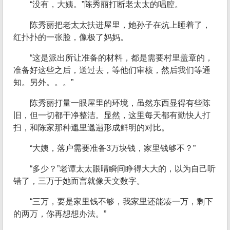
“没有，大姨。”陈秀丽打断老太太的唱腔。
陈秀丽把老太太扶进屋里，她孙子在炕上睡着了，
红扑扑的一张脸，像极了妈妈。
“这是派出所让准备的材料，都是需要村里盖章的，
准备好这些之后，送过去，等他们审核，然后我们等通
知。另外。。。”
陈秀丽打量一眼屋里的环境，虽然东西显得有些陈
旧，但一切都干净整洁。显然，这里每天都有勤快人打
扫，和陈家那种邋里邋遢形成鲜明的对比。
“大姨，落户需要准备3万块钱，家里钱够不？”
“多少？”老谭太太眼睛瞬间睁得大大的，以为自己听
错了，三万于她而言就像天文数字。
“三万，要是家里钱不够，我家里还能凑一万，剩下
的两万，你再想想办法。”