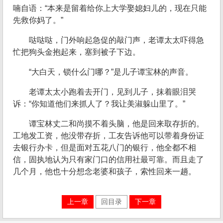
喃自语：“本来是留着给你上大学娶媳妇儿的，现在只能
先救你妈了。”
哒哒哒，门外响起急促的敲门声，老谭太太吓得急
忙把狗头金抱起来，塞到被子下边。
“大白天，锁什么门哪？”是儿子谭宝林的声音。
老谭太太小跑着去开门，见到儿子，抹着眼泪哭
诉：“你知道他们来抓人了？我让美淑躲山里了。”
谭宝林丈二和尚摸不着头脑，他是回来取存折的。
工地发工资，他没带存折，工友告诉他可以带着身份证
去银行办卡，但是面对五花八门的银行，他全都不相
信，固执地认为只有家门口的信用社最可靠。而且走了
几个月，他也十分想念老婆和孩子，索性回来一趟。
上一章
回目录
下一章