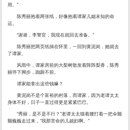
用。”
陈秀丽抱着两张纸，好像抱着谭家儿媳未知的命
运。
“谢谢，李警官，我现在就回去准备。”
陈秀丽把两页纸揣在怀里，一回到黄泥岗，她就去
了谭家。
风雨中，谭家房前的大梨树散发着阵阵梨香，陈秀
丽停下脚步，踟蹰不前。
谭家能拿出这些钱嘛？
黄泥岗不是个富裕的村落，而谭家，因为老谭太太
身体不好，日子一直过得更是紧紧巴巴。
“秀丽，是不是不行？”老谭太太猫着腰打着一把伞颤
颤巍巍走过来，“我那苦命的儿媳妇啊。”