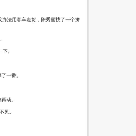
没办法用客车走货，陈秀丽找了一个拼
。
一下。
摩了一番。
。
敢再动。
不见。