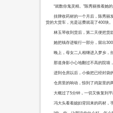
“就数你鬼灵精。”陈秀丽推着她
挂牌收药材的一个月后，陈秀丽
货的大货车，光是运费就花了400块。
林玉琴收到货后，第二天便把货
她把钱存进银行一部分，留出30
晚上，母女二人相继进入梦乡，
那道身影小心地翻过不高的院墙
进到仓房以后，小偷把已经封袋
仓房里的响动，惊到了鸡架里的
大概过了5分钟，一切又恢复到
冯大头看着媳妇背回来的药材，