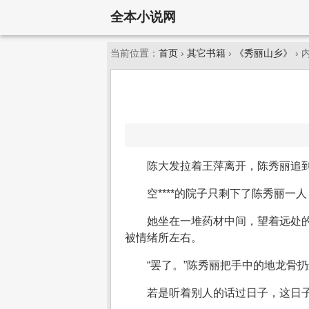
全本小说网
当前位置：
首页
›
其它书籍
›
《秀丽山乡》
› 
陈大发拉着王萍离开，陈秀丽追到
空****的院子只剩下了陈秀丽
她坐在一堆药材中间，望着远处
被情绪所左右。
“罢了。”陈秀丽把手中的地龙骨
若是听着别人的话过日子，这日