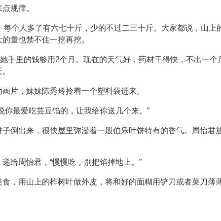
来点规律。
个，每个人多了有六七十斤，少的不过二三十斤。大家都说，山上
大的量也禁不住一挖再挖。
，她手里的钱够用2个月。现在的天气好，药材干得快，不出一
天。
动画片，妹妹陈秀玲拎着一个塑料袋进来。
说你最爱吃芸豆馅的，让我给你送几个来。”
饼子倒出来，很快屋里弥漫着一股伯乐叶饼特有的香气。周怡君放
递给周怡君，“慢慢吃，别把馅掉地上。”
美食，用山上的柞树叶做外皮，将和好的面糊用铲刀或者菜刀薄