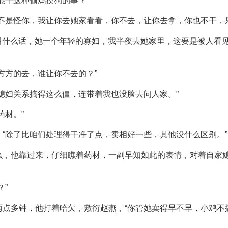
能干这种偷鸡摸狗的事？”
不是怪你，我让你去她家看看，你不去，让你去拿，你也不干，
的叫什么话，她一个年轻的寡妇，我半夜去她家里，这要是被人看
方方的去，谁让你不去的？”
媳妇关系搞得这么僵，连带着我也没脸去问人家。”
药材。”
“除了比咱们处理得干净了点，卖相好一些，其他没什么区别。”
么，他靠过来，仔细瞧着药材，一副早知如此的表情，对着自家媳
？”
两点多钟，他打着哈欠，敷衍赵燕，“你管她卖得早不早，小鸡不