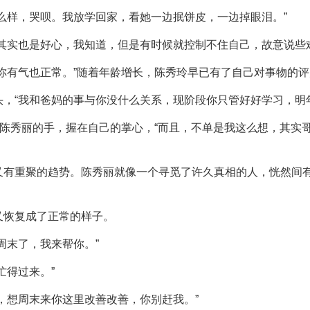
么样，哭呗。我放学回家，看她一边抿饼皮，一边掉眼泪。”
其实也是好心，我知道，但是有时候就控制不住自己，故意说些
你有气也正常。”随着年龄增长，陈秀玲早已有了自己对事物的
，“我和爸妈的事与你没什么关系，现阶段你只管好好学习，明
开陈秀丽的手，握在自己的掌心，“而且，不单是我这么想，其实
又有重聚的趋势。陈秀丽就像一个寻觅了许久真相的人，恍然间
又恢复成了正常的样子。
周末了，我来帮你。”
忙得过来。”
，想周末来你这里改善改善，你别赶我。”