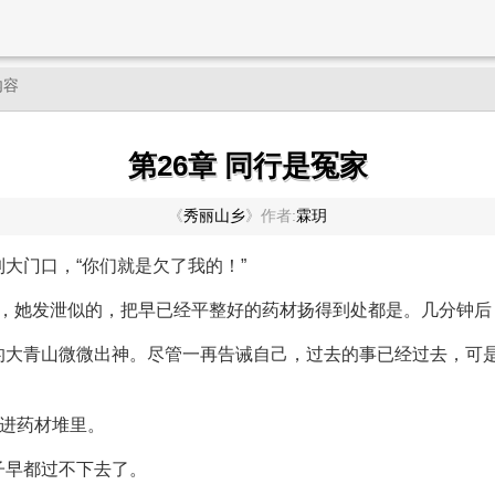
内容
第26章 同行是冤家
《
秀丽山乡
》
作者:
霖玥
大门口，“你们就是欠了我的！”
一人，她发泄似的，把早已经平整好的药材扬得到处都是。几分钟
的大青山微微出神。尽管一再告诫自己，过去的事已经过去，可
扔进药材堆里。
子早都过不下去了。