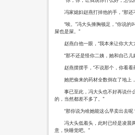
“你，你，让我说你什么好，怎么
冯家媳妇赵燕打掉他的手，“那还
“唉。”冯大头捶胸顿足，“你说
屎也是屎。”
赵燕白他一眼，“我本来让你大大
“那不还是怪你二姨，她和自己儿
赵燕摆摆手，“不说那个，你看看
她把偷来的药材全数倒在了地上，
事已至此，冯大头也不好再说什
的，当然都差不多了。”
“那你说为啥她能这么早卖出去呢
冯大头低着头，此时已经是凌晨
意，快睡觉吧。”