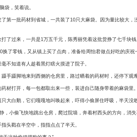
的脑袋，笑着说。
发了第一批药材到省城，一共装了10只大麻袋。因为量比较大，
款打了过来，一共是1万五千元，陈秀丽凭着这批货挣了七千块钱
00换了零钱，又从镇上买了点肉，准备给周怡君做点好吃的庆祝
丝毫不知道有人趁着黑灯瞎火摸进了院子。
，蹑手蹑脚地来到西侧的仓房里，路过晒着的药材时，还停下观
的药材打开，每一包都取出来一些，装进自己随身带着的麻袋里
两只大白鹅，它们嘎嘎地叫唤起来，吓得小偷屏住呼吸，半天没
平静，小偷飞快地跳出仓房，爬过院墙，奔着村西头的方向，消失
手指头戳在半空中，指指点点了半天。