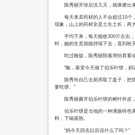
陈秀丽开张后没几天，就琢磨出
每天来卖药材的人不会超过10
现象，山上的药材全是土生土长，再
平均下来，每天能收300斤左右
时，她的生意就能持续下去，直到秋
吃过晚饭，陈秀丽陪着周怡君看
“呶，家里今天做了伯乐叶饼，妈
陈秀玲自己去厨房取了盘子，把
要吃饼。”
陈秀丽撕开伯乐叶饼的树叶外皮，
伯乐叶饼是当地的一种满族特色
料，下锅蒸熟。
“妈今天回去以后说什么了吗？”