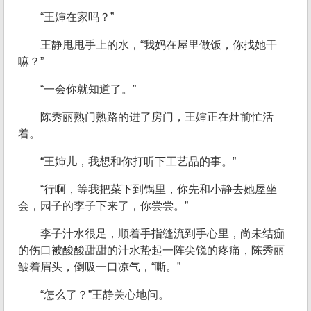
“王婶在家吗？”
王静甩甩手上的水，“我妈在屋里做饭，你找她干
嘛？”
“一会你就知道了。”
陈秀丽熟门熟路的进了房门，王婶正在灶前忙活
着。
“王婶儿，我想和你打听下工艺品的事。”
“行啊，等我把菜下到锅里，你先和小静去她屋坐
会，园子的李子下来了，你尝尝。”
李子汁水很足，顺着手指缝流到手心里，尚未结痂
的伤口被酸酸甜甜的汁水蛰起一阵尖锐的疼痛，陈秀丽
皱着眉头，倒吸一口凉气，“嘶。”
“怎么了？”王静关心地问。