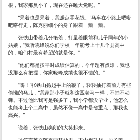
根，我家那臭小子，现在还在睡大觉呢。”
“呆着也是呆着，我赚点零花钱。”马车在小路上吧嗒
吧嗒行走，陈秀丽细小的身子跟着一颤一颤。
张铁山带着几分艳羡，打量着眼前和儿子同年的小
姑娘，“我听晓峰说你们学校一年能考上十几个县高中
的，咱们村最有希望的就是你。”
“他们都是按平时成绩估算的，今年题有点难，我也
没那么有把握，你家晓峰成绩也很不错的。”
“嗨！”张铁山扬起手上的鞭子，轻轻抽打着前方有些
偷懒的马儿，“我家那小子就和这匹老马一样，不抽不动
弹。不过他比我可是强多了，我小学都没毕业，他怎么
也能考上个二高中，虽然不像一高中是省重点，那我也
高兴。”
说着，张铁山爽朗的大笑起来。