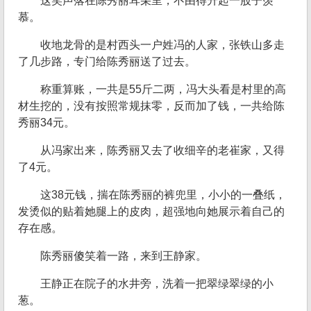
这笑声落在陈秀丽耳朵里，不由得升起一股子羡
慕。
收地龙骨的是村西头一户姓冯的人家，张铁山多走
了几步路，专门给陈秀丽送了过去。
称重算账，一共是55斤二两，冯大头看是村里的高
材生挖的，没有按照常规抹零，反而加了钱，一共给陈
秀丽34元。
从冯家出来，陈秀丽又去了收细辛的老崔家，又得
了4元。
这38元钱，揣在陈秀丽的裤兜里，小小的一叠纸，
发烫似的贴着她腿上的皮肉，超强地向她展示着自己的
存在感。
陈秀丽傻笑着一路，来到王静家。
王静正在院子的水井旁，洗着一把翠绿翠绿的小
葱。