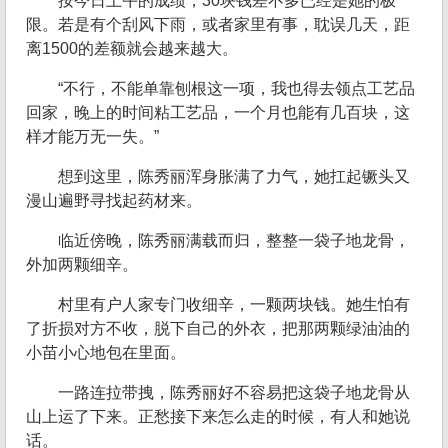
按今日上午的成绩，30块钱差不多已经是她的极
限。若是有个刮风下雨，或者家里有事，耽误几天，距
离1500的差额就会越来越大。
“不行，不能单靠刨根这一项，我也得去领点工艺品
回家，晚上的时间粘工艺品，一个月也能有几百块，这
样才能万无一失。”
想到这里，陈秀丽浑身胀满了力气，她扛起镢头又
漫山遍野寻找起药材来。
临近傍晚，陈秀丽满载而归，整整一袋子地龙骨，
外加两颗细辛。
村里有户人家专门收细辛，一颗两块钱。她生怕有
了折损对方不收，脱下自己的外衣，把那两颗绿油油的
小苗小心地包在里面。
一路连拉带拽，陈秀丽好不容易把这袋子地龙骨从
山上运了下来。正愁接下来怎么走的时候，有人和她说
话。