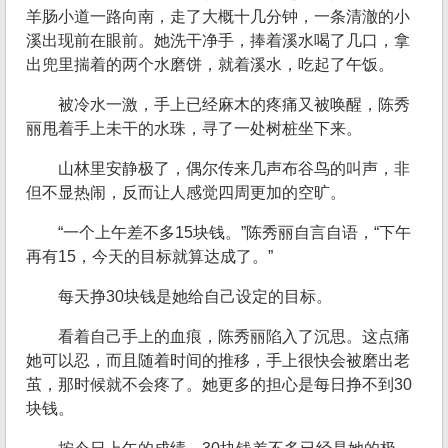
羊肠小道一路向南，走了大概十几分钟，一条清澈的小
溪出现前在眼前。她洗干净手，捧着溪水喝了几口，拿
出兜里揣着的两个水磨饼，就着溪水，吃起了午饭。
被冷水一激，手上已经麻木的疼痛又被唤醒，陈秀
丽甩着手上未干的水珠，寻了一处树桩坐下来。
山林里安静极了，偶尔传来几声布谷鸟的叫声，非
但不显热闹，反而让人感觉四周更加的空旷。
“一个上午差不多15块钱。”陈秀丽自言自语，“下午
再有15，今天的目标就算达成了。”
每天挣30块钱是她给自己设定的目标。
看着自己手上的血痕，陈秀丽陷入了沉思。这点痛
她可以忍，而且随着时间的推移，手上很快会被磨出老
茧，那时候就不会疼了。她更多的担心是每日挣不到30
块钱。