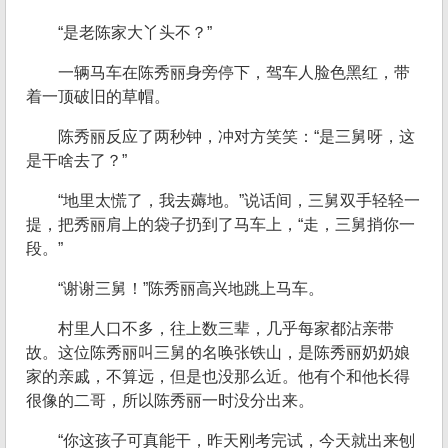
“是老陈家大丫头不？”
一辆马车在陈秀丽身旁停下，驾车人脸色黑红，带
着一顶破旧的草帽。
陈秀丽反应了两秒钟，冲对方笑笑：“是三舅呀，这
是干啥去了？”
“地里太慌了，我去薅地。”说话间，三舅双手轻轻一
提，把秀丽肩上的袋子扔到了马车上，“走，三舅捎你一
段。”
“谢谢三舅！”陈秀丽高兴地跳上马车。
村里人口不多，往上数三辈，几乎每家都沾亲带
故。这位陈秀丽叫三舅的名唤张铁山，是陈秀丽奶奶娘
家的亲戚，不算远，但是也没那么近。他有个和他长得
很像的二哥，所以陈秀丽一时没分出来。
“你这孩子可真能干，昨天刚考完试，今天就出来刨