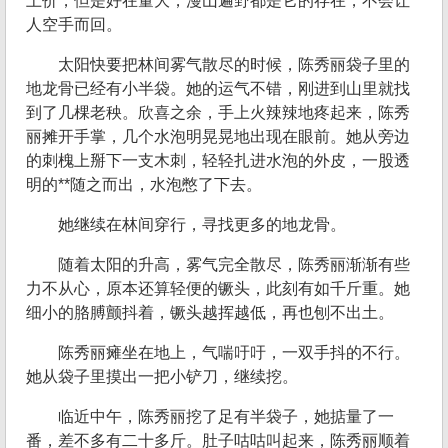
上价，但是好在量大，漫山遍野都是它的存在，不会让
人空手而回。
太阳快要把林间雾气散尽的时候，陈秀丽袋子里的
地龙骨已经有小半袋。她的运气不错，刚进到山里就找
到了几棵老秧。欣喜之余，手上火辣辣地疼起来，陈秀
丽摊开手掌，几个水泡明晃晃地出现在眼前。她从旁边
的刺槐上掰下一支木刺，轻轻扎进水泡的外皮，一股透
明的**随之而出，水泡憋了下去。
她继续在林间穿行，寻找更多的地龙骨。
随着太阳的升高，雾气完全散尽，陈秀丽渐渐有些
力不从心，原本还算轻便的镢头，此刻有如千斤重。她
细小的胳膊颤抖着，镢头越挥越低，再也刨不出土。
陈秀丽瘫坐在地上，气喘吁吁，一双手抖的不行。
她从袋子里摸出一把小铲刀，继续挖。
临近中午，陈秀丽挖了足有半袋子，她掂量了一
番，差不多有二十多斤。肚子咕咕叫起来，陈秀丽顺着