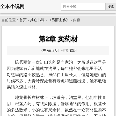
全本小说网
搜索
当前位置：
首页
›
其它书籍
›
《秀丽山乡》
› 内容
第2章 卖药材
《
秀丽山乡
》
作者:
霖玥
陈秀丽第一次进山选的是向家沟，之所以选这里是
因为他家有几亩地就在沟里，每年她都会来地里干活，
对这里的路比较熟悉。虽然在山里长大，但是她进山的
时候不多，大青岭深处曾有老虎和黑熊出没，她不敢轻
易踏入深山老林。
地龙骨长在树林下，坡道旁，沟堂里。他们生性喜
阴，根茎入药，有祛风除湿，舒筋通络的作用。根茎长
的多达数米，小的也有尺余长。虽然在一众药材里卖不