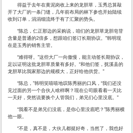
得益于去年在黄泥岗收上来的龙胆草，玉秀总算敲
开了大厂的一条门缝，几年前布局的林下参也开始陆续
收到订单，涓涓细流终于有了汇聚的势头。
“陈总，仁正那边的采购说，咱们的龙胆草龙胆皂苷
含量是普通的2倍多，想跟咱们签订长期协议。”韩明现
在是玉秀的销售主管。
“难得呀。”这些大厂一向傲慢，能主动签长期协议，
足以证明这批龙胆草质量有多好。“和他们签，抚溪县的
龙胆草比我家那边的规模大，正好给他供货。”
“陈总，”韩明笑嘻嘻地叹陈秀丽的口风，“我们还没
见过面的另一个合伙人啥样啊？现在公司眼看着一天比
一天好，突然说要换个人管我们，弟兄们心里没底。”
“我看不是弟兄们没底，是你心里没底吧？”陈秀丽横
他一眼。
“不是，真不是，大伙儿都挺好奇，当然了，我也好