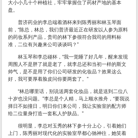
大小小几十个种植社，牢牢掌握住了药材产地的基本
盘。
普济药业的李总端着酒杯来到陈秀丽和林玉琴面
前，“陈总，林总，我们普济最近正在研发以人参为原料
的药妆系列产品，贵司的林下参很符合我司的用料标
准，二位有兴趣来公司谈谈吗？”
林玉琴和李总碰杯，“我一觉睡了好几年，醒来发现
周围人不是胖了就是老了，就李总还和当初一样的斯文
帅气，是不是用了你们公司研发的化妆品？效果这么
好，我可要厚着脸皮问你要两套了。”
“林总哪里话，别说送两套化妆品，就是送到二位八
十岁也没问题。”李总是个人精，马上顺水推舟，“要我说
择日不如撞日，明日你们来公司，我让实验室的配方师
给二位量身打造一套私人护肤品。”
很明显，李总对玉秀的林下参十分上心，引着她们
上门，陈秀丽对现代化的实验室早都心驰神往，她笑着