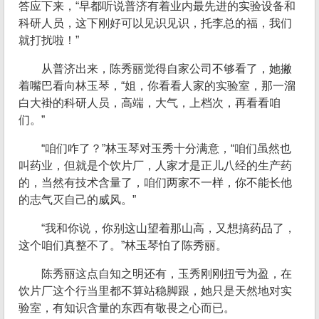
答应下来，“早都听说普济有着业内最先进的实验设备和
科研人员，这下刚好可以见识见识，托李总的福，我们
就打扰啦！”
从普济出来，陈秀丽觉得自家公司不够看了，她撇
着嘴巴看向林玉琴，“姐，你看看人家的实验室，那一溜
白大褂的科研人员，高端，大气，上档次，再看看咱
们。”
“咱们咋了？”林玉琴对玉秀十分满意，“咱们虽然也
叫药业，但就是个饮片厂，人家才是正儿八经的生产药
的，当然有技术含量了，咱们两家不一样，你不能长他
的志气灭自己的威风。”
“我和你说，你别这山望着那山高，又想搞药品了，
这个咱们真整不了。”林玉琴怕了陈秀丽。
陈秀丽这点自知之明还有，玉秀刚刚扭亏为盈，在
饮片厂这个行当里都不算站稳脚跟，她只是天然地对实
验室，有知识含量的东西有敬畏之心而已。