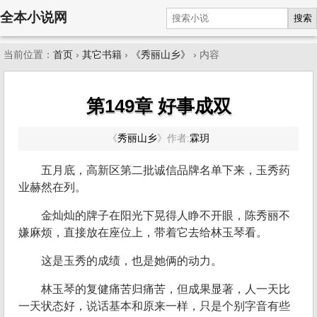
全本小说网
搜索
当前位置：
首页
›
其它书籍
›
《秀丽山乡》
› 内容
第149章 好事成双
《
秀丽山乡
》
作者:
霖玥
五月底，高新区第二批诚信品牌名单下来，玉秀药
业赫然在列。
金灿灿的牌子在阳光下晃得人睁不开眼，陈秀丽不
嫌麻烦，直接放在座位上，带着它去给林玉琴看。
这是玉秀的成绩，也是她俩的动力。
林玉琴的复健痛苦归痛苦，但成果显著，人一天比
一天状态好，说话基本和原来一样，只是个别字音有些