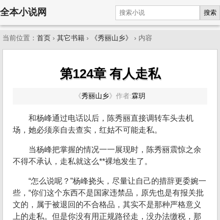
全本小说网
搜索
当前位置：
首页
›
其它书籍
›
《秀丽山乡》
› 内容
第124章 有人走私
《
秀丽山乡
》
作者:
霖玥
和杨峰通过电话以后，陈秀丽直接调转车头去机
场，她必须亲自去查实，红姑不可能走私。
当杨峰把掌握的情况一一展现时，陈秀丽震惊之余
不得不承认，走私就这么**裸地发生了。
“怎么说呢？”杨峰挠头，尽量让自己的措辞更委婉一
些，“你们这个东西不是国家违禁品，原先也是有报关批
文的，属于被退回的不合格品，其实不是那种严格意义
上的走私。但是你没有用正规路径走，没办法缴税，那