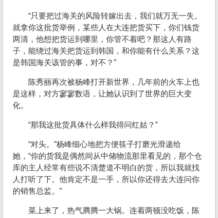
“只要把过海关的风险转嫁出去，我们就万无一失。
就拿你这批货举例，某些人在大连把货买下，你们钱货
两清，他想把货运到哪里，你管不着吧？那这人有路
子，能绕过海关把货运到韩国，和你能有什么关系？这
是韩国海关该管的事，对不？”
陈秀丽再次被杨峰打开新世界，几年前的火车上也
是这样，对方寥寥数语，让她认识到了世界的巨大变
化。
“那我这批货具体什么样我得问红姑？”
“对头。”杨峰细心地把方便筷子打磨光滑递给
她，“你的货我是偶然间从中储物流那里看见的，那个仓
库的主人经常有些说不清楚道不明白的货，所以我就找
人打听了下。他肯定不是一手，所以你还得去大连问你
的销售总监。”
菜上来了，热气腾腾一大锅。连着两顿没吃饭，陈