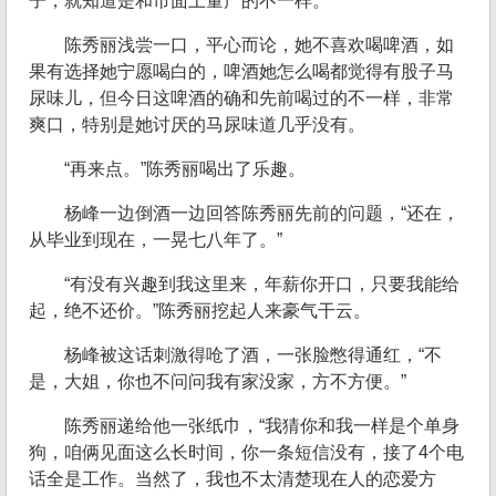
子，就知道是和市面上量产的不一样。
陈秀丽浅尝一口，平心而论，她不喜欢喝啤酒，如
果有选择她宁愿喝白的，啤酒她怎么喝都觉得有股子马
尿味儿，但今日这啤酒的确和先前喝过的不一样，非常
爽口，特别是她讨厌的马尿味道几乎没有。
“再来点。”陈秀丽喝出了乐趣。
杨峰一边倒酒一边回答陈秀丽先前的问题，“还在，
从毕业到现在，一晃七八年了。”
“有没有兴趣到我这里来，年薪你开口，只要我能给
起，绝不还价。”陈秀丽挖起人来豪气干云。
杨峰被这话刺激得呛了酒，一张脸憋得通红，“不
是，大姐，你也不问问我有家没家，方不方便。”
陈秀丽递给他一张纸巾，“我猜你和我一样是个单身
狗，咱俩见面这么长时间，你一条短信没有，接了4个电
话全是工作。当然了，我也不太清楚现在人的恋爱方