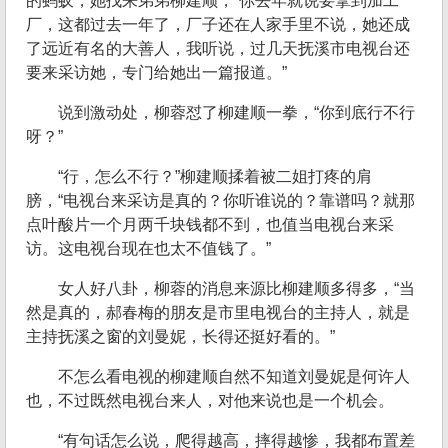
的蚂蚁，她找来弟弟柳建顺，“你去年就说要拿到加工
厂，这都过去一年了，厂子还在人家手里不说，她还成
了远近有名的大善人，我听说，过几天抚溪市电视台还
要来采访她，专门给她出一篇报道。”
说到激动处，柳蓉怼了柳建顺一拳，“你到底行不行
呀？”
“行，怎么不行？”柳建顺揉着被二姐打疼的肩
膀，“电视台来采访是真的？你听谁说的？靠谱吗？就那
点叶酸片一个月两千块钱都不到，也值当电视台来采
访。这电视台现在也太不值钱了。”
女人好八卦，柳蓉的消息来源比柳建顺多得多，“当
然是真的，郝春梅的朋友是市里电视台的主持人，就是
主持抚溪之窗的刘曼妮，长得还挺好看的。”
不怎么看电视的柳建顺自然不知道刘曼妮是何许人
也，不过既然电视台来人，对他来说也是一个机会。
“有句话怎么说，爬得越高，摔得越惨，我都布置差