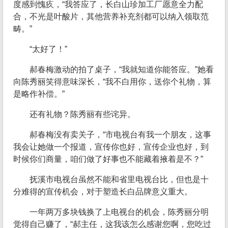
度感到愧疚，“我答应了，长白山珍加工厂愿意全力配
合，不光是叶酸片，其他营养补充剂都可以纳入领取范
畴。”
“太好了！”
郝春梅激动的拍了桌子，“我就知道你能答应。”她看
向陈秀丽笑得意味深长，“我不白用你，送你个礼物，算
是略作补偿。”
还有礼物？陈秀丽有些诧异。
郝春梅没有卖关子，“市电视台有我一个朋友，这事
我会让她做一个报道，宣传你也好，宣传企业也好，到
时候你们商量，咱们做了好事也不能藏着掖着是不？”
抚溪市电视台虽然不能和省里电视台比，但也是十
分难得的宣传机会，对于塑造长白品牌意义重大。
一年两万多块钱换了上电视台的机会，陈秀丽分明
觉得自己赚了，“郝主任，这我该怎么感谢您啊，您吃过