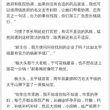
政府和医院协调，如果你没有合适的药品渠道，我也可
以借用镇政府的名义去市妇联，让她们帮着协调。总而
言之一句话，出力的事你找我，你们加工厂负责出钱就
行。”
习惯了李长明处处打官腔，有话不直说的风格，猛
然间遇到这样简洁的领导，陈秀丽还有点不适应。
“郝主任，我方便问问你找别的企业了吗？比如太平
镇最有实力的杨家羊绒厂。”
“杨大头那个大老粗，宁可花钱建庙，也不想在这上
面花一分钱！”郝春梅好像吃了炮仗。
杨大头，太平镇首富，两年前豪掷80万在太平镇的
太平山脚下盖了一座狐仙堂。
“你常往市里跑，我不知道你知不知道，市里的孕
妇，每个月都去医院产检，从确诊怀孕开始，叶酸，钙
片，补铁补钙补锌，然后大排畸，小排畸，临产前两个