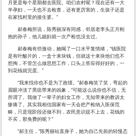
月更是每个星期都去医院。咱们农村呢？现在还有一大
半孕妇，一天也不去检查，还有更厉害的，生孩子还是
在家找村里的接生婆。”
郝春梅所说，陈秀丽深有同感，邻居老李头正月刚
抱的孙子，他儿媳妇就一次产检也没去过。
郝春梅有些激动，她喝了一口水平复情绪，“镇医院
是有叶酸片的，一盒十来块钱，但就这十来块他们也不
想掏，不管怎么做思想工作，口头上答应得好好的，一
到花钱就完蛋。”
“我来找你也不是为了政绩。”郝春梅笑了笑，弯起的
眉眼冲淡了黑痣带来的凶象，“可能这么说你也不信，无
所谓了。我做了一辈子的妇女工作，无知带来的教训太
惨痛了。其实我相信国家有一天会把产检纳入医保范
畴，只是现阶段还做不到，农民意识提不上去，花钱的
不买，那免费的呢？”
“郝主任，”陈秀丽站直身子，她为自己先前的轻慢态