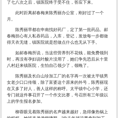
了七八次之后，镇医院终于受不住，答应下来。
此时距离郝春梅来陈秀丽办公室，刚好过了一个
月。
陈秀丽早都在申南找好药厂，定了第一批药品。郝
春梅担心有人私吞药品，入库，登记，发放每一步都做
得天衣无缝，镇医院就是想做点什么也无从下手。
如郝春梅所说，当这些营养剂不花钱，能免费领到
时，再没有孕妇说叶酸片没用了，她们争先恐后从十里
八村赶来镇医院，生怕自己领少了，领晚了。
陈秀丽及长白山珍加工厂的名字再一次被太平镇男
女老少口口传颂，除了富婆这个原来的外号，陈秀丽现
在又多了好人，善人这样的称呼。太平镇中心小学，还
专门就这件事召开了一个作文比赛，号召所有三年级以
上的学生报名参加。
柳蓉眼见着陈秀丽的名声越来越好，急得像热锅上