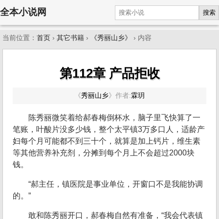
全本小说网
搜索
当前位置：
首页
›
其它书籍
›
《秀丽山乡》
› 内容
第112章 产品拒收
《
秀丽山乡
》
作者:
霖玥
陈秀丽微笑着给郝春梅倒杯水，脑子里飞快算了一
笔账，叶酸片没多少钱，整个太平镇3万多口人，适龄产
妇每个月可能都不到三十个，就算是加上钙片，维生素
等其他营养补充剂，分摊到每个月上不会超过2000块
钱。
“郝主任，镇医院是事业单位，开窗口不是我能协调
的。”
敢和陈秀丽开口，郝春梅自然有准备，“我会代表镇