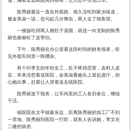
溢，隔着老远就能闻到香味，让人忍不住流口水。
陈秀丽最近一直在外面跑，很久没吃到家乡味道，
被金美淑一说，也勾起几分馋虫，两人去了炖鱼馆。
一顿饭吃得两人都肚子滚圆，就连一向克制的陈秀
丽也偷偷松了皮带扣。
下午，陈秀丽在办公室看这段时间的财务报表，听
见外面车间里一阵嘈杂。
有个叫李文的年轻女工，肚子疼得厉害，农村人皮
实，本来没想着送医院，金美淑看她头上冒起虚汗，担
心她出事，赶紧让人背着送去镇医院。
陈秀丽放下报表，让车间里的工人各归各位，继续
干活。
镇医院在太平镇最东边，距离陈秀丽的加工厂不到
一里地。陈秀丽到医院一打听，就有人告诉她，李文在
二楼的病房。