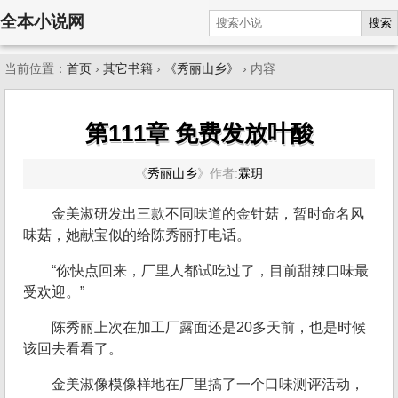
全本小说网
搜索
当前位置：
首页
›
其它书籍
›
《秀丽山乡》
› 内容
第111章 免费发放叶酸
《
秀丽山乡
》
作者:
霖玥
金美淑研发出三款不同味道的金针菇，暂时命名风
味菇，她献宝似的给陈秀丽打电话。
“你快点回来，厂里人都试吃过了，目前甜辣口味最
受欢迎。”
陈秀丽上次在加工厂露面还是20多天前，也是时候
该回去看看了。
金美淑像模像样地在厂里搞了一个口味测评活动，