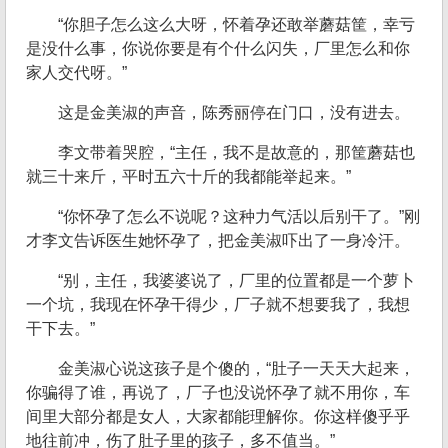
“你胆子怎么这么大呀，怀着孕还敢举蘑菇筐，幸亏
是没什么事，你说你要是有个什么闪失，厂里怎么和你
家人交代呀。”
这是金美淑的声音，陈秀丽停在门口，没有进去。
李文带着哭腔，“主任，我不是故意的，那筐蘑菇也
就三十来斤，平时五六十斤的我都能举起来。”
“你怀孕了怎么不说呢？这种力气活以后别干了。”刚
才李文告诉医生她怀孕了，把金美淑吓出了一身冷汗。
“别，主任，我婆婆说了，厂里的位置都是一个萝卜
一个坑，我现在怀孕干得少，厂子就不想要我了，我想
干下去。”
金美淑心说这孩子是个傻的，“肚子一天天大起来，
你骗得了谁，再说了，厂子也没说怀孕了就不用你，车
间里大部分都是女人，大家都能理解你。你这样傻乎乎
地往前冲，伤了肚子里的孩子，多不值当。”