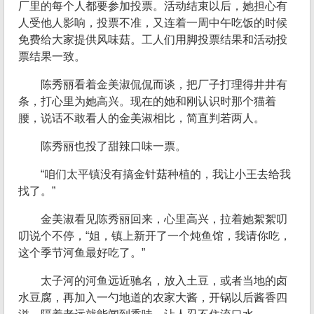
厂里的每个人都要参加投票。活动结束以后，她担心有
人受他人影响，投票不准，又连着一周中午吃饭的时候
免费给大家提供风味菇。工人们用脚投票结果和活动投
票结果一致。
陈秀丽看着金美淑侃侃而谈，把厂子打理得井井有
条，打心里为她高兴。现在的她和刚认识时那个猫着
腰，说话不敢看人的金美淑相比，简直判若两人。
陈秀丽也投了甜辣口味一票。
“咱们太平镇没有搞金针菇种植的，我让小王去给我
找了。”
金美淑看见陈秀丽回来，心里高兴，拉着她絮絮叨
叨说个不停，“姐，镇上新开了一个炖鱼馆，我请你吃，
这个季节河鱼最好吃了。”
太子河的河鱼远近驰名，放入土豆，或者当地的卤
水豆腐，再加入一勺地道的农家大酱，开锅以后酱香四