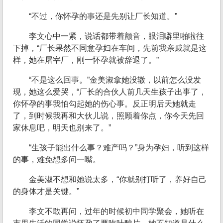
“不过，你怀孕的事还是先别让厂长知道。”
李文心中一紧，说话都带着颤音，眼泪噼里啪啦往
下掉，“厂长果然不同意孕妇在车间，先前我亲戚就是这
样，她在屠宰厂，刚一怀孕就被辞退了。”
“不是这么回事。”金美淑拿她没辙，以前怎么没发
现，她这么爱哭，“厂长的合伙人前几天生孩子出事了，
你怀孕的事我怕勾起她的伤心事。反正明后天她就走
了，到时候我再和大伙儿说，照顾着你点，你今天先回
家休息吧，明天也别来了。”
“生孩子能出什么事？难产吗？”身为孕妇，听到这样
的事，难免想多问一嘴。
金美淑不想和她说太多，“你就别打听了，养好自己
的身体才是关键。”
李文不敢再问，过年的时候初中同学聚会，她听在