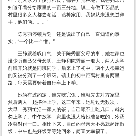
样，别人家为了多打粮食，都在开荒种地。我爸妈却只
知道守着分给家里的一亩三分地。镇上有做工艺品的，
村里很多女人都去领活，贴补家用。我妈从来没想过伸
手，他们俩。。。”
陈秀丽停顿片刻，还是说出了自己一直知道的事
实，“一个比一个懒。”
王静跟着叹口气，关于陈秀丽父母的事，她在家也
没少听自己父母念叨。王静和陈秀丽一般大，两人从学
前班开始就是同班同学，后来上了初中，两个人很幸运
的又被分到了一个班级。镇上的初中距离村里有两里
路，每天需要骑着自行车上下学。
她俩有过约定，谁先吃完饭，谁就先去对方家里，
然后两人一起搭伴上学。这三年来，她见过无数次，一
大早，秀丽忙活一家人的饭，自己顾不上吃几口，就匆
匆上学了。中午放学，家里也没人给她准备吃的，冷汤
冷菜对付一口。相比下来，自己的母亲天不亮就起床做
饭，中午也热好饭菜等她回来，简直太幸福了。