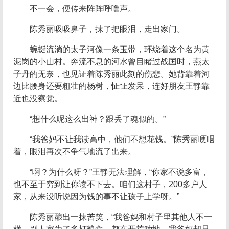
不一会，便传来阵阵呼噜声。
陈秀丽吸吸鼻子，抹了把眼泪，走出家门。
蜿蜒流淌的太子河像一条玉带，环绕着这个名为黄
泥岗的小山村。奔流不息的河水曾目睹过战国时，燕太
子丹的无奈，也见证着陈秀丽此刻的伤悲。她背靠着河
边比腰身还要粗壮的杨树，怔怔发呆，连好朋友王静靠
近也没察觉。
“想什么呢这么出神？跟丢了魂似的。”
“我爸妈不让我读高中，他们不想花钱。”陈秀丽哽咽
着，眼泪再次不争气地流了出来。
“啊？为什么呀？”王静无法理解，“你家不说多富，
也不至于穷到让你读不下去。咱们这村子，200多户人
家，从来没听说因为钱的事不让孩子上学呀。”
陈秀丽酿出一抹苦笑，“我爸妈和村子里其他人不一