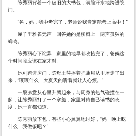
陈秀丽背着一个破旧的大书包，满脸汗水地跨进院
门。
“爸，妈，我中考完了，老师说我肯定能考上高中！”
屋子里雅雀无声，回答她的是柳树上一两声孤独的
蝉鸣。
陈秀丽心下诧异，家里的地早都收拾完了，爸妈这
个时间段应该在家才对。
她刚跨进房门，陈母王萍摇着把蒲扇从里屋走了出
来，“嚷嚷什么，大夏天的听着就让人心烦。”
一股凉意从心里升腾起来，与周身的热气碰撞在一
起，让陈秀丽打了一个寒颤，家里对待自己读书的态
度，她一直都知道。
陈秀丽放下包，有些小心翼翼地讨好，“妈，晚上吃
什么，我做饭吧？”