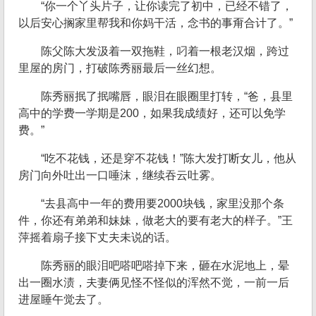
“你一个丫头片子，让你读完了初中，已经不错了，
以后安心搁家里帮我和你妈干活，念书的事甭合计了。”
陈父陈大发汲着一双拖鞋，叼着一根老汉烟，跨过
里屋的房门，打破陈秀丽最后一丝幻想。
陈秀丽抿了抿嘴唇，眼泪在眼圈里打转，“爸，县里
高中的学费一学期是200，如果我成绩好，还可以免学
费。”
“吃不花钱，还是穿不花钱！”陈大发打断女儿，他从
房门向外吐出一口唾沫，继续吞云吐雾。
“去县高中一年的费用要2000块钱，家里没那个条
件，你还有弟弟和妹妹，做老大的要有老大的样子。”王
萍摇着扇子接下丈夫未说的话。
陈秀丽的眼泪吧嗒吧嗒掉下来，砸在水泥地上，晕
出一圈水渍，夫妻俩见怪不怪似的浑然不觉，一前一后
进屋睡午觉去了。