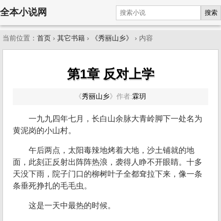
全本小说网
搜索
当前位置：
首页
›
其它书籍
›
《秀丽山乡》
› 内容
第1章 反对上学
《
秀丽山乡
》
作者:
霖玥
一九九四年七月，长白山余脉大青岭脚下一处名为
黄泥岗的小山村。
午后两点，太阳毒辣地烤着大地，沙土铺就的地
面，此刻正反射出阵阵热浪，袭得人睁不开眼睛。十多
天没下雨，院子门口的柳树叶子全都耷拉下来，像一条
条垂死挣扎的毛毛虫。
这是一天中最热的时候。