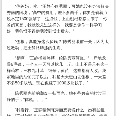
“你爸妈，唉。”王静心疼秀丽，可她也没有办法解决
秀丽的困境，“高中的费用，差不多两千，你要是省着点
说不定1500就够了，这点钱，上山刨根都挣回来了，你
爸妈真是，我就没见过这样的。我要是像你一样学习
好，我爸恨不得供我读到博士后去。”
“刨根，真能挣这么多钱？”陈秀丽眼前一亮，因为太
过激动，把王静胳膊抓的生疼。
“是啊。”王静揉着胳膊，给陈秀丽算账。“一斤地龙
骨6毛钱，一个人一天可以挖几十斤。山上不是只有这一
样药材，三枝九叶草，细辛，黄芪，这些都有人收。我
家地里的活忙完了以后，我爸天天进山去刨根，一天差
不多50多块钱。现在也赚了1000多块钱了。”
陈秀丽先前的颓废一扫而光，她有些兴奋的拉过王
静的手，“你说。。。”
“我看行。”王静猜到陈秀丽想要说什么，她有些担