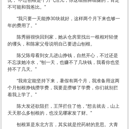
忧，“不过刨根是个力气活儿，你这细胳膊细腿的，肯定
不可能和我爸比。”
“我只要一天能挣30块就好，这样两个月下来也够一
年的费用了。”
陈秀丽很快回到家，她从仓房里找出一根相对轻便
的䦆头，和陈家父母说明自己要进山刨根。
陈父陈母看到女儿进山挣钱，自然开心，不过还是
不忘泼她冷水，“刨一天，也赚不了几块钱，我看你也坚
持不了几天。”
“我肯定能坚持下来，暑假有两个月，我准备用这两
个月刨根挣钱攒学费，我要是攒够了学费，你们就别拦
着我上学了。”
陈大发还欲阻拦，王萍拦住了他，“想去就去，山上
天天那么多刨根的，也没见哪家发了财。”
刨根算是东北方言，其实就是挖药材的意思。大青