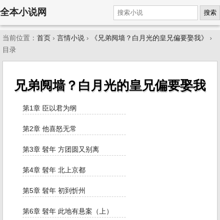
全本小说网
搜索
当前位置：
首页
›
言情小说
›
《兄弟阋墙？白月光的皇兄偏要娶我》
›
目录
兄弟阋墙？白月光的皇兄偏要娶我
第1章 臣以君为纲
第2章 他喜怒无常
第3章 髫年 方团圆又别离
第4章 髫年 北上京都
第5章 髫年 初到忻州
第6章 髫年 此地有悬案（上）