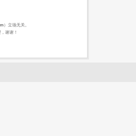
om
）立场无关。
理，谢谢！