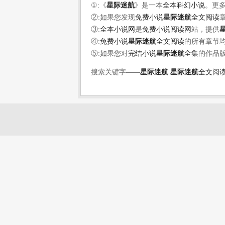
①:《
星际迷航
》是一本
全本科幻小说
。更
②:如果您发现
免费小说
星际迷航
全文阅读
③:
全本小说网
是
免费小说阅读网
站，提供
④:
免费小说
星际迷航
全文阅读
的所有章节
⑤:如果您对
完结小说
星际迷航
全集
的作品
搜索关键字——
星际迷航
星际迷航
全文阅