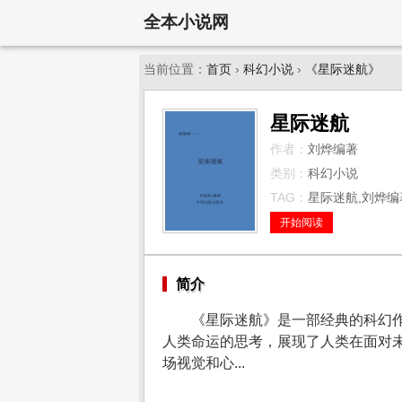
全本小说网
当前位置：
首页
›
科幻小说
›
《星际迷航》
星际迷航
作者：
刘烨编著
类别：
科幻小说
TAG：
星际迷航,刘烨编著
开始阅读
简介
《星际迷航》是一部经典的科幻
人类命运的思考，展现了人类在面对
场视觉和心...