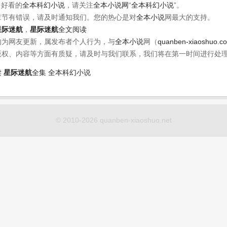
多好看的
全本科幻小说
，请关注
全本小说网
“
全本科幻小说
”。
章节有错误，请及时通知我们。您的热心是对
全本小说
网最大的支持。
星际迷航
，
星际迷航
全文阅读
均为网友更新，属发布者个人行为，与
全本小说
网（
quanben-xiaoshuo.c
版权、内容等方面有质疑，请及时与我们联系，我们将在第一时间进行处
读
星际迷航
全集
全本科幻小说
© 2010-2026 quanben-xiaoshuo.net