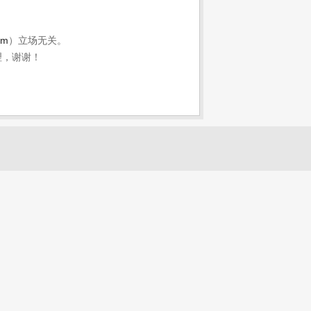
om
）立场无关。
理，谢谢！