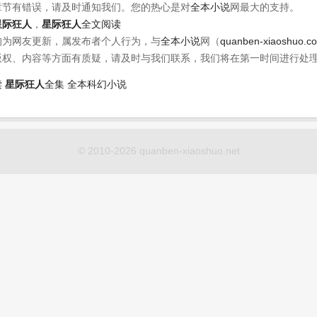
章节有错误，请及时通知我们。您的热心是对
全本小说
网最大的支持。
星际狂人
，
星际狂人
全文阅读
均为网友更新，属发布者个人行为，与
全本小说
网（
quanben-xiaoshuo.c
版权、内容等方面有质疑，请及时与我们联系，我们将在第一时间进行处
读
星际狂人
全集
全本科幻小说
© 2010-2026 quanben-xiaoshuo.net