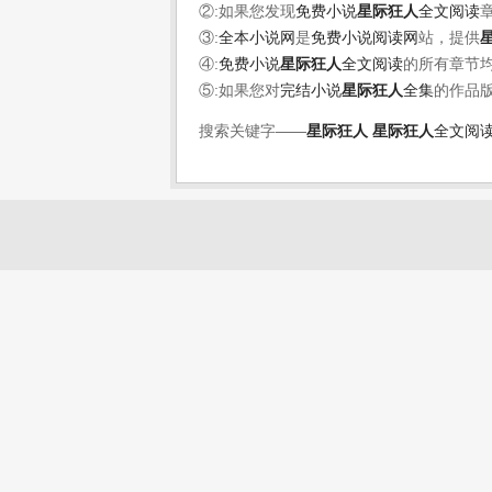
②:如果您发现
免费小说
星际狂人
全文阅读
③:
全本小说网
是
免费小说阅读网
站，提供
④:
免费小说
星际狂人
全文阅读
的所有章节
⑤:如果您对
完结小说
星际狂人
全集
的作品
搜索关键字——
星际狂人
星际狂人
全文阅