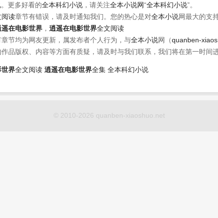
说
。更多好看的
全本科幻小说
，请关注
全本小说网
“
全本科幻小说
”。
文阅读
章节有错误，请及时通知我们。您的热心是对
全本小说
网最大的支
逍遥在电影世界
，
逍遥在电影世界
全文阅读
有章节均为网友更新，属发布者个人行为，与
全本小说
网（
quanben-xiao
的作品版权、内容等方面有质疑，请及时与我们联系，我们将在第一时间
影世界
全文阅读
逍遥在电影世界
全集
全本科幻小说
© 2010-2026 quanben-xiaoshuo.net