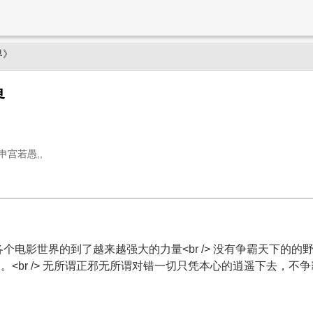
界》
界
申宫若愚,,
个电影世界的到了越来越强大的力量<br /> 没有争霸天下的的
。。<br /> 无所谓正邪无所谓对错一切只凭本心的逍遥下去，不争霸