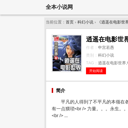
全本小说网
当前位置：
首页
›
科幻小说
›
《逍遥在电影世
逍遥在电影世
作者：
申宫若愚
类别：
科幻小说
TAG：
逍遥在电影世界,
开始阅读
简介
平凡的人得到了不平凡的本领在各
有一点猥琐<br /> 力量。。。永生。
<br /> ...