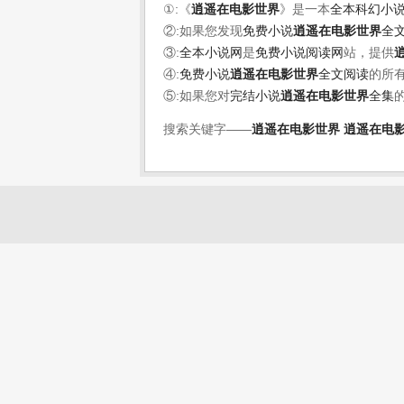
①:《
逍遥在电影世界
》是一本
全本科幻小
②:如果您发现
免费小说
逍遥在电影世界
全
③:
全本小说网
是
免费小说阅读网
站，提供
④:
免费小说
逍遥在电影世界
全文阅读
的所
⑤:如果您对
完结小说
逍遥在电影世界
全集
搜索关键字——
逍遥在电影世界
逍遥在电