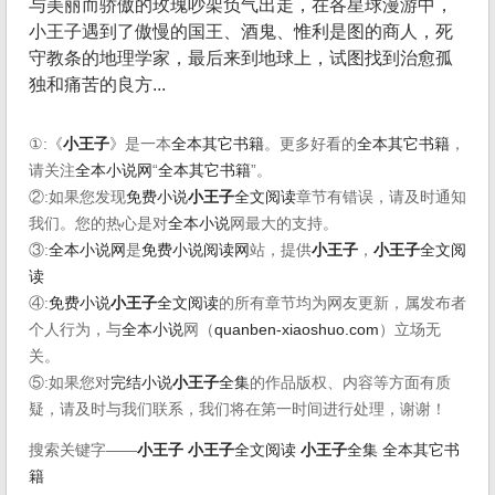
与美丽而骄傲的玫瑰吵架负气出走，在各星球漫游中，
小王子遇到了傲慢的国王、酒鬼、惟利是图的商人，死
守教条的地理学家，最后来到地球上，试图找到治愈孤
独和痛苦的良方...
①:《
小王子
》是一本
全本其它书籍
。更多好看的
全本其它书籍
，
请关注
全本小说网
“
全本其它书籍
”。
②:如果您发现
免费小说
小王子
全文阅读
章节有错误，请及时通知
我们。您的热心是对
全本小说
网最大的支持。
③:
全本小说网
是
免费小说阅读网
站，提供
小王子
，
小王子
全文阅
读
④:
免费小说
小王子
全文阅读
的所有章节均为网友更新，属发布者
个人行为，与
全本小说
网（
quanben-xiaoshuo.com
）立场无
关。
⑤:如果您对
完结小说
小王子
全集
的作品版权、内容等方面有质
疑，请及时与我们联系，我们将在第一时间进行处理，谢谢！
搜索关键字——
小王子
小王子
全文阅读
小王子
全集
全本其它书
籍