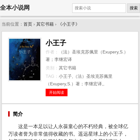
全本小说网
搜索
当前位置：
首页
›
其它书籍
›
《小王子》
小王子
作者：
（法）圣埃克苏佩里（Exupery,S.）
著；李继宏译
类别：
其它书籍
TAG：
小王子,（法）圣埃克苏佩里
（Exupery,S.）著；李继宏译,,
开始阅读
简介
这是一本足以让人永葆童心的不朽经典，被全球亿
万读者誉为非常值得收藏的书。遥远星球上的小王子，