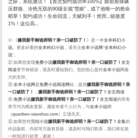
之际，系统激活！【首次契约成功率100%】眼前那抹碾
压群狼、冷艳无双的90级女诡“雪姬”，成了他唯一的救命
稻草！契约成功！生命回流，天赋到手！然而...链接度
1%！这位高...
①:《
嫌我新手御诡师弱？亲一口破防了！
》是一本
全本科幻小
说
。更多好看的
全本科幻小说
，请关注
全本小说网
“
全本科幻小
说
”。
②:如果您发现
免费小说
嫌我新手御诡师弱？亲一口破防了！
全文
阅读
章节有错误，请及时通知我们。您的热心是对
全本小说
网最
大的支持。
③:
全本小说网
是
免费小说阅读网
站，提供
嫌我新手御诡师弱？亲
一口破防了！
，
嫌我新手御诡师弱？亲一口破防了！
全文阅读
④:
免费小说
嫌我新手御诡师弱？亲一口破防了！
全文阅读
的所有
章节均为网友更新，属发布者个人行为，与
全本小说
网
（
quanben-xiaoshuo.com
）立场无关。
⑤:如果您对
完结小说
嫌我新手御诡师弱？亲一口破防了！
全集
的
作品版权、内容等方面有质疑，请及时与我们联系，我们将在第
一时间进行处理，谢谢！