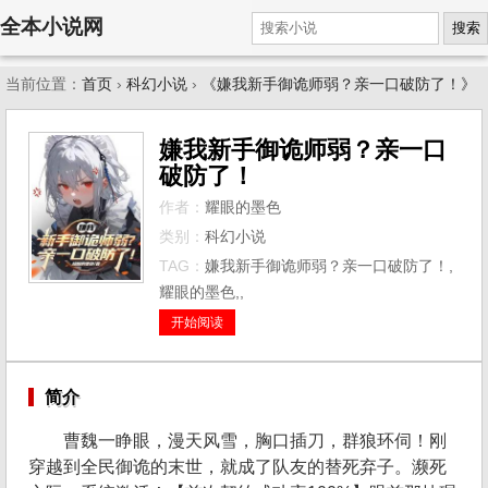
全本小说网
搜索
当前位置：
首页
›
科幻小说
›
《嫌我新手御诡师弱？亲一口破防了！》
嫌我新手御诡师弱？亲一口
破防了！
作者：
耀眼的墨色
类别：
科幻小说
TAG：
嫌我新手御诡师弱？亲一口破防了！,
耀眼的墨色,,
开始阅读
简介
曹魏一睁眼，漫天风雪，胸口插刀，群狼环伺！刚
穿越到全民御诡的末世，就成了队友的替死弃子。濒死