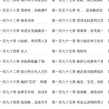
一百五十四章 我不在乎你更加恨我
第一百五十五章 辰帆，我们离婚吧！
外婆和我之间选一个呢？
一百五十八章 我肯给，你敢要吗？
第一百五十九章 你......是辰帆的女儿
.
一百六十二章 根本没有
第一百六十三章 澄清夫妇是同父异母
点钱值了！
一百六十六章 你进去见她最后一面吧！
第一百六十七章 唐慕青，你无能！
好吗？
一百七十章 小姑娘，有些男人是不能碰的！
第一百七十一章 唐小姐在米兰街头飙车，
对？
一百七十四章 女人
第一百七十五章 我给你
数......
一百七十八章 你如果能赢了我，今晚，任凭你处置......
第一百七十九章 嫉妒心也要有个度
一百八十二章 陆少和少夫人已经和好了？
第一百八十三章 她还是没能将陆辰帆
一百八十六章 她的“宝贝”，刺痛了他
第一百八十七章 她说：宝贝，别闹.....
一百九十章 如果五年前，你没有醒过来，也挺好
第一百九十一章 陆辰帆，谁给你的脸
意书，签了吧
一百九十四章 陆辰帆，连老天爷，都不准备给你机会
第一百九十五章 和这么深情的男人相