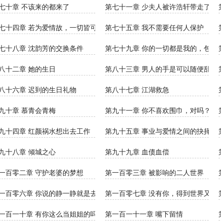
七十章 不该来的都来了
第七十一章 少夫人被许浩轩带走了！
.....
七十四章 若为爱情故，一切皆可抛！
第七十五章 我不需要任何人保护
七十八章 沈韵芳的交换条件
第七十九章 你的一切都是我的，包括
八十二章 她的生日
第八十三章 男人的手是可以随便乱抓
孙
八十六章 迟到的生日礼物
第八十七章 江湖救急
九十章 慕青会青梅
第九十一章 你不喜欢围巾，对吗？
九十四章 红颜祸水想出去工作
第九十五章 事业与爱情之间的抉择
九十八章 倾城之心
第九十九章 血债血偿
一百零二章 守护老婆的梦想
第一百零三章 被影响的二人世界
？
一百零六章 你说的静一静就是去跟许浩轩喝酒？
第一百零七章 没有你，得到世界又如
一百一十章 有你这么当姐姐的吗？
第一百一十一章 嘴下留情