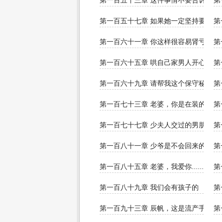
第一百五十三章 这件事情不要告诉辰帆
第
第一百五十七章 如果她一定坚持要你在
第
第一百六十一章 你这样很容易肾亏的.....
第
第一百六十五章 哄自己家男人开心，花
第
第一百六十九章 请帮我这个保守秘密，
第
第一百七十三章 老婆，你是在装的对不
第
第一百七十七章 少夫人交过的男朋友，数不胜
第
第一百八十一章 少爷是不会回来的
第
第一百八十五章 老婆，我爱你......
第
第一百八十九章 我们会有孩子的
第
第一百九十三章 辰帆，这是流产手术同
第