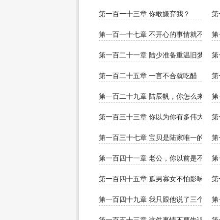
第一百一十三章 你敢嫌弃我？
第
第一百一十七章 不开心的事情就不让老
第
第一百二十一章 陆少准备重温旧梦？
第
第一百二十五章 一言不合就吃醋
第
第一百二十九章 陆辰帆，你怎么来了？
第
第一百三十三章 你以为你有多伟大
第
第一百三十七章 宝贝是陆家唯一的希望
第
第一百四十一章 老公，你以前是不是很
第
第一百四十五章 孤男寡女不怕影响女孩
第
第一百四十九章 我只跟他说了三个字
第