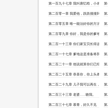
第一百九十七章 我叫唐忆晗，小名小糖
第
第二百零一章 我爱他，跌跌撞撞到绝望
第
第二百零五章 唯一能治好你的方法，就
第
第二百零九章 你好，我是你的爹地，我
第
第二百一十三章 你们家宝贝长得这么可
第
第二百一十七章 爹地这是准备将我公诸
第
第二百二十一章 他说就算你们已经离婚
第
第二百二十五章 恭喜你，你上头条了
第
第二百二十九章 儿子我可以再生，基因
第
第二百三十三章 老婆......吻我。
第
第二百三十七章 慕青，好久不见
第