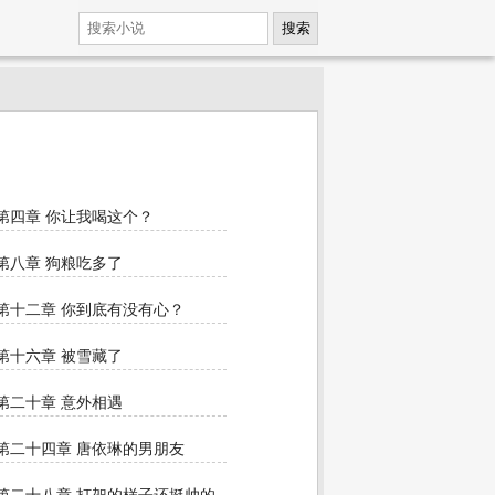
搜索
第四章 你让我喝这个？
第八章 狗粮吃多了
第十二章 你到底有没有心？
第十六章 被雪藏了
第二十章 意外相遇
第二十四章 唐依琳的男朋友