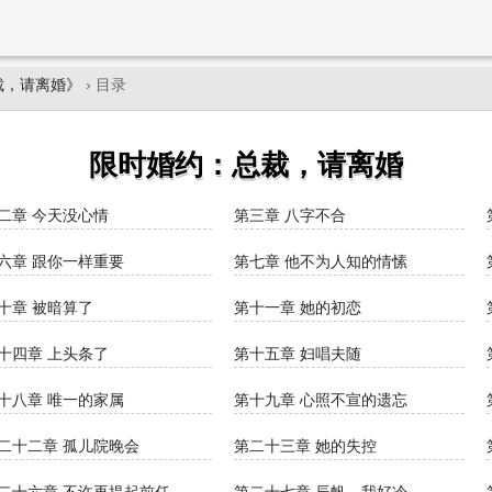
裁，请离婚》
› 目录
限时婚约：总裁，请离婚
二章 今天没心情
第三章 八字不合
六章 跟你一样重要
第七章 他不为人知的情愫
十章 被暗算了
第十一章 她的初恋
十四章 上头条了
第十五章 妇唱夫随
十八章 唯一的家属
第十九章 心照不宣的遗忘
二十二章 孤儿院晚会
第二十三章 她的失控