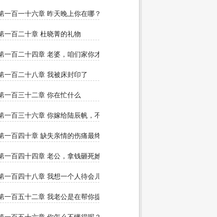
第一百一十六章 昨天晚上你在哪？
第一百二十章 杜晓菁的礼物
的？
第一百二十四章 老婆，咱们家你才是皇帝
第一百二十八章 我被床封印了
第一百三十二章 你在忙什么
第一百三十六章 你嫁给陆辰帆，不是因为爱情，对不对？
走火
第一百四十章 缺失亲情的伤痛最终会有爱情来渐渐抚平
第一百四十四章 老公，拿钱砸死她
第一百四十八章 我想一个人待会儿
肉吃
第一百五十二章 我老公是在帮你提高生活质量