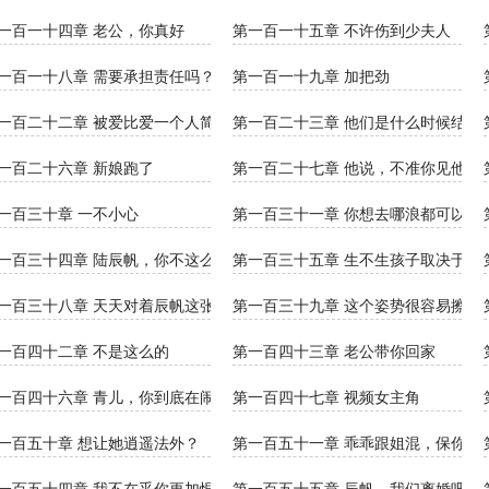
一百一十四章 老公，你真好
第一百一十五章 不许伤到少夫人
婆跟着一起难过了
一百一十八章 需要承担责任吗？
第一百一十九章 加把劲
一百二十二章 被爱比爱一个人简单多了
第一百二十三章 他们是什么时候结婚
一百二十六章 新娘跑了
第一百二十七章 他说，不准你见他
一百三十章 一不小心
第一百三十一章 你想去哪浪都可以
一百三十四章 陆辰帆，你不这么粘人会死吗？
第一百三十五章 生不生孩子取决于我
一百三十八章 天天对着辰帆这张脸，看腻了
第一百三十九章 这个姿势很容易擦枪
孤单？
一百四十二章 不是这么的
第一百四十三章 老公带你回家
子名声？
一百四十六章 青儿，你到底在闹什么？
第一百四十七章 视频女主角
一百五十章 想让她逍遥法外？
第一百五十一章 乖乖跟姐混，保你有