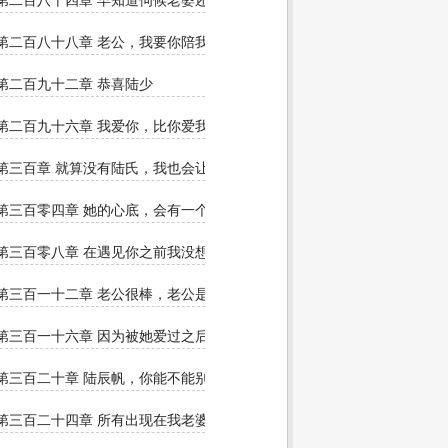
达你爱我的方式
第二百八十四章 早知道伺候老婆还有工资拿，我还在公司那么拼命干嘛
，在我面前树立禁欲系霸道总裁的形象
第二百八十八章 老公，我要你陪我睡，你不许去陪果果......
陆太太，我儿子的母亲
第二百九十二章 恭喜陆少
这里
第二百九十六章 我爱你，比你爱我要早得多，早到让你觉得不可思议
我不开心了......
第三百章 就算没有陆氏，我也会让你们过上最好的生活
.....
第三百零四章 她的心底，会有一个角落是留给沁园的，而许浩轩，永远
我就永远都是你老婆
第三百零八章 在遇见你之前我没想过要结婚，这么多年我没后悔娶了你
告着此刻的不悦
第三百一十二章 老公很棒，老公是全天下最棒的男人，我爱老公！
的时候，少夫人也是不爱您的
第三百一十六章 因为被她爱过之后，我就再也没有办法忍受她不爱我，所以，要
第三百二十章 陆辰帆，你能不能别把我女儿带坏
第三百二十四章 所有出现在我老婆身边的男人，都要一一歼灭，绝不留情