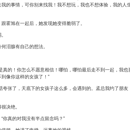
关我的事情，可你别来找我！我不想玩，我也不想体验，我的人
，跟霍旭在一起后，她发现她变得脆弱了。
弱。
奈何泪腺有自己的想法。
情是真的！你怎么不愿意相信！哪怕，哪怕最后走不到一起，我也
到像你这样的女孩了！”
这话夸张了，天底下的女孩子这么多，会遇到的。孟总我约了朋友
得很决绝。
“你真的对我没有半点留念吗？”