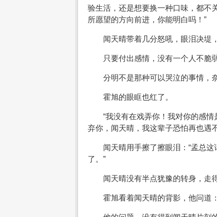
验生活，还是想要换一种口味，都不
所愿望的方向前进，你能明白吗！”
闻天晴带着几分怒吼，眼泪决堤
只要付出感情，没有一个人不脆
分明不是那种可以哭泣的事情，
霍旭的眼眶也红了。
“我没有在戏弄你！我对你的感
弃你，闻天晴，我这辈子恐怕再也遇不
闻天晴用手擦了擦眼泪：“孟总
了。”
闻天晴没有半点犹豫的转身，走
霍旭看着闻天晴的背影，他问道：