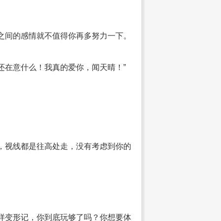
之间的感情就不值得你再多努力一下。
还在意什么！我真的爱你，闻天晴！”
，视线都是往高处走，没有考虑到你的
样变形记，你到底玩够了吗？你想要体