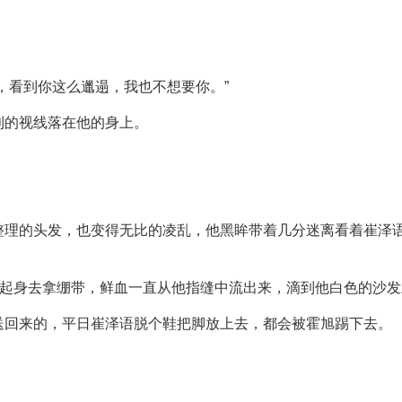
，看到你这么邋遢，我也不想要你。”
利的视线落在他的身上。
整理的头发，也变得无比的凌乱，他黑眸带着几分迷离看着崔泽
语起身去拿绷带，鲜血一直从他指缝中流出来，滴到他白色的沙发
送回来的，平日崔泽语脱个鞋把脚放上去，都会被霍旭踢下去。
。