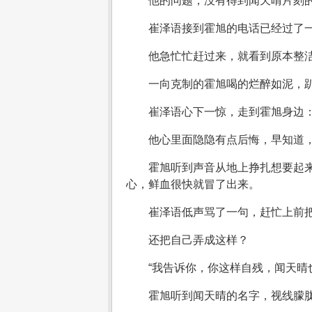
他的问题，没有得到闻天晴片刻
崔泽语接到霍旭的电话已经过了
他急忙忙赶过来，就看到原本整
一向克制的霍旭喝的烂醉如泥，
崔泽语心下一惊，走到霍旭身边：
他心里面隐隐有点后悔，早知道
霍旭听到声音从地上挣扎想要起
心，鲜血很快就冒了出来。
崔泽语低声骂了一句，赶忙上前把
还把自己弄成这样？
“我告诉你，你这样自残，闻天晴
霍旭听到闻天晴的名字，视线朦胧