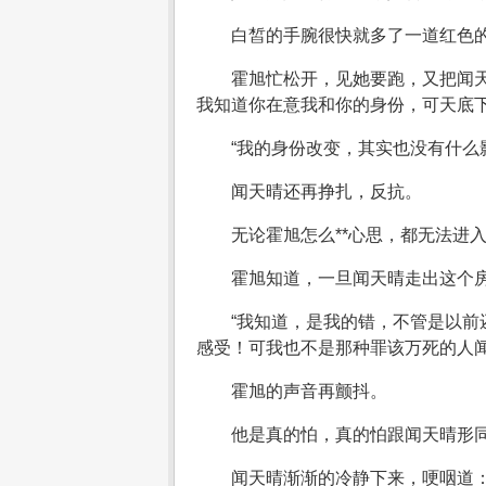
白皙的手腕很快就多了一道红色
霍旭忙松开，见她要跑，又把闻
我知道你在意我和你的身份，可天底下
“我的身份改变，其实也没有什么
闻天晴还再挣扎，反抗。
无论霍旭怎么**心思，都无法进
霍旭知道，一旦闻天晴走出这个
“我知道，是我的错，不管是以
感受！可我也不是那种罪该万死的人闻
霍旭的声音再颤抖。
他是真的怕，真的怕跟闻天晴形
闻天晴渐渐的冷静下来，哽咽道