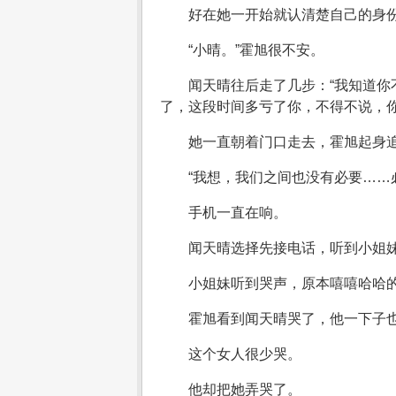
好在她一开始就认清楚自己的身
“小晴。”霍旭很不安。
闻天晴往后走了几步：“我知道
了，这段时间多亏了你，不得不说，
她一直朝着门口走去，霍旭起身
“我想，我们之间也没有必要……
手机一直在响。
闻天晴选择先接电话，听到小姐
小姐妹听到哭声，原本嘻嘻哈哈的
霍旭看到闻天晴哭了，他一下子
这个女人很少哭。
他却把她弄哭了。