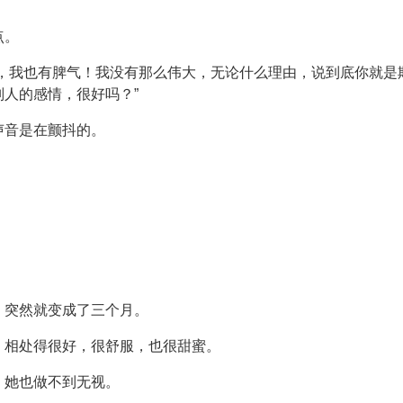
点。
人，我也有脾气！我没有那么伟大，无论什么理由，说到底你就是
人的感情，很好吗？”
声音是在颤抖的。
，突然就变成了三个月。
，相处得很好，很舒服，也很甜蜜。
，她也做不到无视。