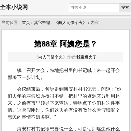
全本小说网
搜索
当前位置：
首页
›
其它书籍
›
《向人间借个火》
› 内容
第88章 阿姨您是？
《
向人间借个火
》
作者:
我宝爆火了
镇上召开大会，特地把村里的书记喊上来一起开会
部署下一步计划。
会议结束后，领导走到海安村村书记旁，问道：“你
们去年的寒假班办得很不错，把村里的资源充分利用起
来，之前有市里领导下来查访，特地点了你们村这件事
情。这暑假刚过，你们这边的有没有做什么暑假班呢？
惠民的事情不嫌多啊。”
海安村村书记很想要说什么，可是话到嘴边他什么