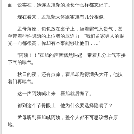
面，说实在，她连孟旭尧的脸长什么样都忘记了。
现在看来，孟旭尧大体跟霍旭有几分相似。
孟母落座，包包放在桌子上，坐着霸气又贵气，甚
至带着些许隐隐的上位者的压迫力：“我们孟家男人的眼
光一向都很高，你却有本事能够让他们……”
“阿姨！！”霍旭的声音猛然响起，带着几分上气不接
下气的喘气。
秋日的夜，还有点凉，霍旭却跑得满头大汗，他扶
着门再喘气。
这一声阿姨喊出来，霍旭就后悔了。
都到这个节骨眼上，他为什么要选择隐瞒了？
孟母听到霍旭喊阿姨，整个人都不可思议愣在原
地。