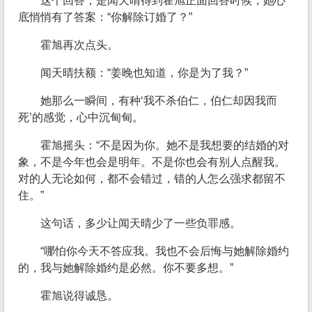
这个回答，是闻天晴得到霍旭正面回答时候，她心
底悄悄有了答案：“你解除订婚了？”
霍旭再次点头。
闻天晴扶额：“姜晚也知道，你是为了我？”
她那么一瞬间，有种‘我不杀伯仁，伯仁却因我而
死’的感觉，心中沉甸甸。
霍旭摇头：“不是因为你。她不是我想要的结婚的对
象，不是今年也会是明年。不是你也会有别人点醒我。
对的人无论如何，都不会错过，错的人怎么强求都留不
住。”
这句话，多少让闻天晴少了一些负罪感。
“哪怕你今天不答应我。我也不会后悔与她解除婚约
的，我与她解除婚约是必然。你不要多想。”
霍旭说得诚恳。