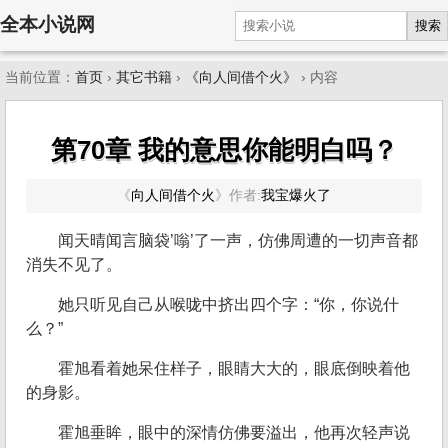
全本小说网
搜索
当前位置：
首页
›
其它书籍
›
《向人间借个火》
› 内容
第70章 我的意思你能明白吗？
《
向人间借个火
》
作者:
我宝爆火了
闻天晴闻言脑袋’嗡’了一声，仿佛周遭的一切声音都
消失不见了。
她只听见自己从喉咙中挤出四个字：“你，你说什
么？”
霍旭看着她呆住样子，眼睛大大的，眼底倒映着他
的身影。
霍旭垂眸，眼中的深情仿佛要溢出，他再次轻声说