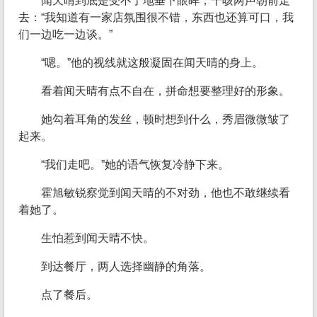
闻天晴到底是受不了地垂下眼眸，干咳两声朝前走
去：“我知道有一家店氛围很不错，东西也还算可口，我
们一边吃一边谈。”
“嗯。”他的视线就这般凝固在闻天晴的身上。
看着闻天晴有点不自在，拼命想要整理好的形象。
她勾着耳角的发丝，顿时想到什么，秀眉微微皱了
起来。
“我们走吧。”她的语气恢复冷静下来。
霍旭敏锐察觉到闻天晴的不对劲，他也不敢继续看
着她了。
生怕惹到闻天晴不快。
到达餐厅，两人选择幽静的角落。
点了餐后。