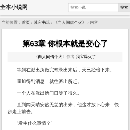
全本小说网
搜索
当前位置：
首页
›
其它书籍
›
《向人间借个火》
› 内容
第63章 你根本就是变心了
《
向人间借个火
》
作者:
我宝爆火了
等到在派出所做完笔录出来后，天已经暗下来。
霍旭得到消息，就往派出所赶。
一个人在派出所门口等了很久。
直到闻天晴安然无恙的出来，他这才放下心来，快
步走上前去。
“发生什么事情？”