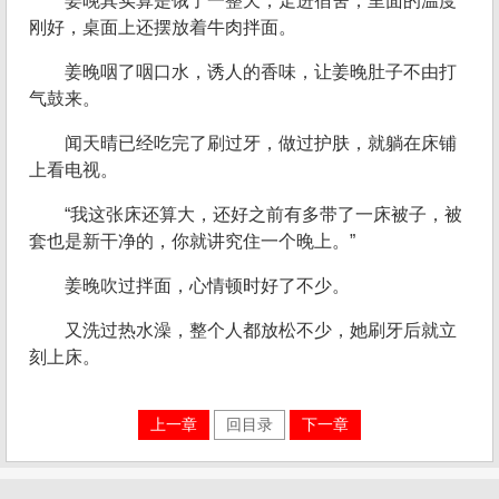
姜晚其实算是饿了一整天，走进宿舍，里面的温度
刚好，桌面上还摆放着牛肉拌面。
姜晚咽了咽口水，诱人的香味，让姜晚肚子不由打
气鼓来。
闻天晴已经吃完了刷过牙，做过护肤，就躺在床铺
上看电视。
“我这张床还算大，还好之前有多带了一床被子，被
套也是新干净的，你就讲究住一个晚上。”
姜晚吹过拌面，心情顿时好了不少。
又洗过热水澡，整个人都放松不少，她刷牙后就立
刻上床。
上一章
回目录
下一章