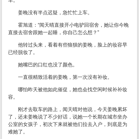
车。”
姜晚没有半点迟疑，急忙忙上车。
霍旭道：“闻天晴直接开小电驴回宿舍，她让你今晚
直接去宿舍跟她一起睡，你自己怎么想？”
他转过头来，看着有些狼狈的姜晚，脸上的妆容早
已经脱妆了。
她嘴巴的口红也没了颜色。
一直很精致活着的姜晚，第一次没有补妆。
哪怕昨天被他如此催促，她也会找空闲时候补补妆
容。
刚才去取车的路上，闻天晴对他说，今天姜晚累坏
了，还未姜晚说了不少好话，说她一个长期在城市坐办
公室的女孩子，初次下来就被他们拉去入户，到底是为
难她了。