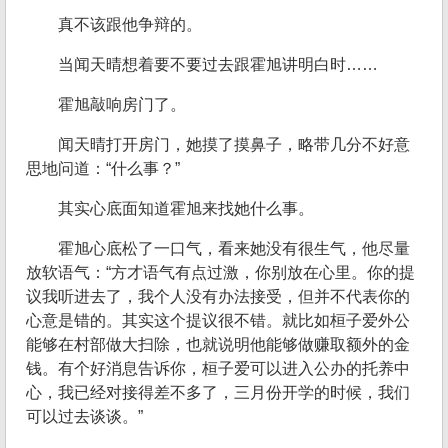
真不该跟他争辩的。
当闻天晴想着要不要过去跟霍旭讲明白时……
霍旭敲响房门了。
闻天晴打开房门，她摸了摸鼻子，略带几分不好意
思地问道：“什么事？”
其实心底面知道霍旭来找她什么事。
霍旭心底松了一口气，看来她没有很生气，他尽量
放软语气：“方才语气有点过激，你别放在心里。你的提
议我听进去了，我个人没有办法接受，但并不代表你的
心意是错的。其实这个提议很不错。就比如桓子爱外公
能够在村部做大扫除，也就说明他能够做赚取额外的金
钱。有个好消息告诉你，桓子爱可以进入公办的托养中
心，我已经对接得差不多了，三月份开学的时候，我们
可以过去谈谈。”