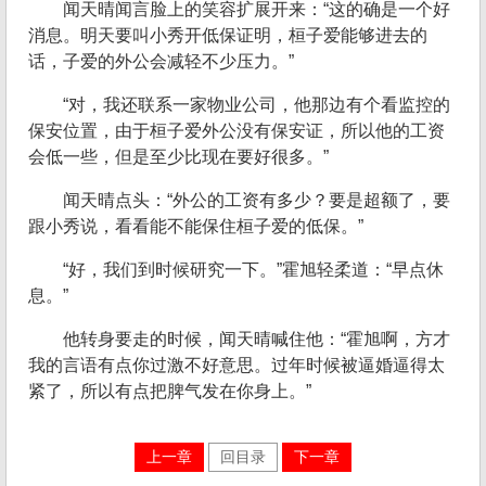
闻天晴闻言脸上的笑容扩展开来：“这的确是一个好
消息。明天要叫小秀开低保证明，桓子爱能够进去的
话，子爱的外公会减轻不少压力。”
“对，我还联系一家物业公司，他那边有个看监控的
保安位置，由于桓子爱外公没有保安证，所以他的工资
会低一些，但是至少比现在要好很多。”
闻天晴点头：“外公的工资有多少？要是超额了，要
跟小秀说，看看能不能保住桓子爱的低保。”
“好，我们到时候研究一下。”霍旭轻柔道：“早点休
息。”
他转身要走的时候，闻天晴喊住他：“霍旭啊，方才
我的言语有点你过激不好意思。过年时候被逼婚逼得太
紧了，所以有点把脾气发在你身上。”
上一章
回目录
下一章