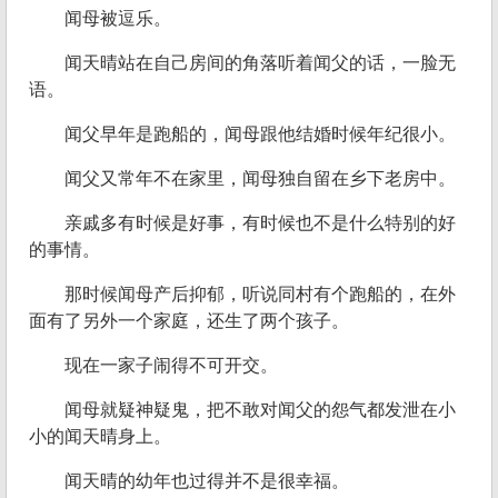
闻母被逗乐。
闻天晴站在自己房间的角落听着闻父的话，一脸无
语。
闻父早年是跑船的，闻母跟他结婚时候年纪很小。
闻父又常年不在家里，闻母独自留在乡下老房中。
亲戚多有时候是好事，有时候也不是什么特别的好
的事情。
那时候闻母产后抑郁，听说同村有个跑船的，在外
面有了另外一个家庭，还生了两个孩子。
现在一家子闹得不可开交。
闻母就疑神疑鬼，把不敢对闻父的怨气都发泄在小
小的闻天晴身上。
闻天晴的幼年也过得并不是很幸福。