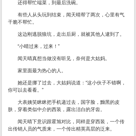
还得帮忙端菜，到最后洗碗。
有些人从头玩到结束，闻天晴帮了两次，心里有气
干脆不帮忙。
这边刚逃脱狼坑，走出后厨，就被其他人逮到了。
“小晴过来，过来！”
闻天晴真想当做没有听见，奈何是大姑妈。
家里面最为热心的人。
她还是挪了过去，大姑妈说道：“这小伙子不错啊，
你可以去看看。”
大表姨笑眯眯把手机递过去，国字脸，黝黑的皮
肤，穿着类似中介的西装，露出洁白的牙齿。
闻天晴下意识跟霍旭对比，同样是穿西装，一个传
出传销人员的气质来，一个传出精英高层的泛来。