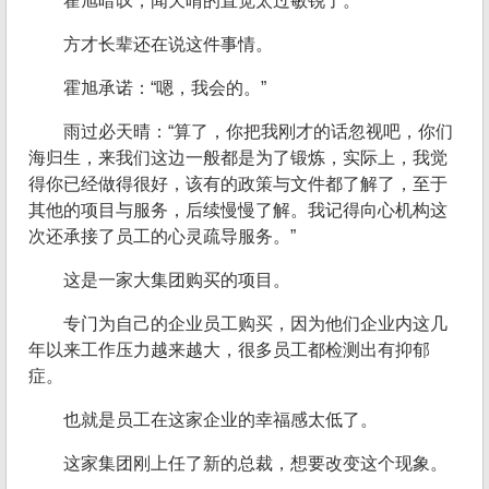
霍旭暗叹，闻天晴的直觉太过敏锐了。
方才长辈还在说这件事情。
霍旭承诺：“嗯，我会的。”
雨过必天晴：“算了，你把我刚才的话忽视吧，你们
海归生，来我们这边一般都是为了锻炼，实际上，我觉
得你已经做得很好，该有的政策与文件都了解了，至于
其他的项目与服务，后续慢慢了解。我记得向心机构这
次还承接了员工的心灵疏导服务。”
这是一家大集团购买的项目。
专门为自己的企业员工购买，因为他们企业内这几
年以来工作压力越来越大，很多员工都检测出有抑郁
症。
也就是员工在这家企业的幸福感太低了。
这家集团刚上任了新的总裁，想要改变这个现象。