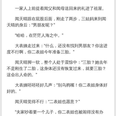
一家人上前提着闻父和闻母送回来的礼进了祖屋。
闻天晴跟在屁股后面，刚走了两步，三姑妈来到闻
天晴的身后：“男朋友呢？”
“哈哈，在茫茫人海之中。”
大表姨走过来：“什么，还没有找到男朋友？你这进
度不行啊，你二表姐今年准备三胎。”
闻天晴脚一软，整个人处于震惊中：“三胎？她去年
不是刚生了二胎，这身体还没有恢复过来，就要三胎？
这会出人命的。”
大表姨呸呸呸好几声：“别乌鸦嘴！你二表姐身体好
好的。”
闻天晴觉得不行：“二表姐也愿意？”
“夫家吵着要一个儿子，你二表姐也被闹得没有办