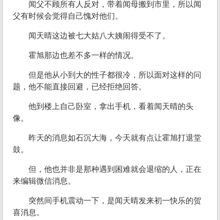
闻父不顾所有人反对，带着闻母搬到市里，所以闻
父有时候会觉得自己愧对他们。
闻天晴这边被七大姑八大姨闹得受不了。
霍旭那边也差不多一样的情况。
但是他从小到大的性子都很冷，所以面对这样的问
题，他不能直接回避，已经拒绝回答。
他到楼上自己卧室，拿出手机，看着闻天晴的头
像。
昨天的消息如石沉大海，今天就有点让霍旭打退堂
鼓。
但，他也并非是那种遇到困难就会退缩的人，正在
来编辑微信消息。
突然间手机震动一下，是闻天晴发来初一快乐的贺
喜消息。