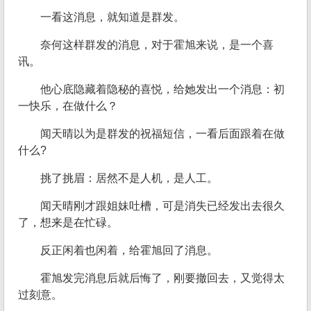
一看这消息，就知道是群发。
奈何这样群发的消息，对于霍旭来说，是一个喜
讯。
他心底隐藏着隐秘的喜悦，给她发出一个消息：初
一快乐，在做什么？
闻天晴以为是群发的祝福短信，一看后面跟着在做
什么?
挑了挑眉：居然不是人机，是人工。
闻天晴刚才跟姐妹吐槽，可是消失已经发出去很久
了，想来是在忙碌。
反正闲着也闲着，给霍旭回了消息。
霍旭发完消息后就后悔了，刚要撤回去，又觉得太
过刻意。