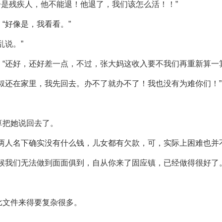
头子是残疾人，他不能退！他退了，我们该怎么活！！”
“好像是，我看看。”
乱说。”
“还好，还好差一点，不过，张大妈这收入要不我们再重新算一算
叔还在家里，我先回去。办不了就办不了！我也没有为难你们！”
算把她说回去了。
两人名下确实没有什么钱，儿女都有欠款，可，实际上困难也并
候我们无法做到面面俱到，自从你来了固应镇，已经做得很好了。
比文件来得要复杂很多。