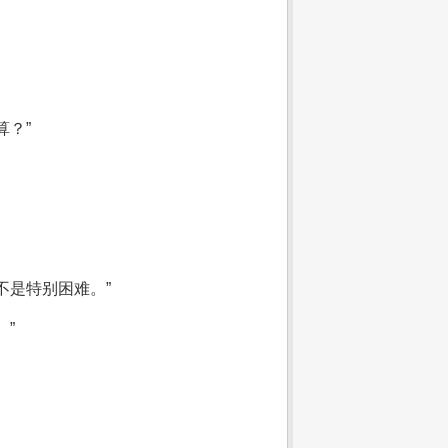
？”
不是特别困难。”
”