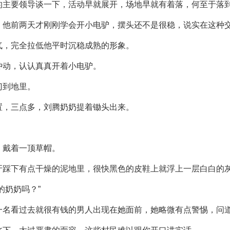
的主要领导谈一下，活动早就展开，场地早就有着落，何至于落
，他前两天才刚刚学会开小电驴，摆头还不是很稳，说实在这种
气，完全拉低他平时沉稳成熟的形象。
冲动，认认真真开着小电驴。
门到地里。
置，三点多，刘腾奶奶提着锄头出来。
，戴着一顶草帽。
牙踩下有点干燥的泥地里，很快黑色的皮鞋上就浮上一层白白的
的奶奶吗？”
名看过去就很有钱的男人出现在她面前，她略微有点警惕，问道