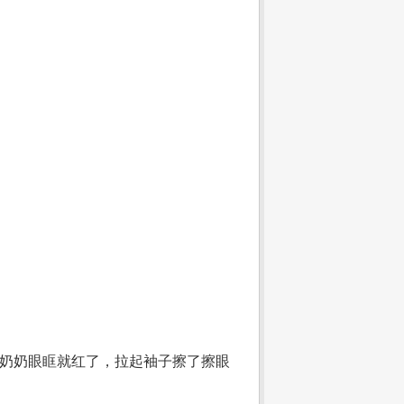
腾奶奶眼眶就红了，拉起袖子擦了擦眼