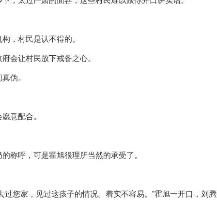
乡下，太过严肃的面容，这些村民难以跟你开口讲实话。
机构，村民是认不得的。
政府会让村民放下戒备之心。
问真伪。
会愿意配合。
奶的称呼，可是霍旭很理所当然的承受了。
。
去过您家，见过这孩子的情况。着实不容易。”霍旭一开口，刘