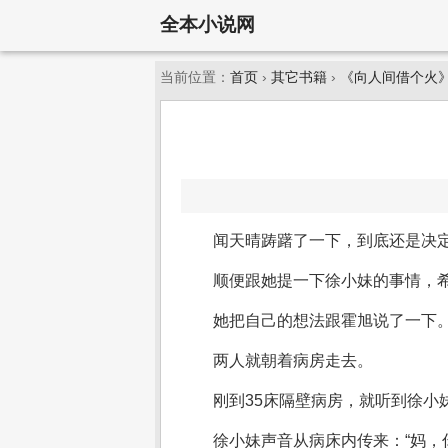
全本小说网
当前位置：
首页
›
其它书籍
›
《向人间借个火
闻天晴踌躇了一下，到底还是决
顺便跟她提一下徐小妹的事情，
她把自己的想法跟霍旭说了一下
两人就朝着病房走去。
刚到35床隔壁病房，就听到徐小
徐小妹声音从病床内传来：“妈