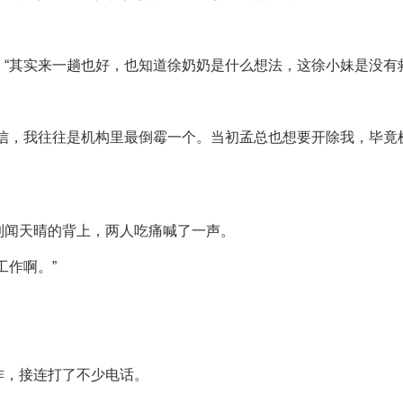
“其实来一趟也好，也知道徐奶奶是什么想法，这徐小妹是没有
不信，我往往是机构里最倒霉一个。当初孟总也想要开除我，毕竟
到闻天晴的背上，两人吃痛喊了一声。
工作啊。”
作，接连打了不少电话。