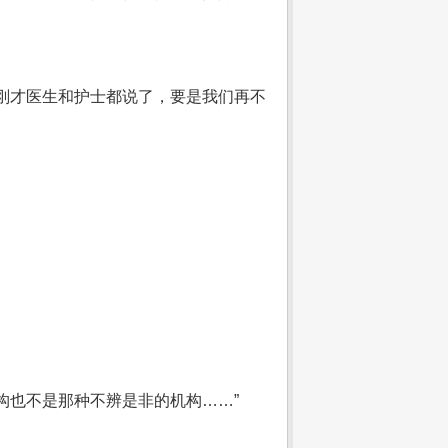
刚才医生和护士都说了，要是我们再不
构也不是那种不辨是非的机构……”