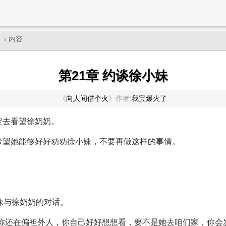
》
› 内容
第21章 约谈徐小妹
《
向人间借个火
》
作者:
我宝爆火了
定去看望徐奶奶。
希望她能够好好劝劝徐小妹，不要再做这样的事情。
。
妹与徐奶奶的对话。
，你还在偏袒外人，你自己好好想想看，要不是她去咱们家，你会