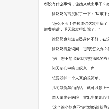
都没有什么事情，偏她来就出事了？她
徐奶奶闻言沉默了一下：“应该不
“怎么不会！你知道你这次生病
缴费的话，明天您就得出院了。”
徐奶奶也知道自己身体不好，在
徐奶奶着急询问：“那该怎么办？
“妈，您不想出院就按照我说的办
闻天晴心中暗自叹息一声。
想要毁掉一个人真的很简单。
几句颠倒黑白的话，就可以赖上
闻天晴离开医院，霍旭生怕她心情
“这个徐小妹也不怕把她妈给折腾