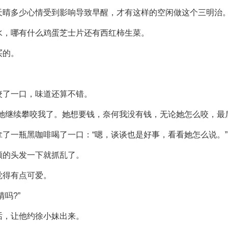
天晴多少心情受到影响导致早醒，才有这样的空闲做这个三明治
水，哪有什么鸡蛋芝士片还有西红柿生菜。
买的。
咬了一口，味道还算不错。
她继续攀咬我了。她想要钱，奈何我没有钱，无论她怎么咬，最
了一瓶黑咖啡喝了一口：“嗯，谈谈也是好事，看看她怎么说。”
顺的头发一下就抓乱了。
觉得有点可爱。
吗?”
话，让他约徐小妹出来。