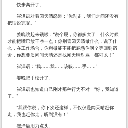
快步离开了。
崔泽语对着闻天晴怒道：“你别走，我们之间还没有
把话说完呢。”
姜晚跳起来锁喉：“说个屁，你都多大了，什么时候
才能把嘴巴放干净一点！你别管闻天晴做什么，说了什
么，在工作场合，你稍微能不能把屁憋住啊？等回到宿
舍，你想要质问闻天晴还是找闻天晴对骂，都可以！”
崔泽语：“我……我……咳咳……手……”
姜晚把手松开了。
崔泽语也知道自己刚才那种行为不对，“好，我知道
了。”
“我跟你说，你下次还这样，不仅仅是闻天晴赶你
走，我也赶你走，听到没有！”
崔泽语用力点头。