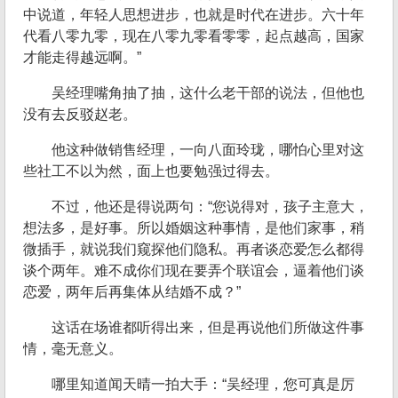
中说道，年轻人思想进步，也就是时代在进步。六十年
代看八零九零，现在八零九零看零零，起点越高，国家
才能走得越远啊。”
吴经理嘴角抽了抽，这什么老干部的说法，但他也
没有去反驳赵老。
他这种做销售经理，一向八面玲珑，哪怕心里对这
些社工不以为然，面上也要勉强过得去。
不过，他还是得说两句：“您说得对，孩子主意大，
想法多，是好事。所以婚姻这种事情，是他们家事，稍
微插手，就说我们窥探他们隐私。再者谈恋爱怎么都得
谈个两年。难不成你们现在要弄个联谊会，逼着他们谈
恋爱，两年后再集体从结婚不成？”
这话在场谁都听得出来，但是再说他们所做这件事
情，毫无意义。
哪里知道闻天晴一拍大手：“吴经理，您可真是厉