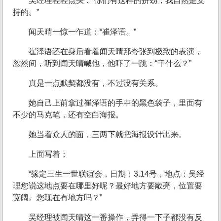
吴经理轻轻点头：“你们有这样的拼劲，我自然是支
持的。”
闻天晴一惊一乍道：“崔泽语。”
崔泽语还在身后看着闻天晴那夸张到极致的表演，
忽然间，听到闻天晴喊他，他吓了一跳：“干什么？”
真是一点默契都没有，不过没有关系。
她自己上前拿过崔泽语的手中的黑色袋子，里面有
不少的马克笔，还有空白海报。
她当着众人的面，三两下就把海报设计出来。
上面写着：
“缘定三生一世联谊会，日期：3.14号，地点：吴经
理您说这地点要在哪里好呢？最好地方要敞亮，位置要
宽阔。您现在有地方吗？”
吴经理被闻天晴这一番操作，弄得一下子都没有反