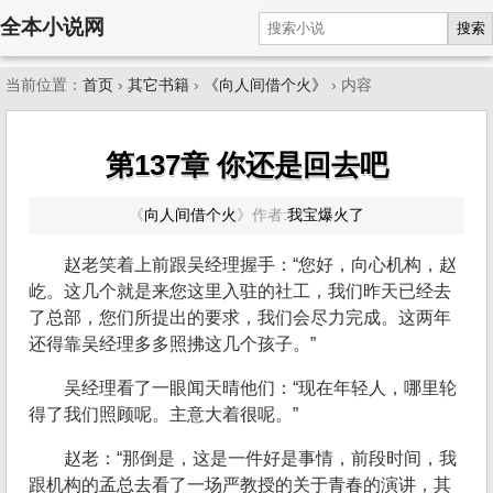
全本小说网
搜索
当前位置：
首页
›
其它书籍
›
《向人间借个火》
› 内容
第137章 你还是回去吧
《
向人间借个火
》
作者:
我宝爆火了
赵老笑着上前跟吴经理握手：“您好，向心机构，赵
屹。这几个就是来您这里入驻的社工，我们昨天已经去
了总部，您们所提出的要求，我们会尽力完成。这两年
还得靠吴经理多多照拂这几个孩子。”
吴经理看了一眼闻天晴他们：“现在年轻人，哪里轮
得了我们照顾呢。主意大着很呢。”
赵老：“那倒是，这是一件好是事情，前段时间，我
跟机构的孟总去看了一场严教授的关于青春的演讲，其