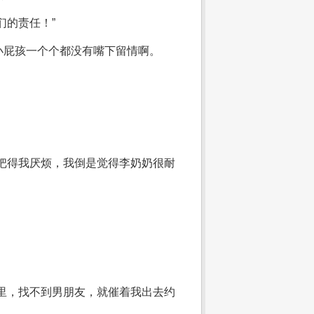
们的责任！”
小屁孩一个个都没有嘴下留情啊。
把得我厌烦，我倒是觉得李奶奶很耐
里，找不到男朋友，就催着我出去约