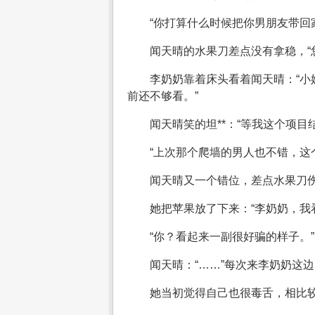
“你打算什么时候把你男朋友带回
闻天晴的水果刀差点没有拿稳，“
李奶奶靠着床头看着闻天晴：“
前还不够看。”
闻天晴笑的坦**：“等我这个项
“上次那个爬墙的男人也不错，这
闻天晴又一个错位，差点水果刀
她把苹果放了下来：“李奶奶，我
“你？看起来一副很好骗的样子。”
闻天晴：“……”每次来李奶奶这
她当初觉得自己也很毒舌，相比