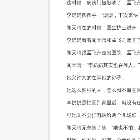
这时候，病房门被敲响了，孟飞舟
李奶奶摆摆手：“滚滚，下次来快
闻天晴在的时候，医生护士进来
李奶奶看着闻天晴和孟飞舟离开了
闻天晴跟孟飞舟走出医院，孟飞舟
闻天晴：“李奶奶其实也在等人。”
她兴许真的在等她的孙子。
她这么倔强的人，怎么就不愿意
李奶奶是怕回到家里后，就没有
可她又不会打电话给两个儿媳妇
闻天晴无奈笑了笑：“她也不怕，