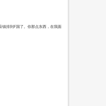
应镇排到F国了。你那点东西，在我面