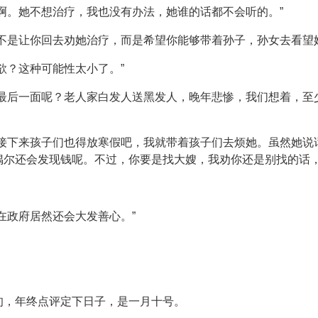
啊。她不想治疗，我也没有办法，她谁的话都不会听的。”
不是让你回去劝她治疗，而是希望你能够带着孙子，孙女去看望她
欲？这种可能性太小了。”
是最后一面呢？老人家白发人送黑发人，晚年悲惨，我们想着，至
，接下来孩子们也得放寒假吧，我就带着孩子们去烦她。虽然她说
偶尔还会发现钱呢。不过，你要是找大嫂，我劝你还是别找的话，
在政府居然还会大发善心。”
旬，年终点评定下日子，是一月十号。