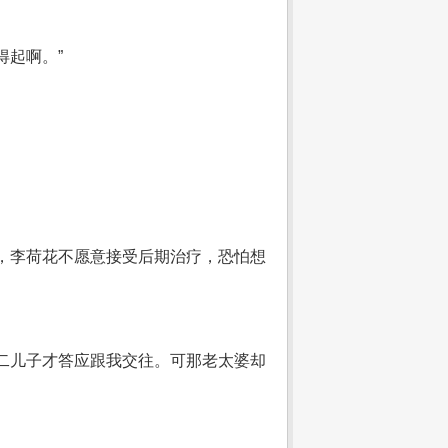
得起啊。”
，李荷花不愿意接受后期治疗，恐怕想
二儿子才答应跟我交往。可那老太婆却