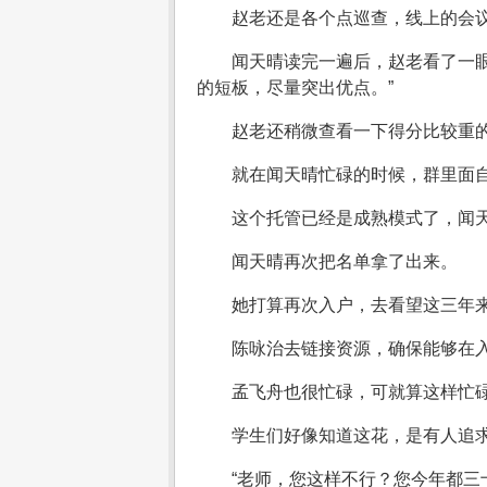
赵老还是各个点巡查，线上的会
闻天晴读完一遍后，赵老看了一
的短板，尽量突出优点。”
赵老还稍微查看一下得分比较重
就在闻天晴忙碌的时候，群里面
这个托管已经是成熟模式了，闻
闻天晴再次把名单拿了出来。
她打算再次入户，去看望这三年
陈咏治去链接资源，确保能够在
孟飞舟也很忙碌，可就算这样忙
学生们好像知道这花，是有人追
“老师，您这样不行？您今年都三