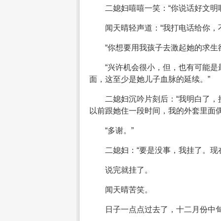
二媳妇嘻嘻一笑：“你说话好文明
闻天晴轻声道：“我打电话给你，
“你想要用我孩子去激起她的求生
“兴许机会很小，但，也有可能
面，这至少是她儿子血脉的延续。”
二媳妇沉吟片刻后：“我明白了
以前跟她住一段时间，我的外套里面
“多谢。”
二媳妇：“要是没事，我挂了。现
说完就挂了。
闻天晴苦笑。
日子一点点过去了，十二月份中