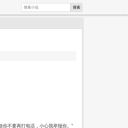
搜索
烦你不要再打电话，小心我举报你。”