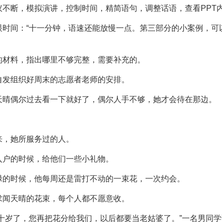
议不断，模拟演讲，控制时间，精简语句，调整话语，查看PPT
眼时间：“十一分钟，语速还能放慢一点。第三部分的小案例，可
的材料，指出哪里不够完整，需要补充的。
自发组织好周末的志愿者老师的安排。
天晴偶尔过去看一下就好了，偶尔人手不够，她才会待在那边。
来，她所服务过的人。
入户的时候，给他们一些小礼物。
碌的时候，他每周还是雷打不动的一束花，一次约会。
求闻天晴的花束，每个人都不愿意收。
十岁了，您再把花分给我们，以后都要当老姑婆了。”一名男同