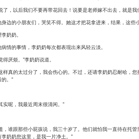
说了，以后我们不要再带花回去！说要是老师嫁不出去，就是我
她身边的小朋友们，哭笑不得。她这才把花拿进来，结果，这些
望李奶奶。
她病情的事情，李奶奶每次都表现出来风轻云淡。
觉得厌烦。”李奶奶说道。
你这样真的太过分了，我会伤心的。不过，还请李奶奶忍耐哈，您
的。”
其实呢，我最近周末很清闲。”
知道，谁跟那些小屁孩说，我三十岁了。他们就怕我一直待在托管
李奶奶您这里，是我一片净土。”