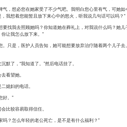
臭脾气，想必您在她家受了不少气吧。我明白您心里有气，可她如
是，我想着您能暂且放下来心中的怒火，听我说几句话可以吗？”
就想要找我去照顾她吗？你知道她在葬礼上，对我说什么吗？她儿
你让我怎么放下来。”
劝您。只是，医护人员告知，她可能想要放弃治疗随着两个儿子去
沉默了，“我知道了。”然后电话挂了。
会去看望她。
是二媳妇的电话。
您好。”
门会比较容易取得信任。
家吗？怎么年轻的老公死亡，是不是有什么福利？”