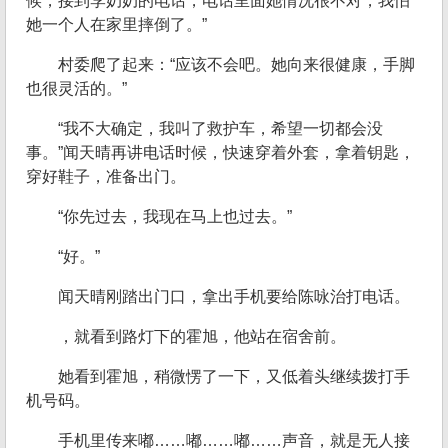
候，接到李奶奶的电话，电话里面她情况很不对，我怕
她一个人在家里摔倒了。”
村委爬了起来：“应该不会吧。她向来很健康，手脚
也很灵活的。”
“我不大确定，我叫了救护车，希望一切都会没
事。”闻天晴再讲电话时候，快速穿着外套，拿着钥匙，
穿好鞋子，准备出门。
“你先过去，我现在马上也过去。”
“好。”
闻天晴刚踏出门口，拿出手机要给陈咏治打电话。
，就看到路灯下的霍旭，他站在宿舍前。
她看到霍旭，稍微愣了一下，又低着头继续拨打手
机号码。
手机里传来嘟……嘟……嘟……声音，就是无人接