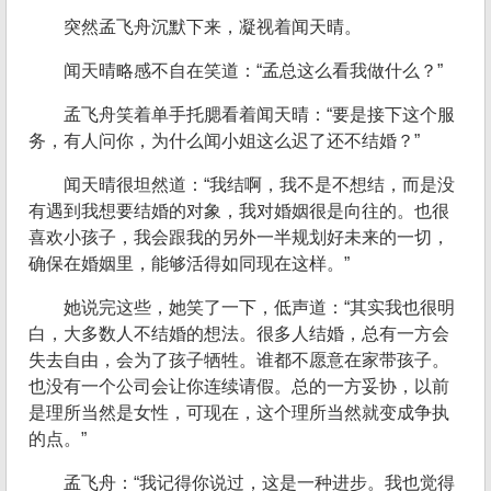
突然孟飞舟沉默下来，凝视着闻天晴。
闻天晴略感不自在笑道：“孟总这么看我做什么？”
孟飞舟笑着单手托腮看着闻天晴：“要是接下这个服
务，有人问你，为什么闻小姐这么迟了还不结婚？”
闻天晴很坦然道：“我结啊，我不是不想结，而是没
有遇到我想要结婚的对象，我对婚姻很是向往的。也很
喜欢小孩子，我会跟我的另外一半规划好未来的一切，
确保在婚姻里，能够活得如同现在这样。”
她说完这些，她笑了一下，低声道：“其实我也很明
白，大多数人不结婚的想法。很多人结婚，总有一方会
失去自由，会为了孩子牺牲。谁都不愿意在家带孩子。
也没有一个公司会让你连续请假。总的一方妥协，以前
是理所当然是女性，可现在，这个理所当然就变成争执
的点。”
孟飞舟：“我记得你说过，这是一种进步。我也觉得