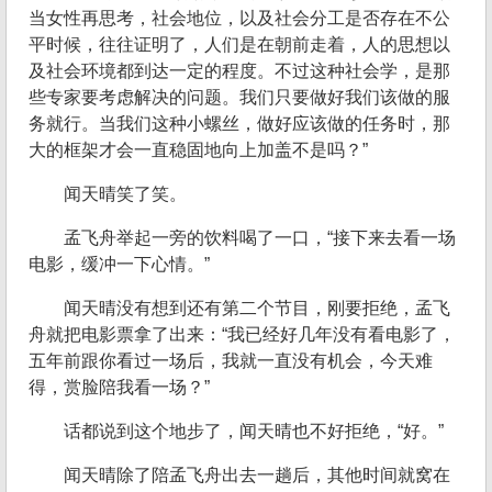
当女性再思考，社会地位，以及社会分工是否存在不公
平时候，往往证明了，人们是在朝前走着，人的思想以
及社会环境都到达一定的程度。不过这种社会学，是那
些专家要考虑解决的问题。我们只要做好我们该做的服
务就行。当我们这种小螺丝，做好应该做的任务时，那
大的框架才会一直稳固地向上加盖不是吗？”
闻天晴笑了笑。
孟飞舟举起一旁的饮料喝了一口，“接下来去看一场
电影，缓冲一下心情。”
闻天晴没有想到还有第二个节目，刚要拒绝，孟飞
舟就把电影票拿了出来：“我已经好几年没有看电影了，
五年前跟你看过一场后，我就一直没有机会，今天难
得，赏脸陪我看一场？”
话都说到这个地步了，闻天晴也不好拒绝，“好。”
闻天晴除了陪孟飞舟出去一趟后，其他时间就窝在