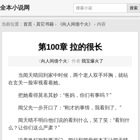
全本小说网
搜索
当前位置：
首页
›
其它书籍
›
《向人间借个火》
› 内容
第100章 拉的很长
《
向人间借个火
》
作者:
我宝爆火了
当闻天晴回到家中时候，两个老人双手环胸，就站
在玄关一脸审视看着她。
把她看得莫名其妙：“爸妈，你们有事吗？”
闻父先一步开口了：“刚才的事情，我看到了。”
闻天晴不明白他们说的看到什么，笑了笑：“看到什
么？让你们这么严肃？”