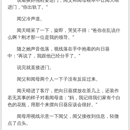
说着换好拖鞋要进门，闻父和闻母根本不让闻天晴
进门，“你出轨了。”
闻父冷声道。
闻天晴呆了一下，旋即，哭笑不得：“爸你在乱说什
么啊？刚才那一位是我的领导。”
随之她声音低落，视线落在手中抱着的向日葵
中：“再说了，我跟他已经分手了。”
说完就直接进门。
闻父和闻母两个人一下子没有反应过来。
闻天晴进了客厅，把向日葵摆放在茶几上，还装作
若无其事的样子对着闻母道：“妈，我记得我们家有个白
色的花瓶，用那个来摆向日葵应该会很好。”
闻母用视线示意一下闻父，闻父接收到信息，轻微
点了点头。