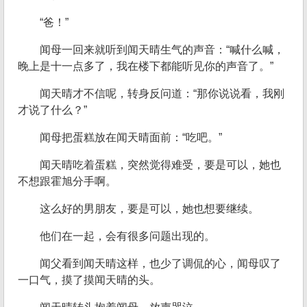
“爸！”
闻母一回来就听到闻天晴生气的声音：“喊什么喊，
晚上是十一点多了，我在楼下都能听见你的声音了。”
闻天晴才不信呢，转身反问道：“那你说说看，我刚
才说了什么？”
闻母把蛋糕放在闻天晴面前：“吃吧。”
闻天晴吃着蛋糕，突然觉得难受，要是可以，她也
不想跟霍旭分手啊。
这么好的男朋友，要是可以，她也想要继续。
他们在一起，会有很多问题出现的。
闻父看到闻天晴这样，也少了调侃的心，闻母叹了
一口气，摸了摸闻天晴的头。