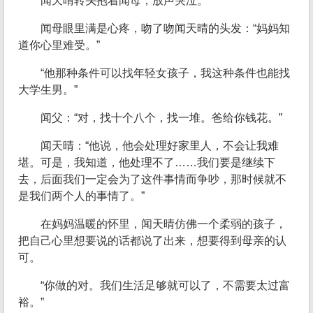
闻天晴转头抱着闻母，放声哭泣。
闻母眼里满是心疼，吻了吻闻天晴的头发：“妈妈知
道你心里难受。”
“他那种条件可以找年轻女孩子，我这种条件也能找
大学生男。”
闻父：“对，找十个八个，找一堆。爸给你钱花。”
闻天晴：“他说，他会处理好家里人，不会让我难
堪。可是，我知道，他处理不了……我们要是继续下
去，后面我们一定会为了这件事情而争吵，那时候就不
是我们两个人的事情了。”
在妈妈温暖的怀里，闻天晴仿佛一个柔弱的孩子，
把自己心里想要说的话都说了出来，想要得到母亲的认
可。
“你做的对。我们生活足够就可以了，不需要太过富
裕。”