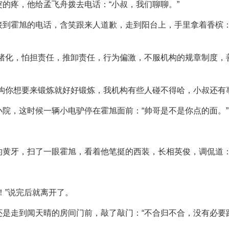
的疼，他给孟飞舟拨去电话：“小叔，我们聊聊。”
接到霍旭的电话，含笑跟来人道歉，走到阳台上，手里拿着香槟：
情绪化，怕担责任，推卸责任，行为偏激，不服机构的规章制度，
构你想要来锻炼就好好锻炼，我机构有些人碰不得哈，小叔还有
院，这时候一辆小电驴停在霍旭面前：“帅哥是不是你点的面。”
黄牙，扫了一眼霍旭，看着他笔挺的西装，长相英俊，调侃道：
！”说完后就离开了。
还是走到闻天晴的房间门前，敲了敲门：“不合归不合，没有必要