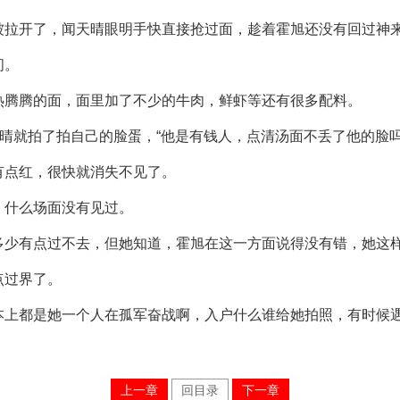
被拉开了，闻天晴眼明手快直接抢过面，趁着霍旭还没有回过神
间。
热腾腾的面，面里加了不少的牛肉，鲜虾等还有很多配料。
天晴就拍了拍自己的脸蛋，“他是有钱人，点清汤面不丢了他的脸吗
有点红，很快就消失不见了。
，什么场面没有见过。
多少有点过不去，但她知道，霍旭在这一方面说得没有错，她这
点过界了。
本上都是她一个人在孤军奋战啊，入户什么谁给她拍照，有时候
上一章
回目录
下一章