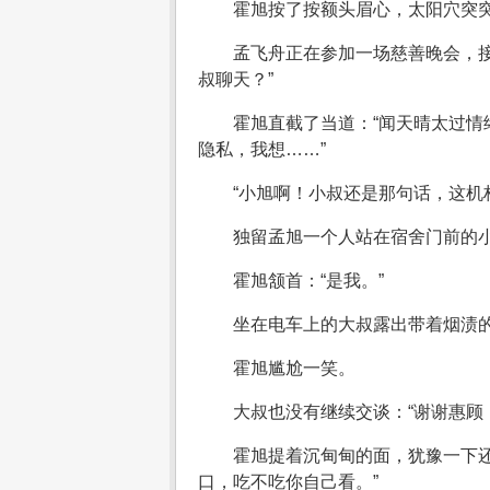
霍旭按了按额头眉心，太阳穴突突
孟飞舟正在参加一场慈善晚会，
叔聊天？”
霍旭直截了当道：“闻天晴太过
隐私，我想……”
“小旭啊！小叔还是那句话，这机
独留孟旭一个人站在宿舍门前的小
霍旭颔首：“是我。”
坐在电车上的大叔露出带着烟渍的
霍旭尴尬一笑。
大叔也没有继续交谈：“谢谢惠顾
霍旭提着沉甸甸的面，犹豫一下
口，吃不吃你自己看。”