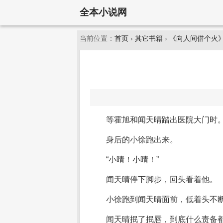
全本小说网
当前位置：
首页
›
其它书籍
›
《向人间借个火
等霍旭和闻天晴踏出医院大门时
身后的小徐跑出来。
“小晴！小晴！”
闻天晴停下脚步，回头看着他。
小徐跑到闻天晴面前，低着头不断
闻天晴抿了抿唇，到底什么责备都