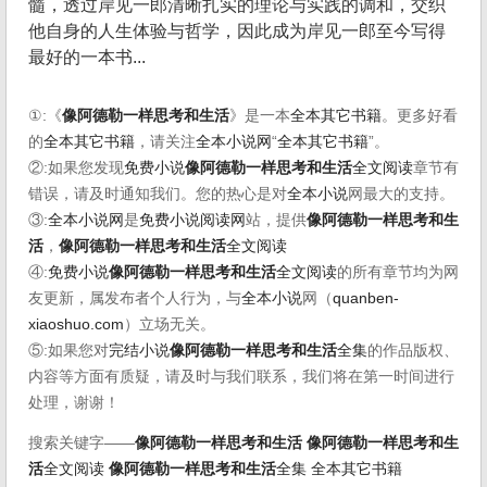
髓，透过岸见一郎清晰扎实的理论与实践的调和，交织
他自身的人生体验与哲学，因此成为岸见一郎至今写得
最好的一本书...
①:《
像阿德勒一样思考和生活
》是一本
全本其它书籍
。更多好看
的
全本其它书籍
，请关注
全本小说网
“
全本其它书籍
”。
②:如果您发现
免费小说
像阿德勒一样思考和生活
全文阅读
章节有
错误，请及时通知我们。您的热心是对
全本小说
网最大的支持。
③:
全本小说网
是
免费小说阅读网
站，提供
像阿德勒一样思考和生
活
，
像阿德勒一样思考和生活
全文阅读
④:
免费小说
像阿德勒一样思考和生活
全文阅读
的所有章节均为网
友更新，属发布者个人行为，与
全本小说
网（
quanben-
xiaoshuo.com
）立场无关。
⑤:如果您对
完结小说
像阿德勒一样思考和生活
全集
的作品版权、
内容等方面有质疑，请及时与我们联系，我们将在第一时间进行
处理，谢谢！
搜索关键字——
像阿德勒一样思考和生活
像阿德勒一样思考和生
活
全文阅读
像阿德勒一样思考和生活
全集
全本其它书籍