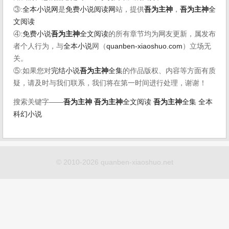
③:
全本小说网
是
免费小说阅读网
站，提供
吾为主神
，
吾为主神
全
文阅读
④:
免费小说
吾为主神
全文阅读
的所有章节均为网友更新，属发布
者个人行为，与
全本小说
网（
quanben-xiaoshuo.com
）立场无
关。
⑤:如果您对
完结小说
吾为主神
全集
的作品版权、内容等方面有质
疑，请及时与我们联系，我们将在第一时间进行处理，谢谢！
搜索关键字——
吾为主神
吾为主神
全文阅读
吾为主神
全集
全本
科幻小说
© 2010-2026 quanben-xiaoshuo.net