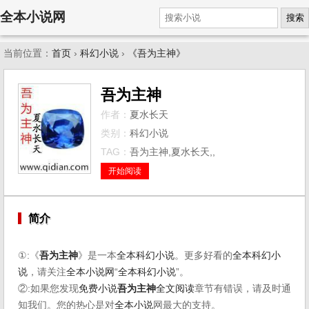
全本小说网
搜索
当前位置：
首页
›
科幻小说
›
《吾为主神》
吾为主神
作者：
夏水长天
类别：
科幻小说
TAG：
吾为主神,夏水长天,,
开始阅读
简介
①:《
吾为主神
》是一本
全本科幻小说
。更多好看的
全本科幻小
说
，请关注
全本小说网
“
全本科幻小说
”。
②:如果您发现
免费小说
吾为主神
全文阅读
章节有错误，请及时通
知我们。您的热心是对
全本小说
网最大的支持。