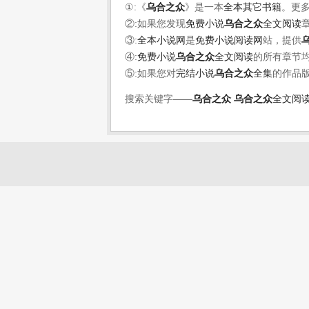
①:《
乌合之众
》是一本
全本其它书籍
。更
②:如果您发现
免费小说
乌合之众
全文阅读
③:
全本小说网
是
免费小说阅读网
站，提供
④:
免费小说
乌合之众
全文阅读
的所有章节
⑤:如果您对
完结小说
乌合之众
全集
的作品
搜索关键字——
乌合之众
乌合之众
全文阅