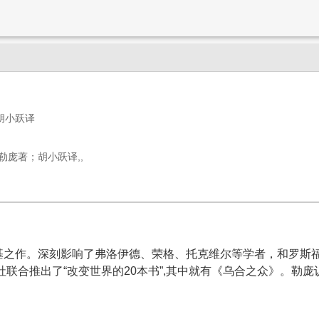
胡小跃译
勒庞著；胡小跃译,,
之作。深刻影响了弗洛伊德、荣格、托克维尔等学者，和罗斯福
社联合推出了“改变世界的20本书”,其中就有《乌合之众》。勒