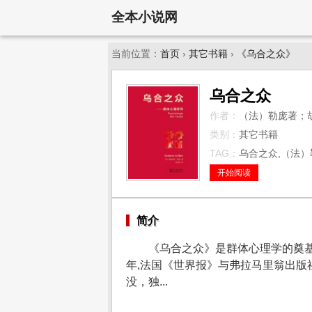
全本小说网
当前位置：
首页
›
其它书籍
›
《乌合之众》
乌合之众
作者：
（法）勒庞著；
类别：
其它书籍
TAG：
乌合之众,（法）
开始阅读
简介
《乌合之众》是群体心理学的奠基
年,法国《世界报》与弗拉马里翁出版
没，独...