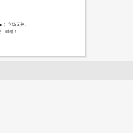
om
）立场无关。
理，谢谢！