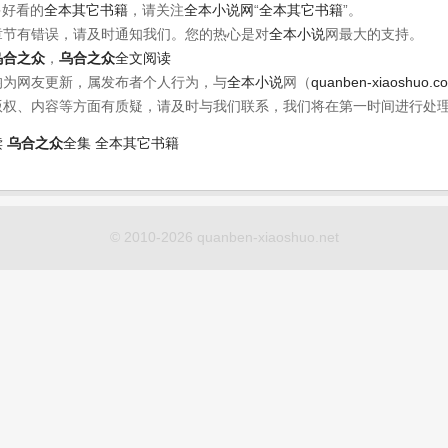
多好看的
全本其它书籍
，请关注
全本小说网
“
全本其它书籍
”。
章节有错误，请及时通知我们。您的热心是对
全本小说
网最大的支持。
乌合之众
，
乌合之众
全文阅读
均为网友更新，属发布者个人行为，与
全本小说
网（
quanben-xiaoshuo.c
版权、内容等方面有质疑，请及时与我们联系，我们将在第一时间进行处
读
乌合之众
全集
全本其它书籍
© 2010-2026 quanben-xiaoshuo.net