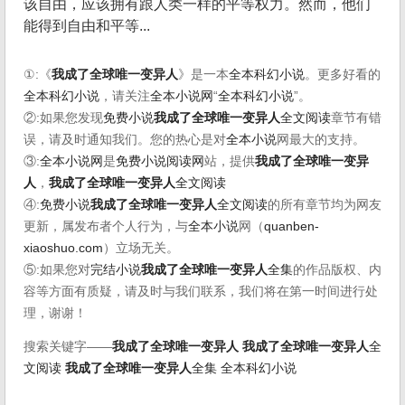
该自由，应该拥有跟人类一样的平等权力。然而，他们
能得到自由和平等...
①:《
我成了全球唯一变异人
》是一本
全本科幻小说
。更多好看的
全本科幻小说
，请关注
全本小说网
“
全本科幻小说
”。
②:如果您发现
免费小说
我成了全球唯一变异人
全文阅读
章节有错
误，请及时通知我们。您的热心是对
全本小说
网最大的支持。
③:
全本小说网
是
免费小说阅读网
站，提供
我成了全球唯一变异
人
，
我成了全球唯一变异人
全文阅读
④:
免费小说
我成了全球唯一变异人
全文阅读
的所有章节均为网友
更新，属发布者个人行为，与
全本小说
网（
quanben-
xiaoshuo.com
）立场无关。
⑤:如果您对
完结小说
我成了全球唯一变异人
全集
的作品版权、内
容等方面有质疑，请及时与我们联系，我们将在第一时间进行处
理，谢谢！
搜索关键字——
我成了全球唯一变异人
我成了全球唯一变异人
全
文阅读
我成了全球唯一变异人
全集
全本科幻小说