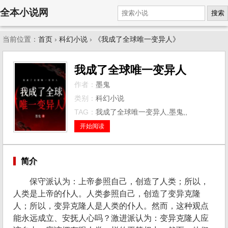
全本小说网
搜索
当前位置：
首页
›
科幻小说
›
《我成了全球唯一变异人》
我成了全球唯一变异人
作者：
墨鬼
类别：
科幻小说
TAG：
我成了全球唯一变异人,墨鬼,,
开始阅读
简介
保守派认为：上帝参照自己，创造了人类；所以，
人类是上帝的仆人。人类参照自己，创造了变异克隆
人；所以，变异克隆人是人类的仆人。然而，这种观点
能永远成立、安抚人心吗？激进派认为：变异克隆人应