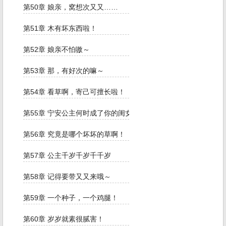
第50章 娘亲，窝想次又又……
第51章 木有坏东西啦！
第52章 娘亲不怕嗷～
第53章 那，有好次的嘛～
第54章 看草啊，寄己可擅长啦！
第55章 宁安公主何时成了你的闺女了？
第56章 究竟是哪个坏坏的草啊！
第57章 公主千岁千岁千千岁
第58章 记得要带又又来哦～
第59章 一个种子，一个鸡腿！
第60章 岁岁就素很腻害！