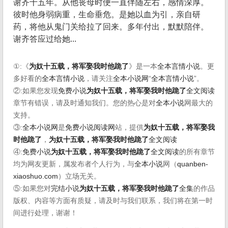
谢齐十五年。从他丧母时便一直伴随左右，感情深厚。
彼时他身弱病重，生命垂危。是她以血为引，亲自研
药，将他从鬼门关给拉了回来。多年付出，默默陪伴。
谢齐答应过给她...
①:《
为奴十五载，将军娶我时他跪了
》是一本
全本言情小说
。更
多好看的
全本言情小说
，请关注
全本小说网
“
全本言情小说
”。
②:如果您发现
免费小说
为奴十五载，将军娶我时他跪了
全文阅读
章节有错误，请及时通知我们。您的热心是对
全本小说
网最大的
支持。
③:
全本小说网
是
免费小说阅读网
站，提供
为奴十五载，将军娶我
时他跪了
，
为奴十五载，将军娶我时他跪了
全文阅读
④:
免费小说
为奴十五载，将军娶我时他跪了
全文阅读
的所有章节
均为网友更新，属发布者个人行为，与
全本小说
网（
quanben-
xiaoshuo.com
）立场无关。
⑤:如果您对
完结小说
为奴十五载，将军娶我时他跪了
全集
的作品
版权、内容等方面有质疑，请及时与我们联系，我们将在第一时
间进行处理，谢谢！