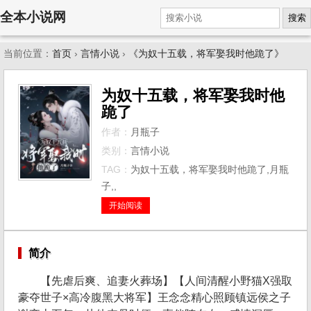
全本小说网
搜索
当前位置：
首页
›
言情小说
›
《为奴十五载，将军娶我时他跪了》
为奴十五载，将军娶我时他
跪了
作者：
月瓶子
类别：
言情小说
TAG：
为奴十五载，将军娶我时他跪了,月瓶
子,,
开始阅读
简介
【先虐后爽、追妻火葬场】【人间清醒小野猫X强取
豪夺世子×高冷腹黑大将军】王念念精心照顾镇远侯之子