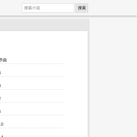
搜索
序曲
4
8
2
6
10