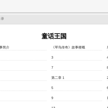
目录
童话王国
事简介
《琴鸟传奇》故事梗概
3
7
第二章 1
5
9