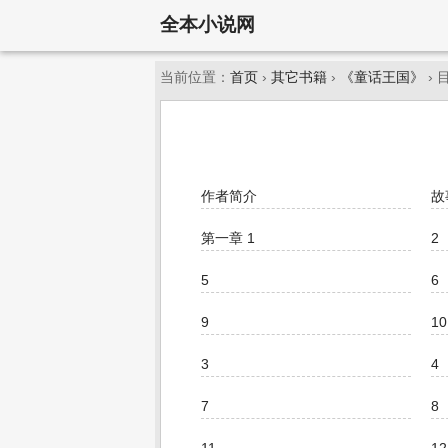
全本小说网
当前位置：
首页
›
其它书籍
›
《童话王国》
› 
作者简介
故
第一章 1
2
5
6
9
10
3
4
7
8