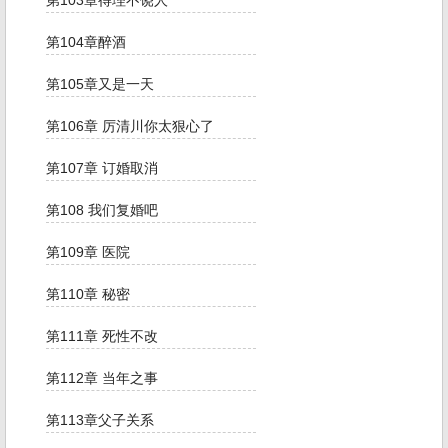
第103章得理不饶人
第104章醉酒
第105章又是一天
第106章 厉清川你太狠心了
第107章 订婚取消
第108 我们复婚吧
第109章 医院
第110章 秘密
第111章 死性不改
第112章 当年之事
第113章父子关系