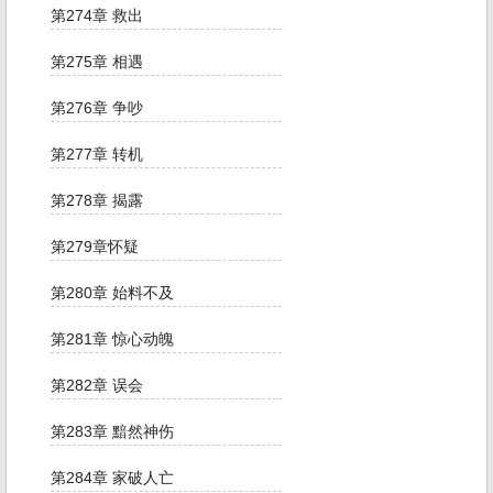
第274章 救出
第275章 相遇
第276章 争吵
第277章 转机
第278章 揭露
第279章怀疑
第280章 始料不及
第281章 惊心动魄
第282章 误会
第283章 黯然神伤
第284章 家破人亡