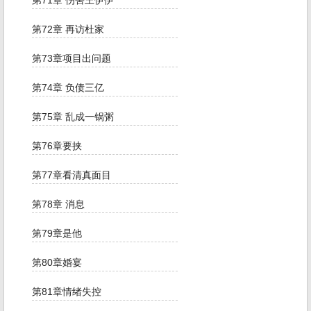
第71章 伤害王伊伊
第72章 再访杜家
第73章项目出问题
第74章 负债三亿
第75章 乱成一锅粥
第76章要挟
第77章看清真面目
第78章 消息
第79章是他
第80章婚宴
第81章情绪失控