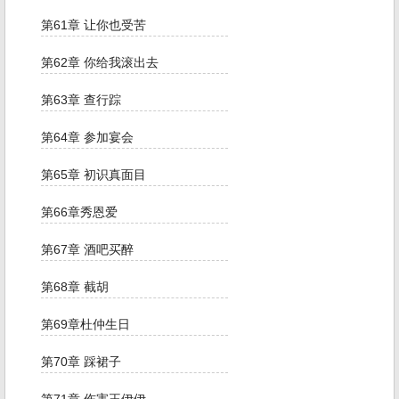
第61章 让你也受苦
第62章 你给我滚出去
第63章 查行踪
第64章 参加宴会
第65章 初识真面目
第66章秀恩爱
第67章 酒吧买醉
第68章 截胡
第69章杜仲生日
第70章 踩裙子