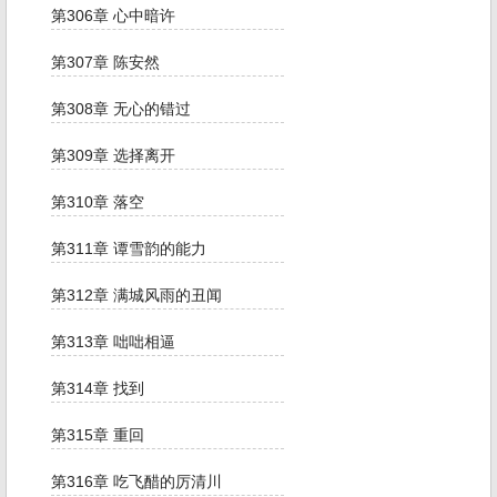
第306章 心中暗许
第307章 陈安然
第308章 无心的错过
第309章 选择离开
第310章 落空
第311章 谭雪韵的能力
第312章 满城风雨的丑闻
第313章 咄咄相逼
第314章 找到
第315章 重回
第316章 吃飞醋的厉清川