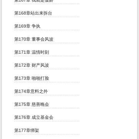
第167章 我就是傲娇
第168章站出来拆台
第169章 争执
第170章 董事会风波
第171章 温情时刻
第172章 财产风波
第173章 啪啪打脸
第174章意料之外
第175章 慈善晚会
第176章 成立基金会
第177章绑架