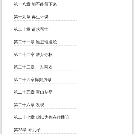
第十八章 能不能留下来
第十九章 再生计谋
第二十章 请求帮忙
第二十一章 谁丑谁尴尬
第二十二章 放弃夺标
第二十三章 一别两欢
第二十四章撺掇厉母
第二十五章 宝山别墅
第二十六章 发现
第二十七章 你以为你在作践谁
第28章 乖儿子