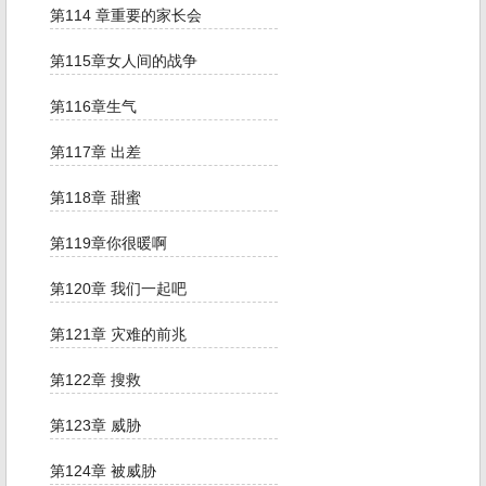
第114 章重要的家长会
第115章女人间的战争
第116章生气
第117章 出差
第118章 甜蜜
第119章你很暖啊
第120章 我们一起吧
第121章 灾难的前兆
第122章 搜救
第123章 威胁
第124章 被威胁