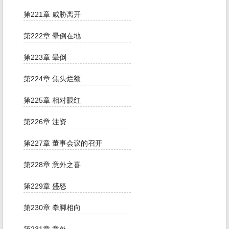
第221章 威胁离开
第222章 晕倒在地
第223章 晕倒
第224章 焦头烂额
第225章 相对眼红
第226章 注资
第227章 董事会议的召开
第228章 意外之喜
第229章 盛怒
第230章 拳脚相向