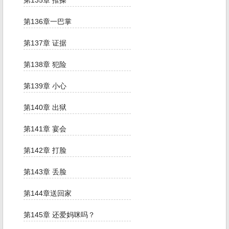
第135章 推搡
第136章一巴掌
第137章 证据
第138章 犯险
第139章 小心
第140章 出狱
第141章 宴会
第142章 打脸
第143章 丢脸
第144章送回家
第145章 还爱妈咪吗？