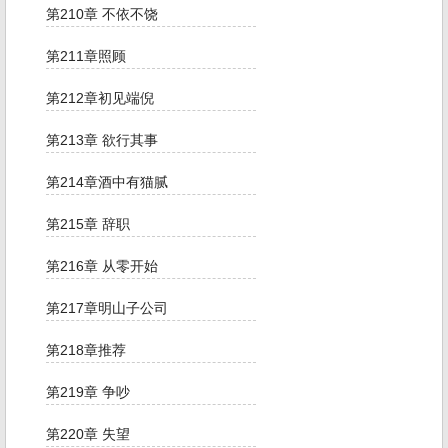
第210章 不依不饶
第211章照顾
第212章初见端倪
第213章 欲行其事
第214章酒中有猫腻
第215章 辞职
第216章 从零开始
第217章明山子公司
第218章推荐
第219章 争吵
第220章 失望