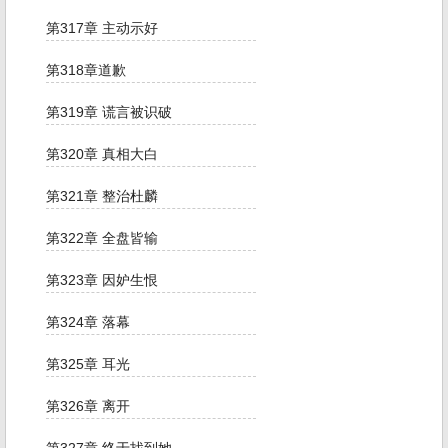
第317章 主动示好
第318章道歉
第319章 谎言被识破
第320章 真相大白
第321章 整治杜麟
第322章 全盘皆输
第323章 因妒生恨
第324章 落幕
第325章 耳光
第326章 离开