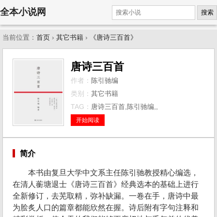
全本小说网
搜索
当前位置：
首页
›
其它书籍
›
《唐诗三百首》
唐诗三百首
作者：
陈引驰编
类别：
其它书籍
TAG：
唐诗三百首,陈引驰编,,
开始阅读
简介
本书由复旦大学中文系主任陈引驰教授精心编选，
在清人蘅塘退士《唐诗三百首》经典选本的基础上进行
全新修订，去芜取精，弥补缺漏。一卷在手，唐诗中最
为脍炙人口的篇章都能欣然在握。诗后附有字句注释和