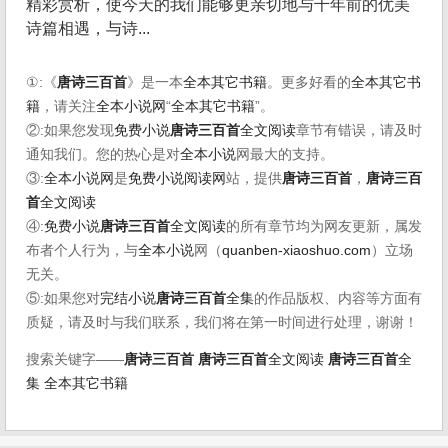
精彩赏析，使今天的我们能够更亲切地与千年前的优美
诗篇相遇，与诗...
①:《
唐诗三百首
》是一本
全本其它书籍
。更多好看的
全本其它书
籍
，请关注
全本小说网
“
全本其它书籍
”。
②:如果您发现
免费小说
唐诗三百首
全文阅读
章节有错误，请及时
通知我们。您的热心是对
全本小说
网最大的支持。
③:
全本小说网
是
免费小说阅读网
站，提供
唐诗三百首
，
唐诗三百
首
全文阅读
④:
免费小说
唐诗三百首
全文阅读
的所有章节均为网友更新，属发
布者个人行为，与
全本小说
网（
quanben-xiaoshuo.com
）立场
无关。
⑤:如果您对
完结小说
唐诗三百首
全集
的作品版权、内容等方面有
质疑，请及时与我们联系，我们将在第一时间进行处理，谢谢！
搜索关键字——
唐诗三百首
唐诗三百首
全文阅读
唐诗三百首
全
集
全本其它书籍