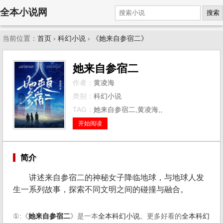
全本小说网
搜索
当前位置：
首页
›
科幻小说
›
《她来自参宿二》
她来自参宿二
作者：
黄凌海
类别：
科幻小说
TAG：
她来自参宿二,黄凌海,,
开始阅读
简介
讲述来自参宿二的神秘女子降临地球，与地球人发
生一系列故事，探索不同文明之间的碰撞与融合。
①:《
她来自参宿二
》是一本
全本科幻小说
。更多好看的
全本科幻